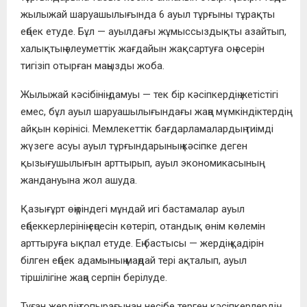
жылыжай шаруашылығында 6 ауыл тұрғыны тұрақты
еңбек етуде. Бұл — ауылдағы жұмыссыздықты азайтып,
халықтың әлеуметтік жағдайын жақсартуға оң әсерін
тигізіп отырған маңызды жоба.
Жылыжай кәсібінің дамуы — тек бір кәсіпкердің жетістігі
емес, бұл ауыл шаруашылығындағы жаңа мүмкіндіктердің
айқын көрінісі. Мемлекеттік бағдарламалардың тиімді
жүзеге асуы ауыл тұрғындарының кәсіпке деген
қызығушылығын арттырып, ауыл экономикасының
жандануына жол ашуда.
Қазығұрт өңіріндегі мұндай игі бастамалар ауыл
еңбеккерлерінің еңсесін көтеріп, отандық өнім көлемін
арттыруға ықпал етуде. Ең бастысы — жердің қадірін
білген еңбек адамының маңдай тері ақталып, ауыл
тіршілігіне жаңа серпін берілуде.
Туған жердің топырағынан несібе терген кәсіпкерлердің