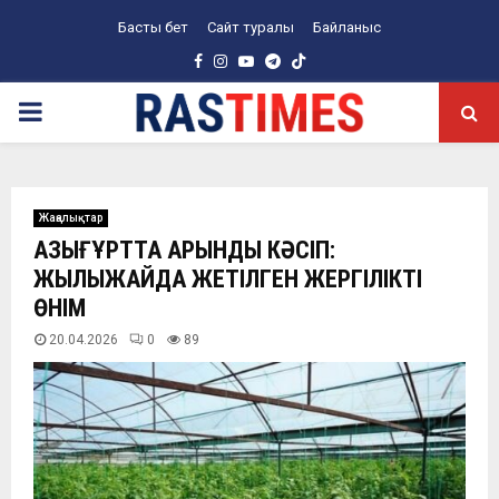
Басты бет
Сайт туралы
Байланыс
Facebook
Instagram
Youtube
Telegram
PRIMARY
MENU
Жаңалықтар
ҚАЗЫҒҰРТТА ҚАРҚЫНДЫ КӘСІП:
ЖЫЛЫЖАЙДА ЖЕТІЛГЕН ЖЕРГІЛІКТІ
ӨНІМ
20.04.2026
0
89