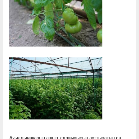
Ауылдың ажарын ашып, елдің ырысын арттыратын ең