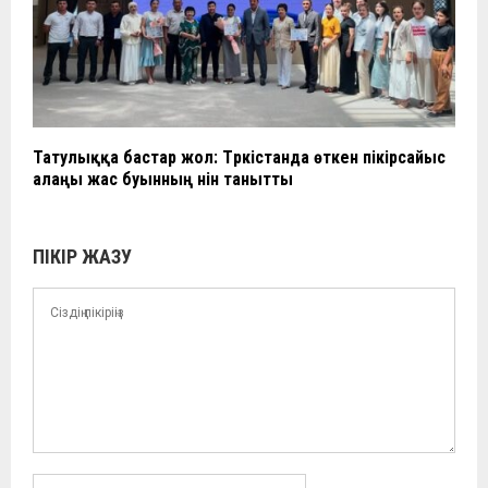
Татулыққа бастар жол: Түркістанда өткен пікірсайыс
алаңы жас буынның үнін танытты
ПІКІР ЖАЗУ