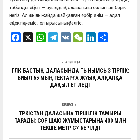
табанды еңбегі — ауылдың болашағына салынған берік
негіз. Ал жылыжайда жайқалған әрбір өнім — адал
еңбектің жемісі, ел ырысының белгісі.
F
X
W
T
V
W
Li
О
a
h
el
K
e
n
т
ce
at
e
C
ke
п
АЛДЫҢҒЫ
b
s
gr
h
dI
р
ТҮЛКІБАСТЫҢ ДАЛАСЫНДА ТЫНЫМСЫЗ ТІРЛІК:
o
A
a
at
n
а
БИЫЛ 65 МЫҢ ГЕКТАРҒА ЖУЫҚ АЛҚАПҚА
o
p
ДАҚЫЛ ЕГІЛЕДІ
m
в
k
p
и
ть
КЕЛЕСІ
ТҮРКІСТАН ДАЛАСЫНА ТІРШІЛІК ТАМЫРЫ
ТАРАДЫ: СОР ШАЮ ЖҰМЫСТАРЫНА 400 МЛН
ТЕКШЕ МЕТР СУ БЕРІЛДІ