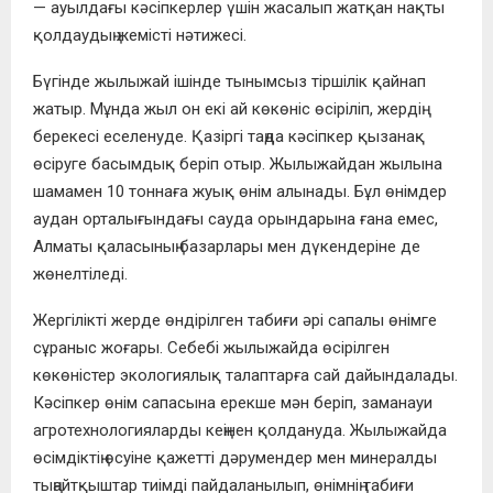
— ауылдағы кәсіпкерлер үшін жасалып жатқан нақты
қолдаудың жемісті нәтижесі.
Бүгінде жылыжай ішінде тынымсыз тіршілік қайнап
жатыр. Мұнда жыл он екі ай көкөніс өсіріліп, жердің
берекесі еселенуде. Қазіргі таңда кәсіпкер қызанақ
өсіруге басымдық беріп отыр. Жылыжайдан жылына
шамамен 10 тоннаға жуық өнім алынады. Бұл өнімдер
аудан орталығындағы сауда орындарына ғана емес,
Алматы қаласының базарлары мен дүкендеріне де
жөнелтіледі.
Жергілікті жерде өндірілген табиғи әрі сапалы өнімге
сұраныс жоғары. Себебі жылыжайда өсірілген
көкөністер экологиялық талаптарға сай дайындалады.
Кәсіпкер өнім сапасына ерекше мән беріп, заманауи
агротехнологияларды кеңінен қолдануда. Жылыжайда
өсімдіктің өсуіне қажетті дәрумендер мен минералды
тыңайтқыштар тиімді пайдаланылып, өнімнің табиғи