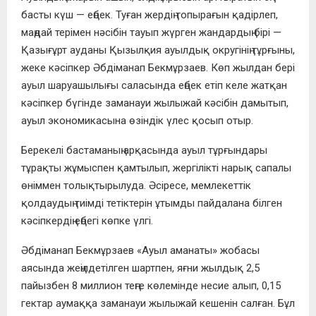
басты күш — еңбек. Туған жердің топырағын қадірлеп,
маңдай терімен нәсібін тауып жүрген жандардың бірі —
Қазығұрт ауданы Қызылқия ауылдық округінің тұрғыны,
жеке кәсіпкер Әбдіманап Бекмұрзаев. Көп жылдан бері
ауыл шаруашылығы саласында еңбек етіп келе жатқан
кәсіпкер бүгінде заманауи жылыжай кәсібін дамытып,
ауыл экономикасына өзіндік үлес қосып отыр.
Берекелі бастаманың арқасында ауыл тұрғындары
тұрақты жұмыспен қамтылып, жергілікті нарық сапалы
өніммен толықтырылуда. Әсіресе, мемлекеттік
қолдаудың тиімді тетіктерін ұтымды пайдалана білген
кәсіпкердің еңбегі көпке үлгі.
Әбдіманап Бекмұрзаев «Ауыл аманаты» жобасы
аясында жеңілдетілген шартпен, яғни жылдық 2,5
пайызбен 8 миллион теңге көлемінде несие алып, 0,15
гектар аумаққа заманауи жылыжай кешенін салған. Бұл