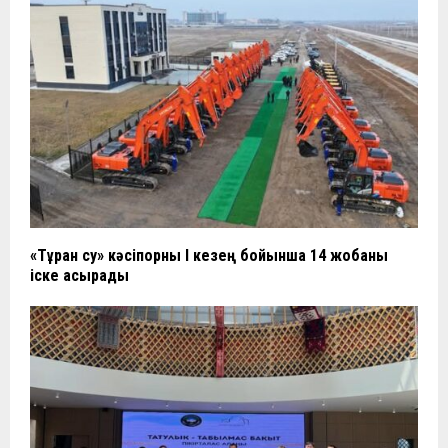
«Тұран су» кәсіпорны І кезең бойынша 14 жобаны
іске асырады