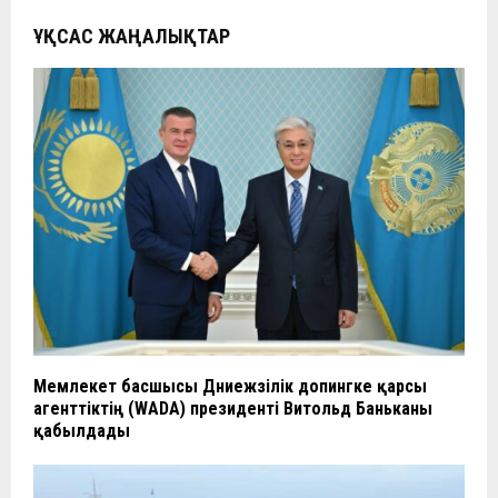
ҰҚСАС ЖАҢАЛЫҚТАР
Мемлекет басшысы Дүниежүзілік допингке қарсы
агенттіктің (WADA) президенті Витольд Баньканы
қабылдады