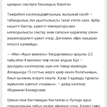
құнарын сақтауға басымдық берілген.
Тәжірибелі кәсіпкердің айтуынша, жылыжай кәсібі —
табандылық пен ұқыптылықты талап ететін сала. Әрбір
көшетті баптау, қажетті температура мен
ылғалдылықты сақтау, өнім сапасын қадағалау үлкен
жауапкершілікті қажет етеді. Дегенмен, еңбек ешқашан
елеусіз қалмайды.
— «Мен «Ауыл аманаты» бағдарламасы арқылы 2,5
пайызбен 8 миллион теңге несие алдым. Бұл —
ауылдағы кәсіпкерлер үшін өте тиімді мүмкіндік.
Алғашында 15 соттық жерге қияр еккен болатынмын,
биыл қызанақ өсіруге көштік. Қазір 5 адамды тұрақты
жұмыспен қамтып отырмыз», — дейді кәсіпкер
Әбдіманап Бекмұрзаев.
Шағын ғана бастамадан басталған іс бүгінде ауыл
тұрғындарына табыс көзіне айналып отыр. Қазіргі таңда