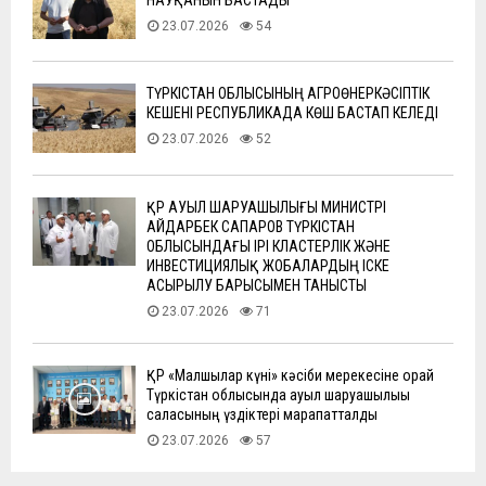
НАУҚАНЫН БАСТАДЫ
23.07.2026
54
ТҮРКІСТАН ОБЛЫСЫНЫҢ АГРОӨНЕРКӘСІПТІК
КЕШЕНІ РЕСПУБЛИКАДА КӨШ БАСТАП КЕЛЕДІ
23.07.2026
52
ҚР АУЫЛ ШАРУАШЫЛЫҒЫ МИНИСТРІ
АЙДАРБЕК САПАРОВ ТҮРКІСТАН
ОБЛЫСЫНДАҒЫ ІРІ КЛАСТЕРЛІК ЖӘНЕ
ИНВЕСТИЦИЯЛЫҚ ЖОБАЛАРДЫҢ ІСКЕ
АСЫРЫЛУ БАРЫСЫМЕН ТАНЫСТЫ
23.07.2026
71
ҚР «Малшылар күні» кәсіби мерекесіне орай
Түркістан облысында ауыл шаруашылығы
саласының үздіктері марапатталды
23.07.2026
57