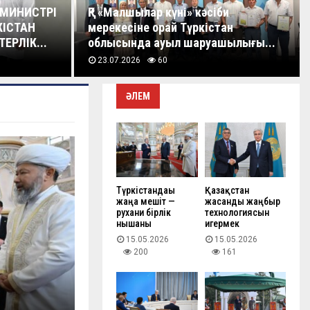
 МИНИСТРІ
ҚР «Малшылар күні» кәсіби
КІСТАН
мерекесіне орай Түркістан
ЕРЛІК...
облысында ауыл шаруашылығы...
23.07.2026
60
ӘЛЕМ
Түркістандағы
Қазақстан
жаңа мешіт —
жасанды жаңбыр
рухани бірлік
технологиясын
нышаны
игермек
15.05.2026
15.05.2026
200
161