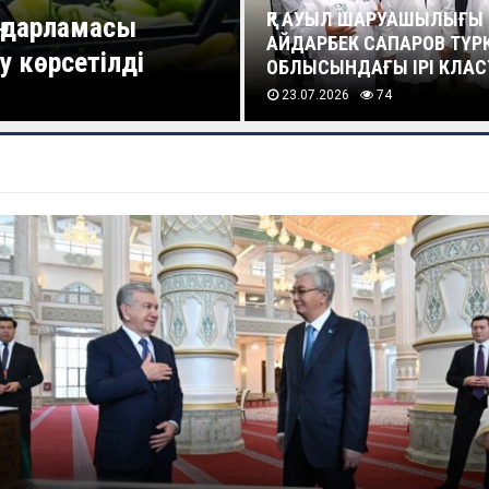
ҚР АУЫЛ ШАРУАШЫЛЫҒЫ
ғдарламасы
АЙДАРБЕК САПАРОВ ТҮР
у көрсетілді
ОБЛЫСЫНДАҒЫ ІРІ КЛАСТ
23.07.2026
74