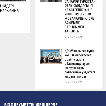
САПАРОВ ТҮРКІСТАН
НІМДЕРІ
ОБЛЫСЫНДАҒЫ ІРІ
КЛАСТЕРЛІК ЖӘНЕ
 НАРЫҒЫНА
ИНВЕСТИЦИЯЛЫҚ
ЖОБАЛАРДЫҢ ІСКЕ
АСЫРЫЛУ
БАРЫСЫМЕН
ТАНЫСТЫ
23.07.2026
ҚР «Малшылар күні»
кәсіби мерекесіне
орай Түркістан
облысында ауыл
шаруашылығы
саласының үздіктері
марапатталды
23.07.2026
БІЗ ӘЛЕУМЕТТІК ЖЕЛІЛЕРДЕ