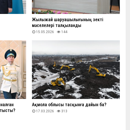
Жылыжай шаруашылығының өзекті
мәселелері талқыланды
15.05.2026
144
налған
Ақмола облысы тасқынға дайын ба?
атысты?
17.03.2026
313