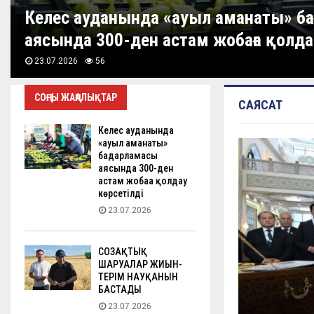
Келес ауданында «ауыл аманаты» ба
аясында 300-ден астам жобаға қолда
23.07.2026
56
СОҢҒЫ ЖАҢАЛЫҚТАР
САЯСАТ
Келес ауданында
«ауыл аманаты»
бағдарламасы
аясында 300-ден
астам жобаға қолдау
көрсетілді
23.07.2026
СОЗАҚТЫҚ
ШАРУАЛАР ЖИЫН-
ТЕРІМ НАУҚАНЫН
БАСТАДЫ
23.07.2026