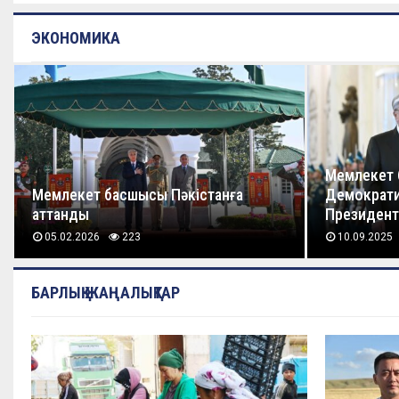
ЭКОНОМИКА
Мемлекет 
Мемлекет басшысы Пәкістанға
Демократ
аттанды
Президенті
05.02.2026
223
10.09.2025
БАРЛЫҚ ЖАҢАЛЫҚТАР