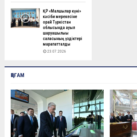
ҚР «Малшылар күні»
кәсіби мерекесіне
орай Түркістан
облысында ауыл
шаруашылығы
саласының үздіктері
марапатталды
23.07.2026
ҚОҒАМ