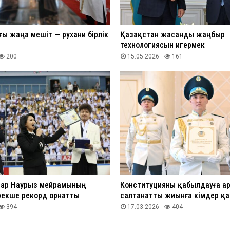
ғы жаңа мешіт — рухани бірлік
Қазақстан жасанды жаңбыр
технологиясын игермек
200
15.05.2026
161
ар Наурыз мейрамының
Конституцияны қабылдауға ар
рекше рекорд орнатты
салтанатты жиынға кімдер қ
394
17.03.2026
404