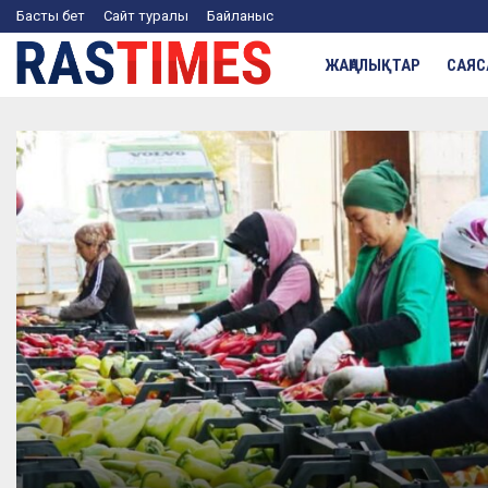
Басты бет
Сайт туралы
Байланыс
ЖАҢАЛЫҚТАР
САЯС