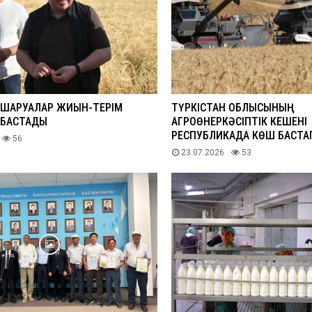
ШАРУАЛАР ЖИЫН-ТЕРІМ
ТҮРКІСТАН ОБЛЫСЫНЫҢ
 БАСТАДЫ
АГРОӨНЕРКӘСІПТІК КЕШЕНІ
РЕСПУБЛИКАДА КӨШ БАСТАП
56
23.07.2026
53