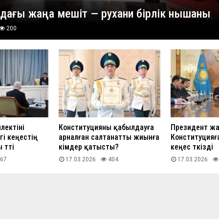
андағы жаңа мешіт — рухани бірлік нышаны
200
лектіні
Конституцияны қабылдауға
Президент ж
гі кеңестің
арналған салтанатты жиынға
Конституцияғ
 өтті
кімдер қатысты?
кеңес өткізді
67
17.03.2026
404
17.03.2026