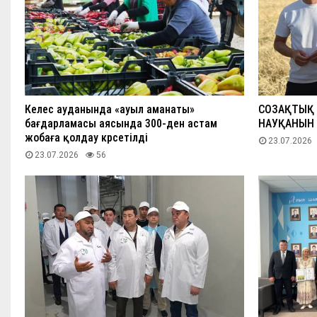
Келес ауданында «ауыл аманаты»
СОЗАҚТЫҚ 
бағдарламасы аясында 300-ден астам
НАУҚАНЫН
жобаға қолдау көрсетілді
23.07.2026
23.07.2026
56