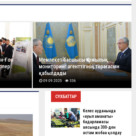
ян-Ғол
Мемлекет басшысы Қаржылық
рлер
мониторинг агенттігінің төрағасын
қабылдады
09.09.2025
336
СҰХБАТТАР
Келес ауданында
«ауыл аманаты»
бағдарламасы
аясында 300-ден
астам жобаға қолдау