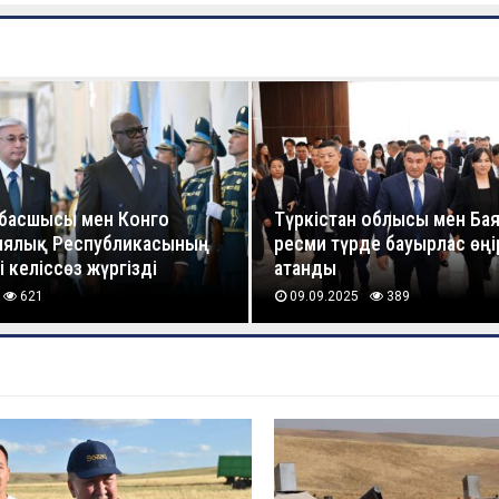
басшысы мен Конго
Түркістан облысы мен Ба
иялық Республикасының
ресми түрде бауырлас өңі
 келіссөз жүргізді
атанды
621
09.09.2025
389