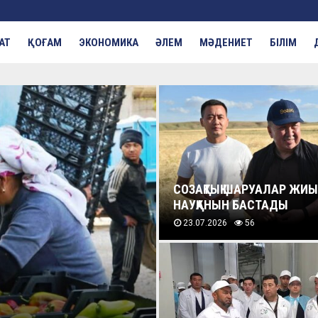
АТ
ҚОҒАМ
ЭКОНОМИКА
ӘЛЕМ
МӘДЕНИЕТ
БІЛІМ
СОЗАҚТЫҚ ШАРУАЛАР ЖИЫ
НАУҚАНЫН БАСТАДЫ
23.07.2026
56