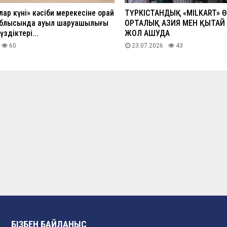
р күні» кәсіби мерекесіне орай
ТҮРКІСТАНДЫҚ «MILKART» Ө
облысында ауыл шаруашылығы
ОРТАЛЫҚ АЗИЯ МЕН ҚЫТАЙ
здіктері...
ЖОЛ АШУДА
60
23.07.2026
43
БІЗБЕН БАЙЛАНЫС