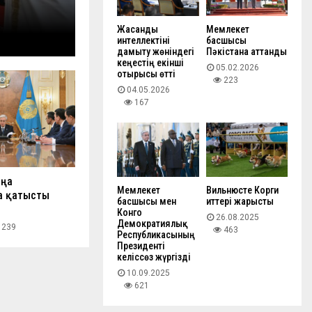
Жасанды
Мемлекет
интеллектіні
басшысы
дамыту жөніндегі
Пәкістанға аттанды
кеңестің екінші
05.02.2026
отырысы өтті
223
04.05.2026
167
аңа
Мемлекет
Вильнюсте Корги
а қатысты
басшысы мен
иттері жарысты
Конго
26.08.2025
Демократиялық
239
463
Республикасының
Президенті
келіссөз жүргізді
10.09.2025
621