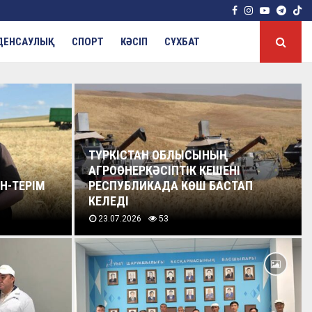
Facebook
Instagram
Youtube
Tele
ДЕНСАУЛЫҚ
СПОРТ
КӘСІП
СҰХБАТ
ТҮРКІСТАН ОБЛЫСЫНЫҢ
АГРОӨНЕРКӘСІПТІК КЕШЕНІ
Н-ТЕРІМ
РЕСПУБЛИКАДА КӨШ БАСТАП
КЕЛЕДІ
23.07.2026
53