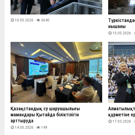
Түркістанда
16.05.2026
3640
нышаны
15.05.2026
Қазақстандық су шаруашылығы
Алматылықт
мамандары Қытайда біліктілігін
құрметіне е
арттыруда
17.03.2026
14.05.2026
149