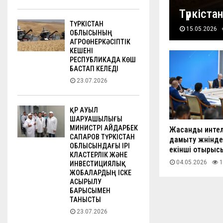
Түркіст
ТҮРКІСТАН
15.05.2026
ОБЛЫСЫНЫҢ
АГРОӨНЕРКӘСІПТІК
КЕШЕНІ
РЕСПУБЛИКАДА КӨШ
БАСТАП КЕЛЕДІ
23.07.2026
ҚР АУЫЛ
ШАРУАШЫЛЫҒЫ
МИНИСТРІ АЙДАРБЕК
Жасанды интел
САПАРОВ ТҮРКІСТАН
дамыту жөнінде
ОБЛЫСЫНДАҒЫ ІРІ
екінші отырысы
КЛАСТЕРЛІК ЖӘНЕ
04.05.2026
1
ИНВЕСТИЦИЯЛЫҚ
ЖОБАЛАРДЫҢ ІСКЕ
АСЫРЫЛУ
БАРЫСЫМЕН
ТАНЫСТЫ
23.07.2026