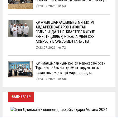
23.07.2026
53
ҚР АУЫЛ ШАРУАШЫЛЫҒЫ МИНИСТРІ
АЙДАРБЕК САПАРОВ ТҮРКІСТАН
ОБЛЫСЫНДАҒЫ ІРІ КЛАСТЕРЛІК ЖӘНЕ
ИНВЕСТИЦИЯЛЫҚ ЖОБАЛАРДЫҢ ІСКЕ
АСЫРЫЛУ БАРЫСЫМЕН ТАНЫСТЫ
23.07.2026
72
ҚР «Малшылар күні» кәсіби мерекесіне орай
Түркістан облысында ауыл шаруашылығы
саласының үздіктері марапатталды
23.07.2026
58
БАННЕРЛЕР