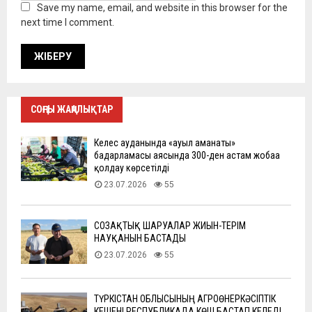
Save my name, email, and website in this browser for the
next time I comment.
СОҢҒЫ ЖАҢАЛЫҚТАР
Келес ауданында «ауыл аманаты»
бағдарламасы аясында 300-ден астам жобаға
қолдау көрсетілді
23.07.2026
55
СОЗАҚТЫҚ ШАРУАЛАР ЖИЫН-ТЕРІМ
НАУҚАНЫН БАСТАДЫ
23.07.2026
55
ТҮРКІСТАН ОБЛЫСЫНЫҢ АГРОӨНЕРКӘСІПТІК
КЕШЕНІ РЕСПУБЛИКАДА КӨШ БАСТАП КЕЛЕДІ