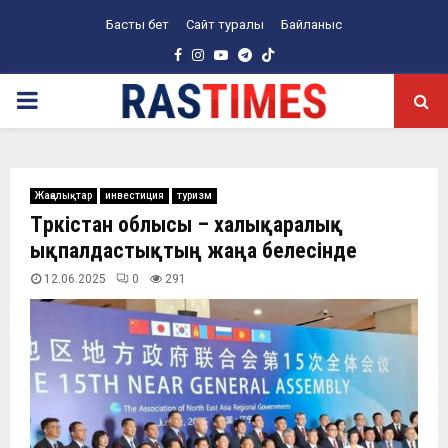
Басты бет
Сайт туралы
Байланыс
Facebook
Instagram
Youtube
Telegram
PRIMARY
MENU
Жаңалықтар
инвестиция
туризм
Түркістан облысы – халықаралық
ықпалдастықтың жаңа белесінде
12.06.2025
0
291