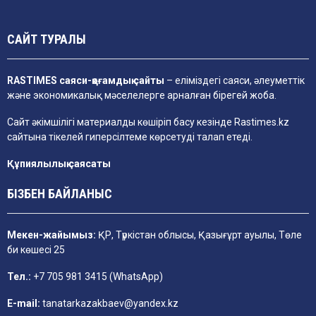
САЙТ ТУРАЛЫ
RASTIMES саяси-қоғамдық сайты
– еліміздегі саяси, әлеуметтік
және экономикалық мәселелерге арналған бірегей жоба.
Сайт әкімшілігі материалды көшіріп басу кезінде
Rastimes.kz
сайтына тікелей гиперсілтеме көрсетуді талап етеді.
Құпиялылық саясаты
БІЗБЕН БАЙЛАНЫС
Мекен-жайымыз:
ҚР, Түркістан облысы, Қазығұрт ауылы, Төле
би көшесі 25
Тел.:
+7 705 981 3415 (WhatsApp)
E-mail:
tanatarkazakbaev@yandex.kz