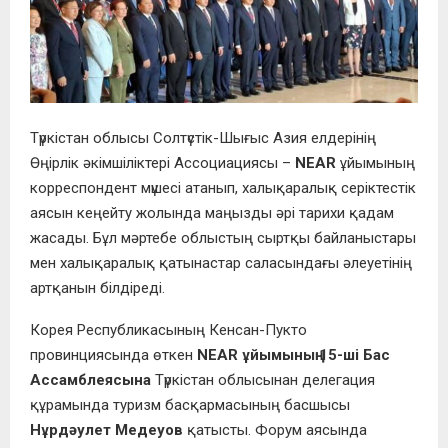
Түркістан облысы Солтүстік-Шығыс Азия елдерінің
Өңірлік әкімшіліктері Ассоциациясы –
NEAR
ұйымының
корреспондент мүшесі атанып, халықаралық серіктестік
аясын кеңейту жолында маңызды әрі тарихи қадам
жасады. Бұл мәртебе облыстың сыртқы байланыстары
мен халықаралық қатынастар саласындағы әлеуетінің
артқанын білдіреді.
Корея Республикасының Кенсан-Пукто
провинциясында өткен
NEAR ұйымының 15-ші Бас
Ассамблеясына
Түркістан облысынан делегация
құрамында туризм басқармасының басшысы
Нұрдәулет Медеуов
қатысты. Форум аясында