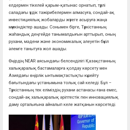
елдермен тікелей қарым-қатынас орнатып, түрлі
саладағы үздік тәжірибелермен алмасуға, сондай-ақ
инвестициялық жобаларды жүзеге асыруға жаңа
мүмкіндіктер ашады. Сонымен бірге, Түркістанның
жаһандық деңгейде танымалдығын арттырып, оның
рухани, мәдени және экономикалық әлеуетін бүкіл
әлемге танытуға жол ашады.
Өңірдің NEAR аясындағы белсенділігі Қазақстанның
халықаралық бастамаларға қолдау көрсету мен
Азиядағы өңірлік ынтымақтастықты күшейту
бағытындағы ұстанымына толық сай келеді. Бұл –
Түркістанның тек еліміздің рухани астанасы ғана емес,
сондай-ақ халықаралық әріптестік пен инновациялық
даму орталығына айналып келе жатқанын көрсетеді.