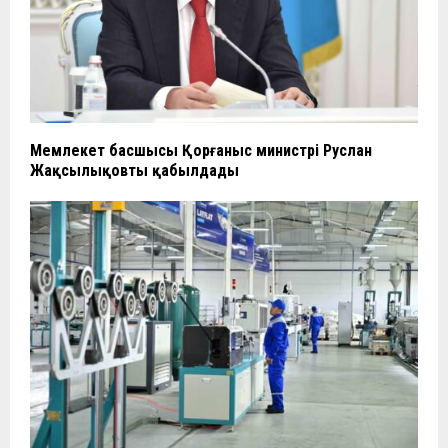
Мемлекет басшысы Қорғаныс министрі Руслан
Жақсылықовты қабылдады