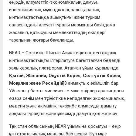
өңірдің әлеуметтік-экономикалық дамуы,
инвестициялық мүмкіндіктері, халықаралық
ынтымақтастыққа ашықтығы және туризм
саласындағы әлеуеті туралы мазмұнды баяндама
жасалып, қатысушы мемлекеттердің өкілдері
тарапынан жоғары бағаланды.
NEAR – Солтүстік-Шығыс Азия кеңістігіндегі өңірлік
ынтымақтастықты ілгерілетуге бағытталған беделді
халықаралық платформа. Аталған ұйым құрамында
Қытай, Жапония, Оңтүстік Корея, Солтүстік Корея,
Моңғолия және Ресейдің
78 аймақтық әкімшілігі бар.
Ұйымның басты миссиясы – мүше өңірлер арасындағы
өзара сенім мен түсіністікке негізделген экономикалық,
мәдени және әкімшілік тәжірибе алмасуды дамыту
арқылы тұрақты және үйлесімді дамуға қол жеткізу.
Түркістан облысының NEAR ұйымына қосылуы – өңір
үшін стратегиялық маңызы бар шешім. Бұл мүше