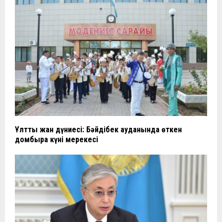
Ұлттың жан дүниесі: Бәйдібек ауданында өткен
домбыра күні мерекесі