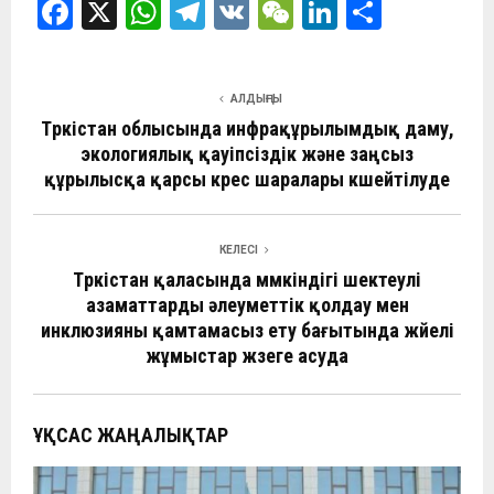
F
X
W
T
V
W
Li
О
a
h
el
K
e
n
т
ce
at
e
C
ke
п
АЛДЫҢҒЫ
b
s
gr
h
dI
р
Түркістан облысында инфрақұрылымдық даму,
o
A
a
at
n
а
экологиялық қауіпсіздік және заңсыз
құрылысқа қарсы күрес шаралары күшейтілуде
o
p
m
в
k
p
и
ть
КЕЛЕСІ
Түркістан қаласында мүмкіндігі шектеулі
азаматтарды әлеуметтік қолдау мен
инклюзияны қамтамасыз ету бағытында жүйелі
жұмыстар жүзеге асуда
ҰҚСАС ЖАҢАЛЫҚТАР