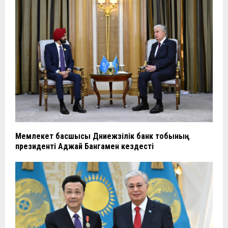
Мемлекет басшысы Дүниежүзілік банк тобының
президенті Аджай Бангамен кездесті