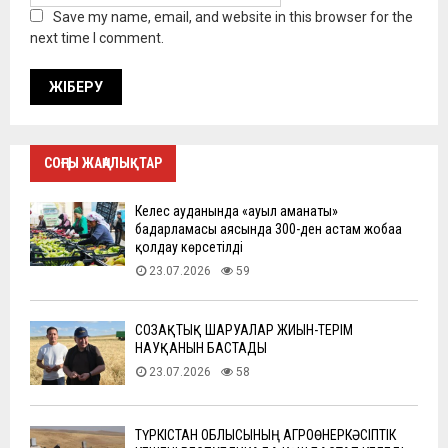
Save my name, email, and website in this browser for the
next time I comment.
СОҢҒЫ ЖАҢАЛЫҚТАР
Келес ауданында «ауыл аманаты»
бағдарламасы аясында 300-ден астам жобаға
қолдау көрсетілді
23.07.2026
59
СОЗАҚТЫҚ ШАРУАЛАР ЖИЫН-ТЕРІМ
НАУҚАНЫН БАСТАДЫ
23.07.2026
58
ТҮРКІСТАН ОБЛЫСЫНЫҢ АГРОӨНЕРКӘСІПТІК