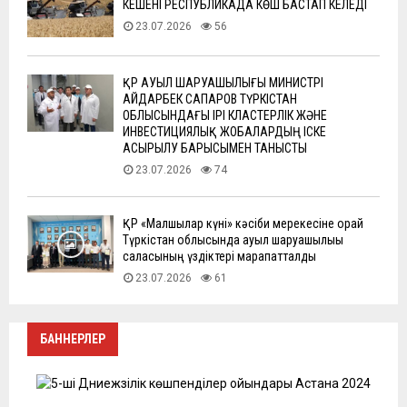
КЕШЕНІ РЕСПУБЛИКАДА КӨШ БАСТАП КЕЛЕДІ
23.07.2026
56
ҚР АУЫЛ ШАРУАШЫЛЫҒЫ МИНИСТРІ
АЙДАРБЕК САПАРОВ ТҮРКІСТАН
ОБЛЫСЫНДАҒЫ ІРІ КЛАСТЕРЛІК ЖӘНЕ
ИНВЕСТИЦИЯЛЫҚ ЖОБАЛАРДЫҢ ІСКЕ
АСЫРЫЛУ БАРЫСЫМЕН ТАНЫСТЫ
23.07.2026
74
ҚР «Малшылар күні» кәсіби мерекесіне орай
Түркістан облысында ауыл шаруашылығы
саласының үздіктері марапатталды
23.07.2026
61
БАННЕРЛЕР