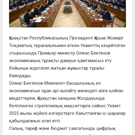
Қазақстан Республикасының Президенті Қасым-Жомарт
Тоқаевтың төрағалығымен өткен Үкіметтің кеңейтілген
отырысында Премьер-министр Олжас Бектенов
экономиканың тұрақты дамуын қамтамасыз ету
бойынша жүргізіліп жатқан жұмыстар туралы
баяндады.
Олжас Бектенов Мемлекет басшысының ел
экономикасын одан әрі нығайту жөніндегі алға қойған
міндеттеріне, Қазақстан халқына Жолдауында
белгіленген стратегиялық мақсаттарға сәйкес Үкімет
2025 жылы жүйелі өзгерістерге бағытталған іс-шаралар
қабылдағанын атап өтті.
Салық, тариф және бюджет саясатында, цифрлық