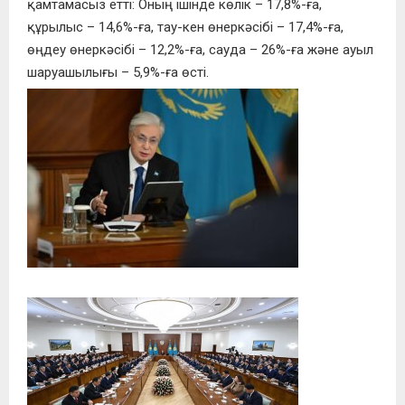
қамтамасыз етті: Оның ішінде көлік – 17,8%-ға,
құрылыс – 14,6%-ға, тау-кен өнеркәсібі – 17,4%-ға,
өңдеу өнеркәсібі – 12,2%-ға, сауда – 26%-ға және ауыл
шаруашылығы – 5,9%-ға өсті.