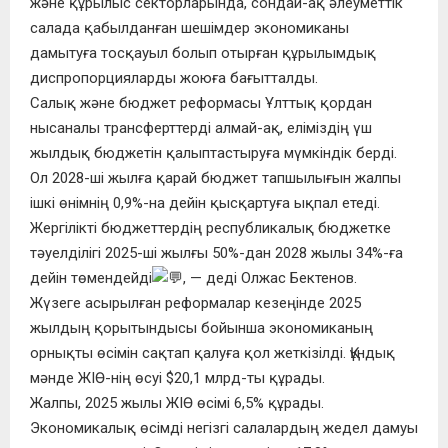
және құрылыс секторларында, сондай-ақ әлеуметтік
салада қабылданған шешімдер экономиканы
дамытуға тосқауыл болып отырған құрылымдық
диспропорцияларды жоюға бағытталды.
Салық және бюджет реформасы Ұлттық қордан
нысаналы трансферттерді алмай-ақ, еліміздің үш
жылдық бюджетін қалыптастыруға мүмкіндік берді.
Ол 2028-ші жылға қарай бюджет тапшылығын жалпы
ішкі өнімнің 0,9%-на дейін қысқартуға ықпал етеді.
Жергілікті бюджеттердің республикалық бюджетке
тәуелділігі 2025-ші жылғы 50%-дан 2028 жылы 34%-ға
дейін төмендейді
, — деді Олжас Бектенов.
Жүзеге асырылған реформалар кезеңінде 2025
жылдың қорытындысы бойынша экономиканың
орнықты өсімін сақтап қалуға қол жеткізілді. Құндық
мәнде ЖІӨ-нің өсуі $20,1 млрд-ты құрады.
Жалпы, 2025 жылы ЖІӨ өсімі 6,5% құрады.
Экономикалық өсімді негізгі салалардың жедел дамуы