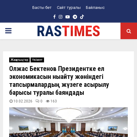
Басты бет
Сайт туралы
Байланыс
Facebook
Instagram
Youtube
Telegram
PRIMARY
MENU
Жаңалықтар
Үкімет
Олжас Бектенов Президентке ел
экономикасын нығайту жөніндегі
тапсырмалардың жүзеге асырылу
барысы туралы баяндады
10.02.2026
0
163