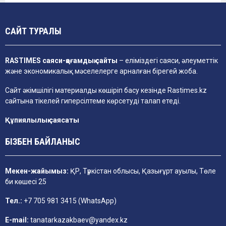
САЙТ ТУРАЛЫ
RASTIMES саяси-қоғамдық сайты
– еліміздегі саяси, әлеуметтік
және экономикалық мәселелерге арналған бірегей жоба.
Сайт әкімшілігі материалды көшіріп басу кезінде
Rastimes.kz
сайтына тікелей гиперсілтеме көрсетуді талап етеді.
Құпиялылық саясаты
БІЗБЕН БАЙЛАНЫС
Мекен-жайымыз:
ҚР, Түркістан облысы, Қазығұрт ауылы, Төле
би көшесі 25
Тел.:
+7 705 981 3415 (WhatsApp)
E-mail:
tanatarkazakbaev@yandex.kz