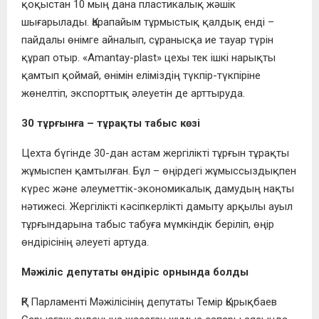
қоқыстан 10 мың дана пластикалық жәшік
шығарылады. Қарапайым тұрмыстық қалдық енді –
пайдалы өнімге айналып, сұранысқа ие тауар түрін
құрап отыр. «Amantay-plast» цехы тек ішкі нарықты
қамтып қоймай, өнімін еліміздің түкпір-түкпіріне
жөнелтіп, экспорттық әлеуетін де арттыруда.
30 тұрғынға – тұрақты табыс көзі
Цехта бүгінде 30-дан астам жергілікті тұрғын тұрақты
жұмыспен қамтылған. Бұл – өңірдегі жұмыссыздықпен
күрес және әлеуметтік-экономикалық дамудың нақты
нәтижесі. Жергілікті кәсіпкерлікті дамыту арқылы ауыл
тұрғындарына табыс табуға мүмкіндік беріліп, өңір
өндірісінің әлеуеті артуда.
Мәжіліс депутаты өндіріс орнында болды
ҚР Парламенті Мәжілісінің депутаты Темір Қырықбаев