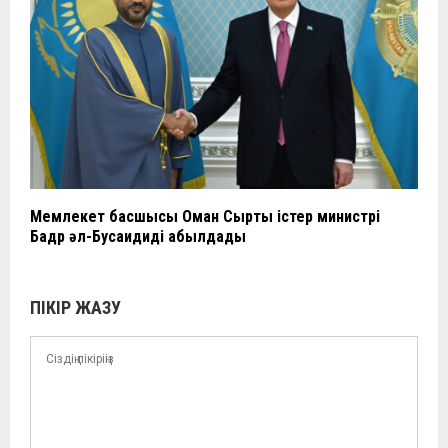
Мемлекет басшысы Оман Сыртқы істер министрі
Бадр әл-Бусаидиді қабылдады
ПІКІР ЖАЗУ