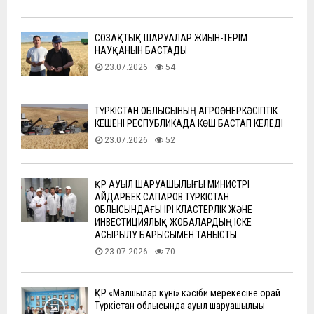
СОЗАҚТЫҚ ШАРУАЛАР ЖИЫН-ТЕРІМ
НАУҚАНЫН БАСТАДЫ
23.07.2026
54
ТҮРКІСТАН ОБЛЫСЫНЫҢ АГРОӨНЕРКӘСІПТІК
КЕШЕНІ РЕСПУБЛИКАДА КӨШ БАСТАП КЕЛЕДІ
23.07.2026
52
ҚР АУЫЛ ШАРУАШЫЛЫҒЫ МИНИСТРІ
АЙДАРБЕК САПАРОВ ТҮРКІСТАН
ОБЛЫСЫНДАҒЫ ІРІ КЛАСТЕРЛІК ЖӘНЕ
ИНВЕСТИЦИЯЛЫҚ ЖОБАЛАРДЫҢ ІСКЕ
АСЫРЫЛУ БАРЫСЫМЕН ТАНЫСТЫ
23.07.2026
70
ҚР «Малшылар күні» кәсіби мерекесіне орай
Түркістан облысында ауыл шаруашылығы