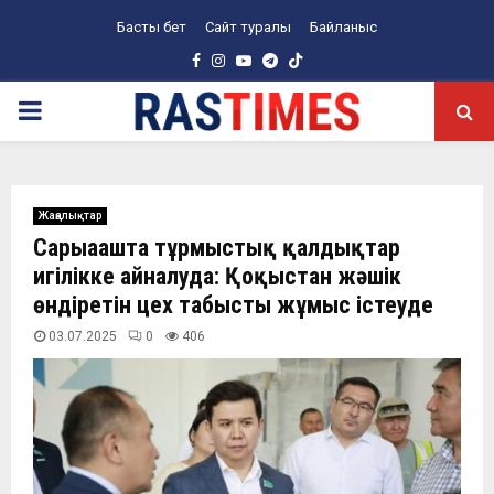
Басты бет
Сайт туралы
Байланыс
Facebook
Instagram
Youtube
Telegram
PRIMARY
MENU
Жаңалықтар
Сарыағашта тұрмыстық қалдықтар
игілікке айналуда: Қоқыстан жәшік
өндіретін цех табысты жұмыс істеуде
03.07.2025
0
406