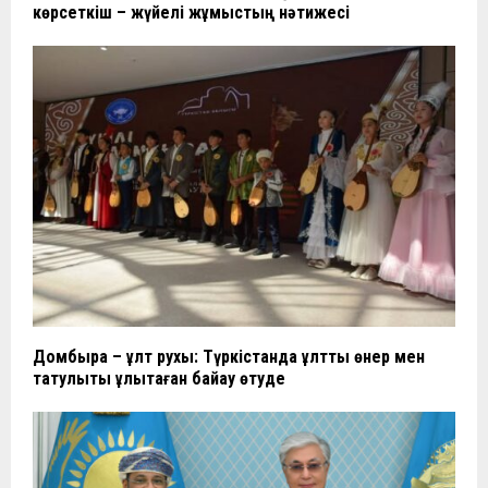
көрсеткіш – жүйелі жұмыстың нәтижесі
Домбыра – ұлт рухы: Түркістанда ұлттық өнер мен
татулықты ұлықтаған байқау өтуде