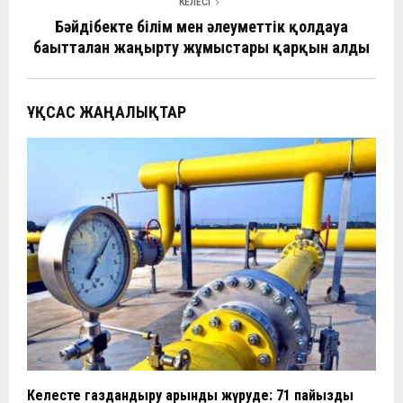
ть
КЕЛЕСІ
Бәйдібекте білім мен әлеуметтік қолдауға
бағытталған жаңғырту жұмыстары қарқын алды
ҰҚСАС ЖАҢАЛЫҚТАР
Келесте газдандыру қарқынды жүруде: 71 пайыздық