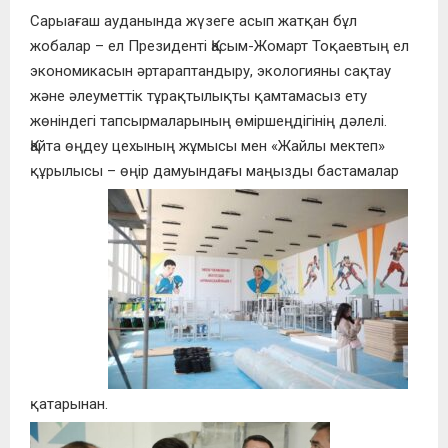
Сарыағаш ауданында жүзеге асып жатқан бұл
жобалар – ел Президенті Қасым-Жомарт Тоқаевтың ел
экономикасын әртараптандыру, экологияны сақтау
және әлеуметтік тұрақтылықты қамтамасыз ету
жөніндегі тапсырмаларының өміршеңдігінің дәлелі.
Қайта өңдеу цехының жұмысы мен «Жайлы мектеп»
құрылысы – өңір дамуындағы маңызды бастамалар
қатарынан.