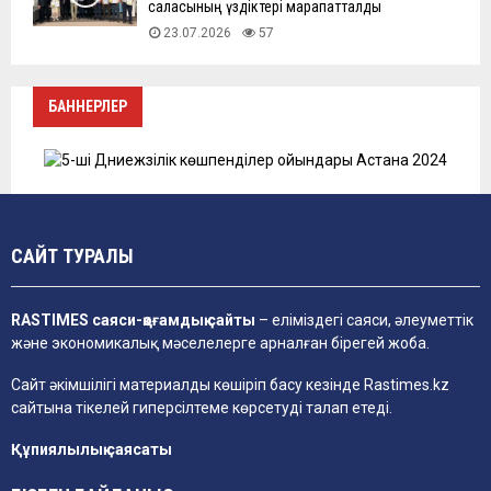
саласының үздіктері марапатталды
23.07.2026
57
БАННЕРЛЕР
САЙТ ТУРАЛЫ
RASTIMES саяси-қоғамдық сайты
– еліміздегі саяси, әлеуметтік
және экономикалық мәселелерге арналған бірегей жоба.
Сайт әкімшілігі материалды көшіріп басу кезінде
Rastimes.kz
сайтына тікелей гиперсілтеме көрсетуді талап етеді.
Құпиялылық саясаты