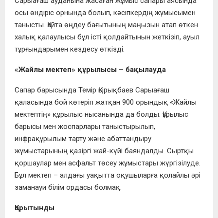
Сарыағаш ауданына жасаған жұмыс сапары аясында
осы өндіріс орнында болып, кәсіпкердің жұмысымен
танысты. Қайта өңдеу бағытының маңызын атап өткен
халық қалаулысы бұл істі қолдайтынын жеткізіп, ауыл
тұрғындарымен кездесу өткізді.
«Жайлы мектеп» құрылысы – бақылауда
Сапар барысында Темір Қырықбаев Сарыағаш
қаласында бой көтеріп жатқан 900 орындық «Жайлы
мектептің» құрылыс нысанында да болды. Құрылыс
барысы мен жоспарлары таныстырылып,
инфрақұрылым тарту және абаттандыру
жұмыстарының қазіргі жай-күйі баяндалды. Сыртқы
қоршаулар мен асфальт төсеу жұмыстары жүргізілуде.
Бұл мектеп – алдағы уақытта оқушыларға қолайлы әрі
заманауи білім ордасы болмақ.
Қорытынды