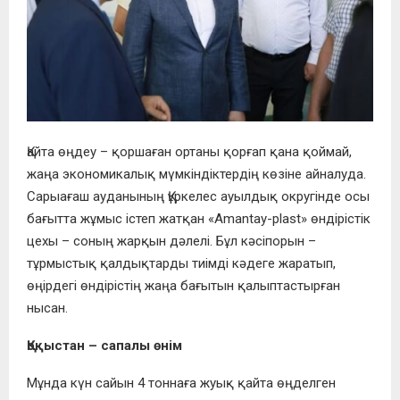
Қайта өңдеу – қоршаған ортаны қорғап қана қоймай,
жаңа экономикалық мүмкіндіктердің көзіне айналуда.
Сарыағаш ауданының Құркелес ауылдық округінде осы
бағытта жұмыс істеп жатқан «Amantay-plast» өндірістік
цехы – соның жарқын дәлелі. Бұл кәсіпорын –
тұрмыстық қалдықтарды тиімді кәдеге жаратып,
өңірдегі өндірістің жаңа бағытын қалыптастырған
нысан.
Қоқыстан – сапалы өнім
Мұнда күн сайын 4 тоннаға жуық қайта өңделген