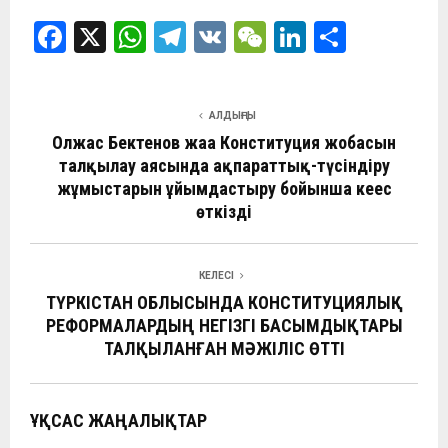
F
X
W
T
V
W
Li
О
a
h
el
K
e
n
т
ce
at
e
C
ke
п
АЛДЫҢҒЫ
b
s
gr
h
dI
р
Олжас Бектенов жаңа Конституция жобасын
o
A
a
at
n
а
талқылау аясында ақпараттық-түсіндіру
жұмыстарын ұйымдастыру бойынша кеңес
o
p
m
в
өткізді
k
p
и
ть
КЕЛЕСІ
ТҮРКІСТАН ОБЛЫСЫНДА КОНСТИТУЦИЯЛЫҚ
РЕФОРМАЛАРДЫҢ НЕГІЗГІ БАСЫМДЫҚТАРЫ
ТАЛҚЫЛАНҒАН МӘЖІЛІС ӨТТІ
ҰҚСАС ЖАҢАЛЫҚТАР