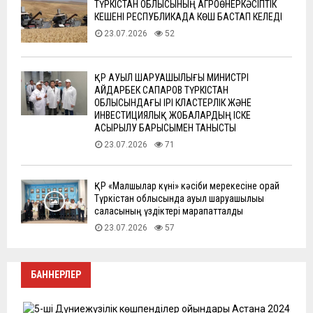
ТҮРКІСТАН ОБЛЫСЫНЫҢ АГРОӨНЕРКӘСІПТІК
КЕШЕНІ РЕСПУБЛИКАДА КӨШ БАСТАП КЕЛЕДІ
23.07.2026
52
ҚР АУЫЛ ШАРУАШЫЛЫҒЫ МИНИСТРІ
АЙДАРБЕК САПАРОВ ТҮРКІСТАН
ОБЛЫСЫНДАҒЫ ІРІ КЛАСТЕРЛІК ЖӘНЕ
ИНВЕСТИЦИЯЛЫҚ ЖОБАЛАРДЫҢ ІСКЕ
АСЫРЫЛУ БАРЫСЫМЕН ТАНЫСТЫ
23.07.2026
71
ҚР «Малшылар күні» кәсіби мерекесіне орай
Түркістан облысында ауыл шаруашылығы
саласының үздіктері марапатталды
23.07.2026
57
БАННЕРЛЕР