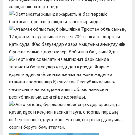
жарқын жеңістер тіледі.
Салтанатты жиында жарыстың бас төрешісі
бастаған төрешілер алқасы таныстырылды.
Аталған облыстық біріншілікке Түркістан облысының
17 қала мен ауданынан келген 700-ге жуық спортшы
қатысуда. Жас балуандар өзара мықтыны анықтау үшін
бірнеше салмақ дәрежелері бойынша бақ сынайды.
Төрт күнге созылатын чемпионат барысында
тартысты белдесулер өтеді деп күтілуде. Жарыс
қорытындысы бойынша жеңімпаз және жүлдегер
атанған спортшылар Қазақстан Республикасының
чемпионатына жолдама алып, облыс намысын
республикалық деңгейде қорғайды.
Айта кетейік, бұл жарыс жасөспірімдер арасында
қазақ күресін кеңінен насихаттауға, спортшылардың
шеберлігін шыңдауға және ұлттық спорттың дамуына
серпін беруге бағытталған.