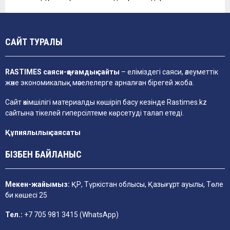
САЙТ ТУРАЛЫ
RASTIMES саяси-қоғамдық сайты
– еліміздегі саяси, әлеуметтік
және экономикалық мәселелерге арналған бірегей жоба.
Сайт әкімшілігі материалды көшіріп басу кезінде
Rastimes.kz
сайтына тікелей гиперсілтеме көрсетуді талап етеді.
Құпиялылық саясаты
БІЗБЕН БАЙЛАНЫС
Мекен-жайымыз:
ҚР, Түркістан облысы, Қазығұрт ауылы, Төле
би көшесі 25
Тел.:
+7 705 981 3415 (WhatsApp)