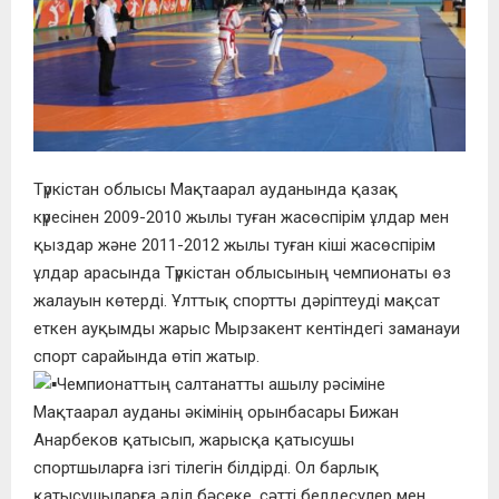
Түркістан облысы Мақтаарал ауданында қазақ
күресінен 2009-2010 жылы туған жасөспірім ұлдар мен
қыздар және 2011-2012 жылы туған кіші жасөспірім
ұлдар арасында Түркістан облысының чемпионаты өз
жалауын көтерді. Ұлттық спортты дәріптеуді мақсат
еткен ауқымды жарыс Мырзакент кентіндегі заманауи
спорт сарайында өтіп жатыр.
Чемпионаттың салтанатты ашылу рәсіміне
Мақтаарал ауданы әкімінің орынбасары Бижан
Анарбеков қатысып, жарысқа қатысушы
спортшыларға ізгі тілегін білдірді. Ол барлық
қатысушыларға әділ бәсеке, сәтті белдесулер мен