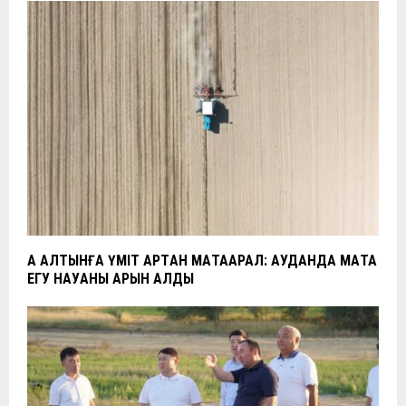
АҚ АЛТЫНҒА ҮМІТ АРТҚАН МАҚТААРАЛ: АУДАНДА МАҚТА
ЕГУ НАУҚАНЫ ҚАРҚЫН АЛДЫ