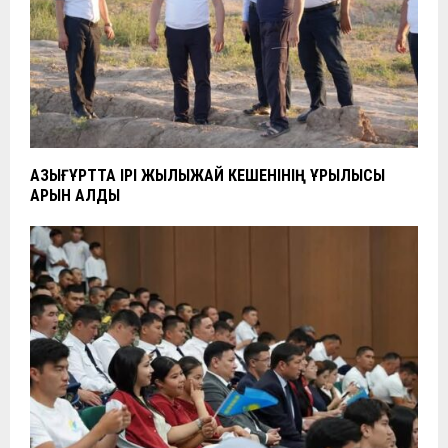
ҚАЗЫҒҰРТТА ІРІ ЖЫЛЫЖАЙ КЕШЕНІНІҢ ҚҰРЫЛЫСЫ
ҚАРҚЫН АЛДЫ