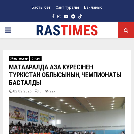
Басты бет
Сайт туралы
Байланыс
Facebook
Instagram
Youtube
Telegram
PRIMARY
MENU
Жаңалықтар
Спорт
МАҚТААРАЛДА ҚАЗАҚ КҮРЕСІНЕН
ТҮРКІСТАН ОБЛЫСЫНЫҢ ЧЕМПИОНАТЫ
БАСТАЛДЫ
02.02.2026
0
227