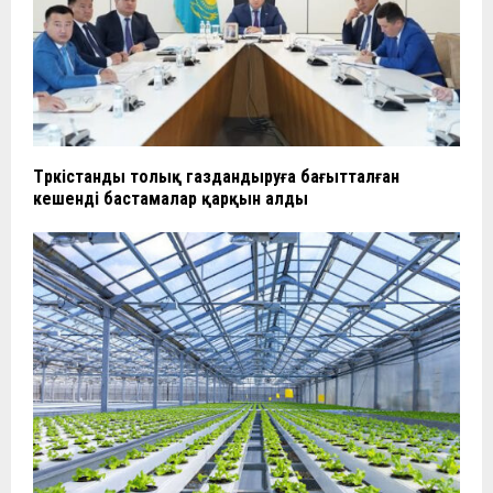
Түркістанды толық газдандыруға бағытталған
кешенді бастамалар қарқын алды