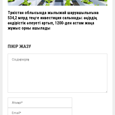
Түркістан облысында жылыжай шаруашылығына
534,2 млрд теңге инвестиция салынады: өңірдің
өндірістік әлеуеті артып, 1200-ден астам жаңа
жұмыс орны ашылады
ПІКІР ЖАЗУ