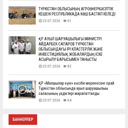
ТҮРКІСТАН ОБЛЫСЫНЫҢ АГРОӨНЕРКӘСІПТІК
КЕШЕНІ РЕСПУБЛИКАДА КӨШ БАСТАП КЕЛЕДІ
23.07.2026
61
ҚР АУЫЛ ШАРУАШЫЛЫҒЫ МИНИСТРІ
АЙДАРБЕК САПАРОВ ТҮРКІСТАН
ОБЛЫСЫНДАҒЫ ІРІ КЛАСТЕРЛІК ЖӘНЕ
ИНВЕСТИЦИЯЛЫҚ ЖОБАЛАРДЫҢ ІСКЕ
АСЫРЫЛУ БАРЫСЫМЕН ТАНЫСТЫ
23.07.2026
82
ҚР «Малшылар күні» кәсіби мерекесіне орай
Түркістан облысында ауыл шаруашылығы
саласының үздіктері марапатталды
23.07.2026
64
БАННЕРЛЕР