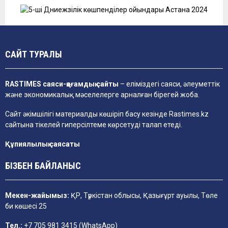
САЙТ ТУРАЛЫ
RASTIMES саяси-қоғамдық сайты
– еліміздегі саяси, әлеуметтік
және экономикалық мәселелерге арналған бірегей жоба.
Сайт әкімшілігі материалды көшіріп басу кезінде
Rastimes.kz
сайтына тікелей гиперсілтеме көрсетуді талап етеді.
Құпиялылық саясаты
БІЗБЕН БАЙЛАНЫС
Мекен-жайымыз:
ҚР, Түркістан облысы, Қазығұрт ауылы, Төле
би көшесі 25
Тел.:
+7 705 981 3415 (WhatsApp)