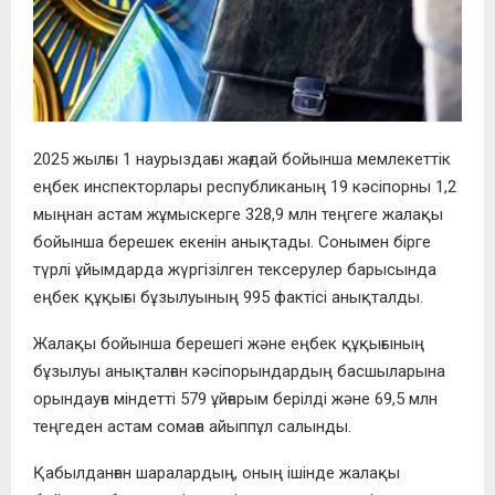
2025 жылғы 1 наурыздағы жағдай бойынша мемлекеттік
еңбек инспекторлары республиканың 19 кәсіпорны 1,2
мыңнан астам жұмыскерге 328,9 млн теңгеге жалақы
бойынша берешек екенін анықтады. Сонымен бірге
түрлі ұйымдарда жүргізілген тексерулер барысында
еңбек құқығы бұзылуының 995 фактісі анықталды.
Жалақы бойынша берешегі және
еңбек құқығының
бұзылуы анықталған кәсіпорындардың басшыларына
орындауға міндетті 579 ұйғарым берілді және 69,5 млн
теңгеден астам сомаға айыппұл салынды.
Қабылданған шаралардың, оның ішінде жалақы