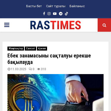
Басты бет
Сайт туралы
Байланыс
Facebook
Instagram
Youtube
Telegram
PRIMARY
MENU
Жаңалықтар
Саясат
Қоғам
Еңбек заңнамасының сақталуы ерекше
бақылауда
11.03.2025
0
310