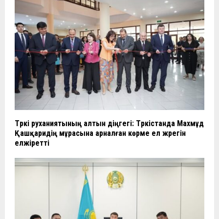
Түркі руханиятының алтын діңгегі: Түркістанда Махмұд
Қашқаридің мұрасына арналған көрме ел жүрегін
елжіретті