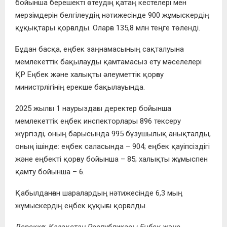
бойынша берешекті өтеудің қатаң кестелері мен
мерзімдерін белгілеудің нәтижесінде 900 жұмыскердің
құқықтары қорғалды. Оларға 135,8 млн теңге төленді.
Бұдан басқа, еңбек заңнамасының сақталуына
мемлекеттік бақылауды қамтамасыз ету мәселелері
ҚР Еңбек және халықты әлеуметтік қорғау
министрлігінің ерекше бақылауында.
2025 жылғы 1 наурыздағы деректер бойынша
мемлекеттік еңбек инспекторлары 896 тексеру
жүргізді, оның барысында 995 бұзушылық анықталды,
оның ішінде: еңбек саласында – 904; еңбек қауіпсіздігі
және еңбекті қорғау бойынша – 85; халықты жұмыспен
қамту бойынша – 6.
Қабылданған шаралардың нәтижесінде 6,3 мың
жұмыскердің еңбек құқығы қорғалды.