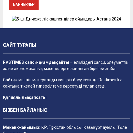
БАННЕРЛЕР
САЙТ ТУРАЛЫ
RASTIMES саяси-қоғамдық сайты
– еліміздегі саяси, әлеуметтік
және экономикалық мәселелерге арналған бірегей жоба.
Сайт әкімшілігі материалды көшіріп басу кезінде
Rastimes.kz
сайтына тікелей гиперсілтеме көрсетуді талап етеді.
Құпиялылық саясаты
БІЗБЕН БАЙЛАНЫС
Мекен-жайымыз:
ҚР, Түркістан облысы, Қазығұрт ауылы, Төле