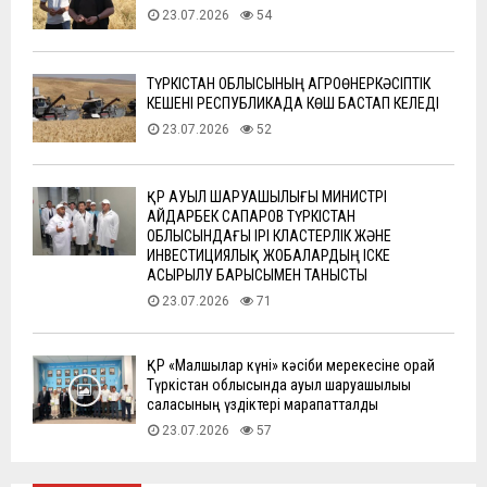
23.07.2026
54
ТҮРКІСТАН ОБЛЫСЫНЫҢ АГРОӨНЕРКӘСІПТІК
КЕШЕНІ РЕСПУБЛИКАДА КӨШ БАСТАП КЕЛЕДІ
23.07.2026
52
ҚР АУЫЛ ШАРУАШЫЛЫҒЫ МИНИСТРІ
АЙДАРБЕК САПАРОВ ТҮРКІСТАН
ОБЛЫСЫНДАҒЫ ІРІ КЛАСТЕРЛІК ЖӘНЕ
ИНВЕСТИЦИЯЛЫҚ ЖОБАЛАРДЫҢ ІСКЕ
АСЫРЫЛУ БАРЫСЫМЕН ТАНЫСТЫ
23.07.2026
71
ҚР «Малшылар күні» кәсіби мерекесіне орай
Түркістан облысында ауыл шаруашылығы
саласының үздіктері марапатталды
23.07.2026
57