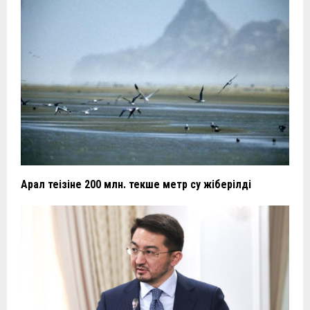
Арал теңізіне 200 млн. текше метр су жіберілді