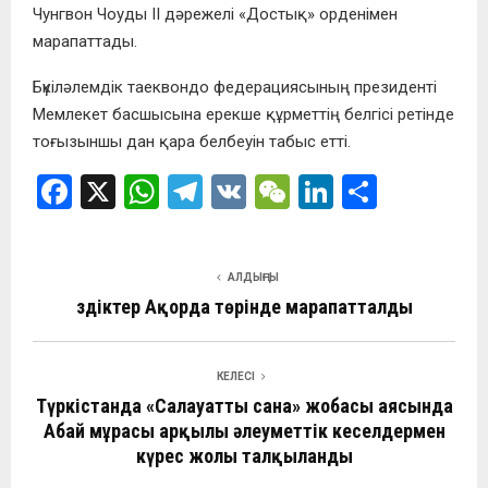
Чунгвон Чоуды ІІ дәрежелі «Достық» орденімен
марапаттады.
Бүкіләлемдік таеквондо федерациясының президенті
Мемлекет басшысына ерекше құрметтің белгісі ретінде
тоғызыншы дан қара белбеуін табыс етті.
F
X
W
T
V
W
Li
О
a
h
el
K
e
n
т
ce
at
e
C
ke
п
АЛДЫҢҒЫ
b
s
gr
h
dI
р
Үздіктер Ақорда төрінде марапатталды
o
A
a
at
n
а
o
p
m
в
КЕЛЕСІ
k
p
и
Түркістанда «Салауатты сана» жобасы аясында
ть
Абай мұрасы арқылы әлеуметтік кеселдермен
күрес жолы талқыланды