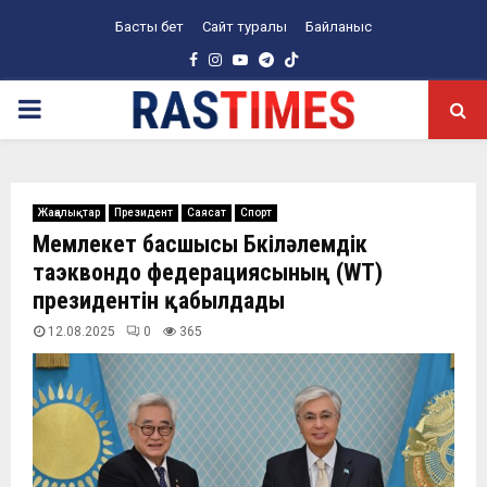
Басты бет
Сайт туралы
Байланыс
Facebook
Instagram
Youtube
Telegram
PRIMARY
MENU
Жаңалықтар
Президент
Саясат
Спорт
Мемлекет басшысы Бүкіләлемдік
таэквондо федерациясының (WT)
президентін қабылдады
12.08.2025
0
365