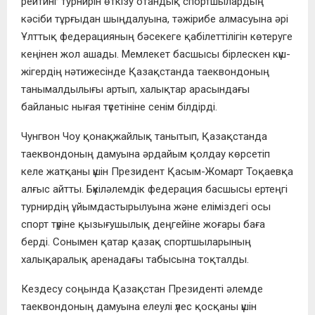
рейтинг турнирін өткізу отандық спортшылардың
кәсіби тұрғыдан шыңдалуына, тәжірибе алмасуына әрі
Ұлттық федерацияның бәсекеге қабілеттілігін көтеруге
кеңінен жол ашады. Мемлекет басшысы бірлескен күш-
жігердің нәтижесінде Қазақстанда таеквондоның
танымалдылығы артып, халықтар арасындағы
байланыс нығая түсетініне сенім білдірді.
Чунгвон Чоу қонақжайлық танытып, Қазақстанда
таеквондоның дамуына әрдайым қолдау көрсетіп
келе жатқаны үшін Президент Қасым-Жомарт Тоқаевқа
алғыс айтты. Бүкіләлемдік федерация басшысы ертеңгі
турнирдің ұйымдастырылуына және еліміздегі осы
спорт түріне қызығушылық деңгейіне жоғары баға
берді. Сонымен қатар қазақ спортшыларының
халықаралық аренадағы табысына тоқталды.
Кездесу соңында Қазақстан Президенті әлемде
таеквондоның дамуына елеулі үлес қосқаны үшін