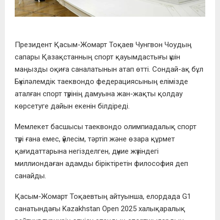
Президент Қасым-Жомарт Тоқаев Чунгвон Чоудың
сапары Қазақстанның спорт қауымдастығы үшін
маңызды оқиға саналатынын атап өтті. Сондай-ақ бұл
Бүкіләлемдік таеквондо федерациясының елімізде
аталған спорт түрінің дамуына жан-жақты қолдау
көрсетуге дайын екенін білдіреді.
Мемлекет басшысы таеквондо олимпиадалық спорт
түрі ғана емес, үйлесім, тәртіп және өзара құрмет
қағидаттарына негізделген, дүние жүзіндегі
миллиондаған адамды біріктіретін философия деп
санайды.
Қасым-Жомарт Тоқаевтың айтуынша, елордада G1
санатындағы Kazakhstan Open 2025 халықаралық