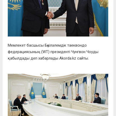
Мемлекет басшысы Бүкіләлемдік таеквондо
федерациясының (WT) президенті Чунгвон Чоуды
қабылдады деп хабарлады Akorda.kz сайты.