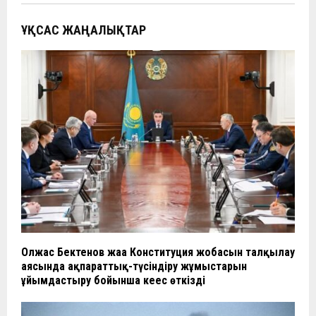
ҰҚСАС ЖАҢАЛЫҚТАР
Олжас Бектенов жаңа Конституция жобасын талқылау
аясында ақпараттық-түсіндіру жұмыстарын
ұйымдастыру бойынша кеңес өткізді