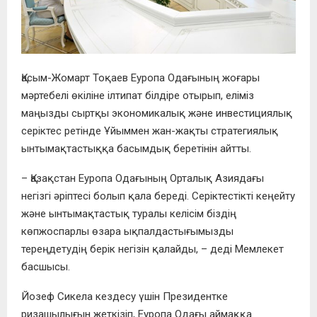
Қасым-Жомарт Тоқаев Еуропа Одағының жоғары
мәртебелі өкіліне ілтипат білдіре отырып, еліміз
маңызды сыртқы экономикалық және инвестициялық
серіктес ретінде Ұйыммен жан-жақты стратегиялық
ынтымақтастыққа басымдық беретінін айтты.
– Қазақстан Еуропа Одағының Орталық Азиядағы
негізгі әріптесі болып қала береді. Cеріктестікті кеңейту
және ынтымақтастық туралы келісім біздің
көпжоспарлы өзара ықпалдастығымызды
тереңдетудің берік негізін қалайды, – деді Мемлекет
басшысы.
Йозеф Сикела кездесу үшін Президентке
ризашылығын жеткізіп, Еуропа Одағы аймаққа