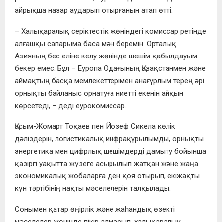
айрықша назар аударып отырғанын атап өтті.
– Халықаралық серіктестік жөніндегі комиссар ретінде
алғашқы сапарыма баса мән беремін. Орталық
Азияның бес еліне келу жөнінде шешім қабылдауым
бекер емес. Бұл – Еуропа Одағының Қазақстанмен және
аймақтың басқа мемлекеттерімен анағұрлым терең әрі
орнықты байланыс орнатуға ниетті екенін айқын
көрсетеді, – деді еурокомиссар.
Қасым-Жомарт Тоқаев пен Йозеф Сикела көлік
дәліздерін, логистикалық инфрақұрылымды, орнықты
энергетика мен цифрлық шешімдерді дамыту бойынша
қазіргі уақытта жүзеге асырылып жатқан және жаңа
экономикалық жобаларға ден қоя отырып, екіжақты
күн тәртібінің нақты мәселелерін талқылады.
Сонымен қатар өңірлік және жаһандық өзекті
мәселелер жөнінде пікір алмасып, халықаралық