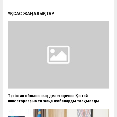
ҰҚСАС ЖАҢАЛЫҚТАР
Түркістан облысының делегациясы Қытай
инвесторларымен жаңа жобаларды талқылады