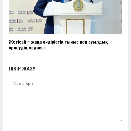
Жетісай – жаңа өндірістік тыныс пен ауылдық
өрлеудің ордасы
ПІКІР ЖАЗУ