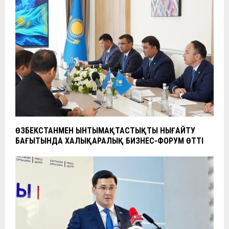
ӨЗБЕКСТАНМЕН ЫНТЫМАҚТАСТЫҚТЫ НЫҒАЙТУ
БАҒЫТЫНДА ХАЛЫҚАРАЛЫҚ БИЗНЕС-ФОРУМ ӨТТІ