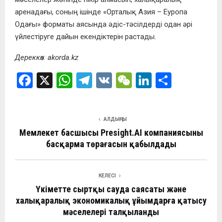
аренадағы, соның ішінде «Орталық Азия – Еуропа
Одағы» форматы аясында әдіс-тәсілдерді одан әрі
үйлестіруге дайын екендіктерін растады.
Дереккөз: akorda.kz
F
X
W
T
V
W
Li
О
a
h
el
K
e
n
т
ce
at
e
C
ke
п
АЛДЫҢҒЫ
b
s
gr
h
dI
р
Мемлекет басшысы Presight.AI компаниясының
o
A
a
at
n
а
басқарма төрағасын қабылдады
o
p
m
в
k
p
и
КЕЛЕСІ
ть
Үкіметте сыртқы сауда саясаты және
халықаралық экономикалық ұйымдарға қатысу
мәселелері талқыланды