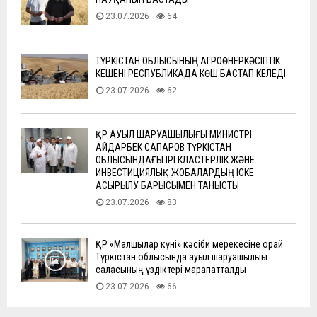
23.07.2026
64
ТҮРКІСТАН ОБЛЫСЫНЫҢ АГРОӨНЕРКӘСІПТІК
КЕШЕНІ РЕСПУБЛИКАДА КӨШ БАСТАП КЕЛЕДІ
23.07.2026
62
ҚР АУЫЛ ШАРУАШЫЛЫҒЫ МИНИСТРІ
АЙДАРБЕК САПАРОВ ТҮРКІСТАН
ОБЛЫСЫНДАҒЫ ІРІ КЛАСТЕРЛІК ЖӘНЕ
ИНВЕСТИЦИЯЛЫҚ ЖОБАЛАРДЫҢ ІСКЕ
АСЫРЫЛУ БАРЫСЫМЕН ТАНЫСТЫ
23.07.2026
83
ҚР «Малшылар күні» кәсіби мерекесіне орай
Түркістан облысында ауыл шаруашылығы
саласының үздіктері марапатталды
23.07.2026
66