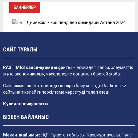
БАННЕРЛЕР
САЙТ ТУРАЛЫ
RASTIMES саяси-қоғамдық сайты
– еліміздегі саяси, әлеуметтік
және экономикалық мәселелерге арналған бірегей жоба.
Сайт әкімшілігі материалды көшіріп басу кезінде
Rastimes.kz
сайтына тікелей гиперсілтеме көрсетуді талап етеді.
Құпиялылық саясаты
БІЗБЕН БАЙЛАНЫС
Мекен-жайымыз:
ҚР, Түркістан облысы, Қазығұрт ауылы, Төле