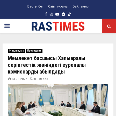
Басты бет
Сайт туралы
Байланыс
Facebook
Instagram
Youtube
Telegram
PRIMARY
MENU
Жаңалықтар
Президент
Мемлекет басшысы Халықаралық
серіктестік жөніндегі еуропалық
комиссарды қабылдады
13.03.2025
0
653