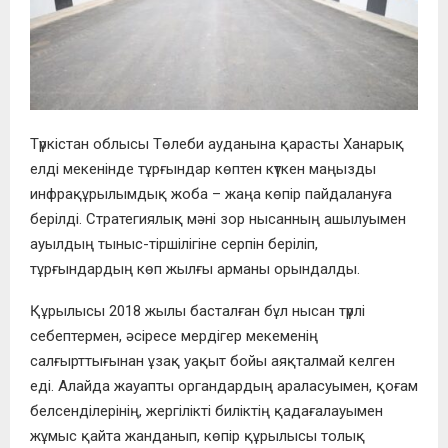
Түркістан облысы Төлеби ауданына қарасты Ханарық
елді мекенінде тұрғындар көптен күткен маңызды
инфрақұрылымдық жоба – жаңа көпір пайдалануға
берілді. Стратегиялық мәні зор нысанның ашылуымен
ауылдың тыныс-тіршілігіне серпін беріліп,
тұрғындардың көп жылғы арманы орындалды.
Құрылысы 2018 жылы басталған бұл нысан түрлі
себептермен, әсіресе мердігер мекеменің
салғырттығынан ұзақ уақыт бойы аяқталмай келген
еді. Алайда жауапты органдардың араласуымен, қоғам
белсенділерінің, жергілікті биліктің қадағалауымен
жұмыс қайта жанданып, көпір құрылысы толық