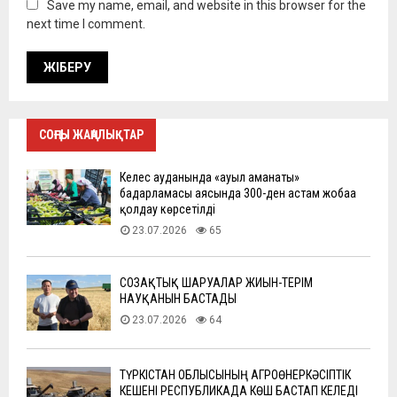
Save my name, email, and website in this browser for the
next time I comment.
СОҢҒЫ ЖАҢАЛЫҚТАР
Келес ауданында «ауыл аманаты»
бағдарламасы аясында 300-ден астам жобаға
қолдау көрсетілді
23.07.2026
65
СОЗАҚТЫҚ ШАРУАЛАР ЖИЫН-ТЕРІМ
НАУҚАНЫН БАСТАДЫ
23.07.2026
64
ТҮРКІСТАН ОБЛЫСЫНЫҢ АГРОӨНЕРКӘСІПТІК
КЕШЕНІ РЕСПУБЛИКАДА КӨШ БАСТАП КЕЛЕДІ