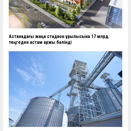
Астанадағы жаңа стадион құрылысына 17 млрд.
теңгеден астам қаржы бөлінді