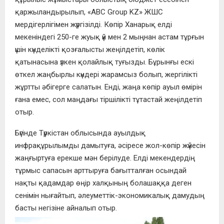
қаржыландырылып, «АВС Group KZ» ЖШС
мердігерлігімен жүргізілді. Көпір Ханарық елді
мекеніндегі 250-ге жуық үй мен 2 мыңнан астам тұрғын
үшін күнделікті қозғалысты жеңілдетіп, көлік
қатынасына үлкен қолайлық туғызды. Бұрынғы ескі
өткел жаңбырлы күндері жарамсыз болып, жергілікті
жұртты әбігерге салатын. Енді, жаңа көпір ауыл өмірін
ғана емес, сол маңдағы тіршілікті тұтастай жеңілдетіп
отыр.
Бүгінде Түркістан облысында ауылдық
инфрақұрылымды дамытуға, әсіресе жол-көпір жүйесін
жаңғыртуға ерекше мән берілуде. Елді мекендердің
тұрмыс сапасын арттыруға бағытталған осындай
нақты қадамдар өңір халқының болашаққа деген
сенімін нығайтып, әлеуметтік-экономикалық дамудың
басты негізіне айналып отыр.