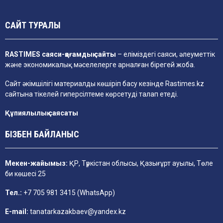
САЙТ ТУРАЛЫ
RASTIMES саяси-қоғамдық сайты
– еліміздегі саяси, әлеуметтік
және экономикалық мәселелерге арналған бірегей жоба.
Сайт әкімшілігі материалды көшіріп басу кезінде
Rastimes.kz
сайтына тікелей гиперсілтеме көрсетуді талап етеді.
Құпиялылық саясаты
БІЗБЕН БАЙЛАНЫС
Мекен-жайымыз:
ҚР, Түркістан облысы, Қазығұрт ауылы, Төле
би көшесі 25
Тел.:
+7 705 981 3415 (WhatsApp)
E-mail:
tanatarkazakbaev@yandex.kz