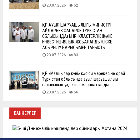
23.07.2026
62
ҚР АУЫЛ ШАРУАШЫЛЫҒЫ МИНИСТРІ
АЙДАРБЕК САПАРОВ ТҮРКІСТАН
ОБЛЫСЫНДАҒЫ ІРІ КЛАСТЕРЛІК ЖӘНЕ
ИНВЕСТИЦИЯЛЫҚ ЖОБАЛАРДЫҢ ІСКЕ
АСЫРЫЛУ БАРЫСЫМЕН ТАНЫСТЫ
23.07.2026
83
ҚР «Малшылар күні» кәсіби мерекесіне орай
Түркістан облысында ауыл шаруашылығы
саласының үздіктері марапатталды
23.07.2026
66
БАННЕРЛЕР