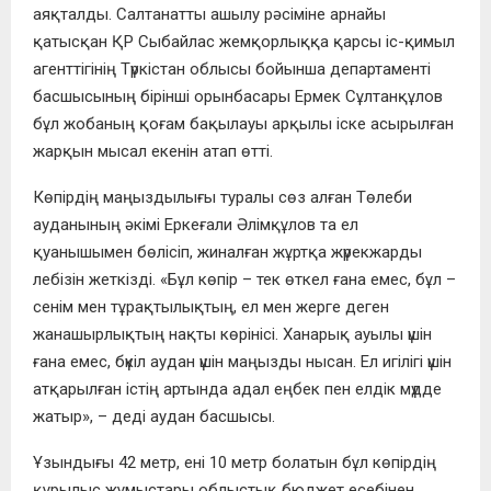
аяқталды. Салтанатты ашылу рәсіміне арнайы
қатысқан ҚР Сыбайлас жемқорлыққа қарсы іс-қимыл
агенттігінің Түркістан облысы бойынша департаменті
басшысының бірінші орынбасары Ермек Сұлтанқұлов
бұл жобаның қоғам бақылауы арқылы іске асырылған
жарқын мысал екенін атап өтті.
Көпірдің маңыздылығы туралы сөз алған Төлеби
ауданының әкімі Еркеғали Әлімқұлов та ел
қуанышымен бөлісіп, жиналған жұртқа жүрекжарды
лебізін жеткізді. «Бұл көпір – тек өткел ғана емес, бұл –
сенім мен тұрақтылықтың, ел мен жерге деген
жанашырлықтың нақты көрінісі. Ханарық ауылы үшін
ғана емес, бүкіл аудан үшін маңызды нысан. Ел игілігі үшін
атқарылған істің артында адал еңбек пен елдік мүдде
жатыр», – деді аудан басшысы.
Ұзындығы 42 метр, ені 10 метр болатын бұл көпірдің
құрылыс жұмыстары облыстық бюджет есебінен