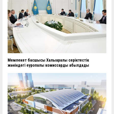
Мемлекет басшысы Халықаралық серіктестік
жөніндегі еуропалық комиссарды қабылдады