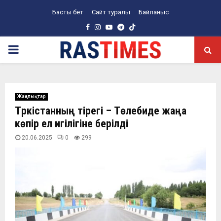
Басты бет
Сайт туралы
Байланыс
Facebook
Instagram
Youtube
Telegram
PRIMARY
MENU
Жаңалықтар
Түркістанның тірегі – Төлебиде жаңа
көпір ел игілігіне берілді
20.06.2025
0
299