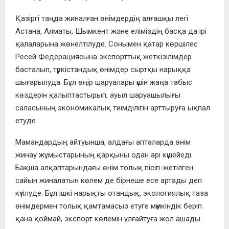
Қазіргі таңда жиналған өнімдердің алғашқы легі
Астана, Алматы, Шымкент және еліміздің басқа да ірі
қалаларына жөнелтілуде. Сонымен қатар көршілес
Ресей Федерациясына экспорттық жеткізілімдер
басталып, түркістандық өнімдер сыртқы нарыққа
шығарылуда. Бұл өңір шаруалары үшін жаңа табыс
көздерін қалыптастырып, ауыл шаруашылығы
саласының экономикалық тиімділігін арттыруға ықпал
етуде.
Мамандардың айтуынша, алдағы апталарда өнім
жинау жұмыстарының қарқыны одан әрі күшейеді.
Бақша алқаптарындағы өнім толық пісіп-жетілген
сайын жиналатын көлем де бірнеше есе артады деп
күтілуде. Бұл ішкі нарықты отандық, экологиялық таза
өнімдермен толық қамтамасыз етуге мүмкіндік беріп
қана қоймай, экспорт көлемін ұлғайтуға жол ашады.