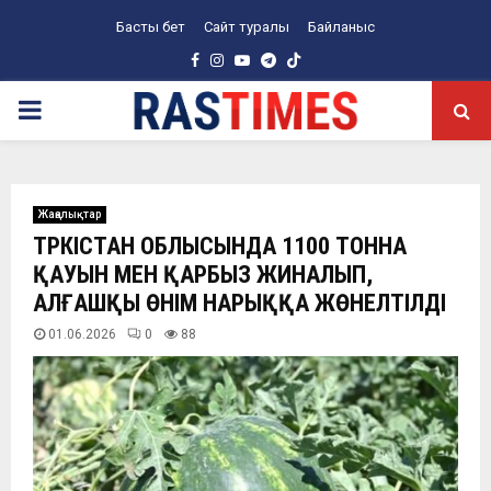
Басты бет
Сайт туралы
Байланыс
Facebook
Instagram
Youtube
Telegram
PRIMARY
MENU
Жаңалықтар
ТҮРКІСТАН ОБЛЫСЫНДА 1100 ТОННА
ҚАУЫН МЕН ҚАРБЫЗ ЖИНАЛЫП,
АЛҒАШҚЫ ӨНІМ НАРЫҚҚА ЖӨНЕЛТІЛДІ
01.06.2026
0
88