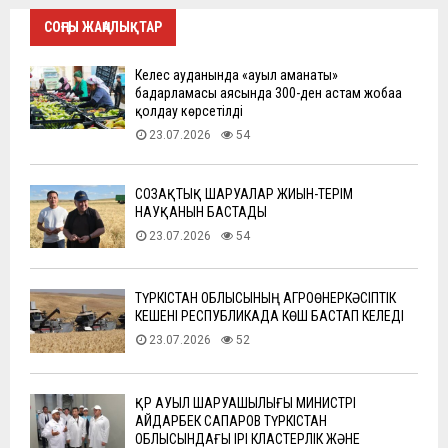
СОҢҒЫ ЖАҢАЛЫҚТАР
Келес ауданында «ауыл аманаты»
бағдарламасы аясында 300-ден астам жобаға
қолдау көрсетілді
23.07.2026
54
СОЗАҚТЫҚ ШАРУАЛАР ЖИЫН-ТЕРІМ
НАУҚАНЫН БАСТАДЫ
23.07.2026
54
ТҮРКІСТАН ОБЛЫСЫНЫҢ АГРОӨНЕРКӘСІПТІК
КЕШЕНІ РЕСПУБЛИКАДА КӨШ БАСТАП КЕЛЕДІ
23.07.2026
52
ҚР АУЫЛ ШАРУАШЫЛЫҒЫ МИНИСТРІ
АЙДАРБЕК САПАРОВ ТҮРКІСТАН
ОБЛЫСЫНДАҒЫ ІРІ КЛАСТЕРЛІК ЖӘНЕ