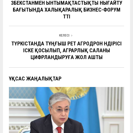
b
s
gr
h
dI
р
ӨЗБЕКСТАНМЕН ЫНТЫМАҚТАСТЫҚТЫ НЫҒАЙТУ
o
A
a
at
n
а
БАҒЫТЫНДА ХАЛЫҚАРАЛЫҚ БИЗНЕС-ФОРУМ
o
p
m
ӨТТІ
в
k
p
и
ть
КЕЛЕСІ
ТҮРКІСТАНДА ТҰҢҒЫШ РЕТ АГРОДРОН ӨНДІРІСІ
ІСКЕ ҚОСЫЛЫП, АГРАРЛЫҚ САЛАНЫ
ЦИФРЛАНДЫРУҒА ЖОЛ АШТЫ
ҰҚСАС ЖАҢАЛЫҚТАР