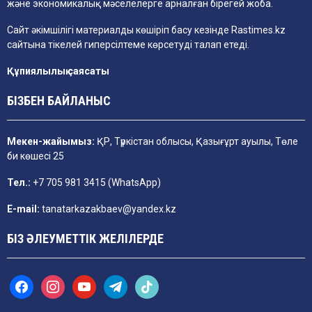
және экономикалық мәселелерге арналған бірегей жоба.
Сайт әкімшілігі материалды көшіріп басу кезінде
Rastimes.kz
сайтына тікелей гиперсілтеме көрсетуді талап етеді.
Құпиялылық саясаты
БІЗБЕН БАЙЛАНЫС
Мекен-жайымыз:
ҚР, Түркістан облысы, Қазығұрт ауылы, Төле
би көшесі 25
Тел.:
+7 705 981 3415 (WhatsApp)
E-mail:
tanatarkazakbaev@yandex.kz
БІЗ ӘЛЕУМЕТТІК ЖЕЛІЛЕРДЕ
f
i
y
t
t
a
n
o
e
i
c
s
u
l
k