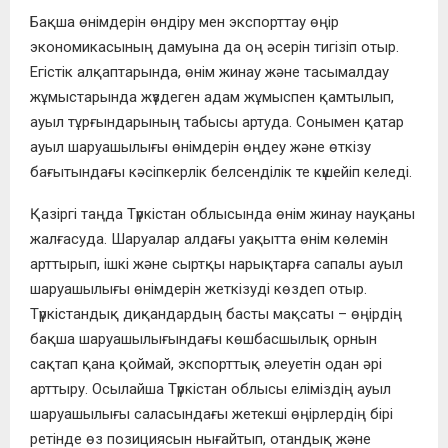
Бақша өнімдерін өндіру мен экспорттау өңір
экономикасының дамуына да оң әсерін тигізіп отыр.
Егістік алқаптарында, өнім жинау және тасымалдау
жұмыстарында жүздеген адам жұмыспен қамтылып,
ауыл тұрғындарының табысы артуда. Сонымен қатар
ауыл шаруашылығы өнімдерін өңдеу және өткізу
бағытындағы кәсіпкерлік белсенділік те күшейіп келеді.
Қазіргі таңда Түркістан облысында өнім жинау науқаны
жалғасуда. Шаруалар алдағы уақытта өнім көлемін
арттырып, ішкі және сыртқы нарықтарға сапалы ауыл
шаруашылығы өнімдерін жеткізуді көздеп отыр.
Түркістандық диқандардың басты мақсаты – өңірдің
бақша шаруашылығындағы көшбасшылық орнын
сақтап қана қоймай, экспорттық әлеуетін одан әрі
арттыру. Осылайша Түркістан облысы еліміздің ауыл
шаруашылығы саласындағы жетекші өңірлердің бірі
ретінде өз позициясын нығайтып, отандық және