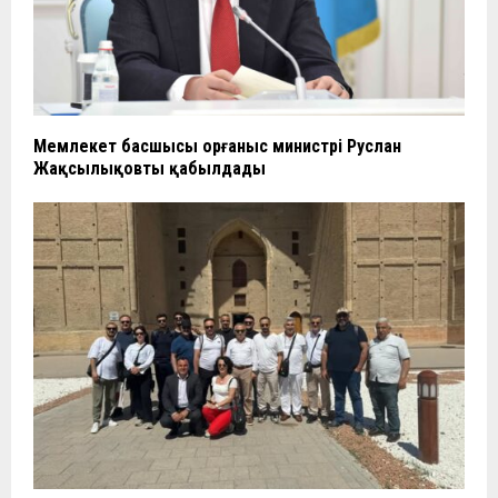
Мемлекет басшысы Қорғаныс министрі Руслан
Жақсылықовты қабылдады