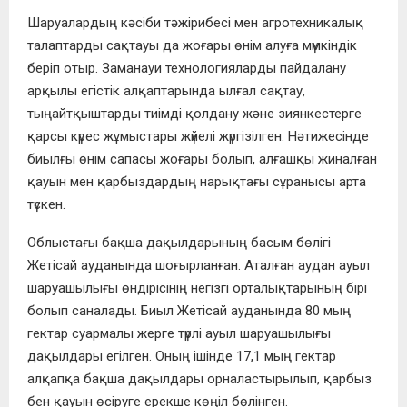
Шаруалардың кәсіби тәжірибесі мен агротехникалық
талаптарды сақтауы да жоғары өнім алуға мүмкіндік
беріп отыр. Заманауи технологияларды пайдалану
арқылы егістік алқаптарында ылғал сақтау,
тыңайтқыштарды тиімді қолдану және зиянкестерге
қарсы күрес жұмыстары жүйелі жүргізілген. Нәтижесінде
биылғы өнім сапасы жоғары болып, алғашқы жиналған
қауын мен қарбыздардың нарықтағы сұранысы арта
түскен.
Облыстағы бақша дақылдарының басым бөлігі
Жетісай ауданында шоғырланған. Аталған аудан ауыл
шаруашылығы өндірісінің негізгі орталықтарының бірі
болып саналады. Биыл Жетісай ауданында 80 мың
гектар суармалы жерге түрлі ауыл шаруашылығы
дақылдары егілген. Оның ішінде 17,1 мың гектар
алқапқа бақша дақылдары орналастырылып, қарбыз
бен қауын өсіруге ерекше көңіл бөлінген.