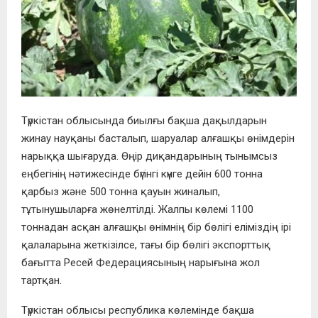
Түркістан облысында биылғы бақша дақылдарын
жинау науқаны басталып, шаруалар алғашқы өнімдерін
нарыққа шығаруда. Өңір диқандарының тынымсыз
еңбегінің нәтижесінде бүгінгі күнге дейін 600 тонна
қарбыз және 500 тонна қауын жиналып,
тұтынушыларға жөнелтілді. Жалпы көлемі 1100
тоннадан асқан алғашқы өнімнің бір бөлігі еліміздің ірі
қалаларына жеткізілсе, тағы бір бөлігі экспорттық
бағытта Ресей Федерациясының нарығына жол
тартқан.
Түркістан облысы республика көлемінде бақша