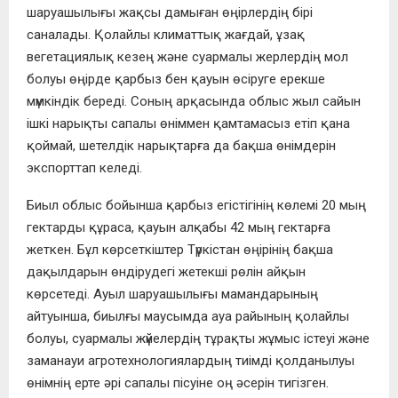
шаруашылығы жақсы дамыған өңірлердің бірі
саналады. Қолайлы климаттық жағдай, ұзақ
вегетациялық кезең және суармалы жерлердің мол
болуы өңірде қарбыз бен қауын өсіруге ерекше
мүмкіндік береді. Соның арқасында облыс жыл сайын
ішкі нарықты сапалы өніммен қамтамасыз етіп қана
қоймай, шетелдік нарықтарға да бақша өнімдерін
экспорттап келеді.
Биыл облыс бойынша қарбыз егістігінің көлемі 20 мың
гектарды құраса, қауын алқабы 42 мың гектарға
жеткен. Бұл көрсеткіштер Түркістан өңірінің бақша
дақылдарын өндірудегі жетекші рөлін айқын
көрсетеді. Ауыл шаруашылығы мамандарының
айтуынша, биылғы маусымда ауа райының қолайлы
болуы, суармалы жүйелердің тұрақты жұмыс істеуі және
заманауи агротехнологиялардың тиімді қолданылуы
өнімнің ерте әрі сапалы пісуіне оң әсерін тигізген.