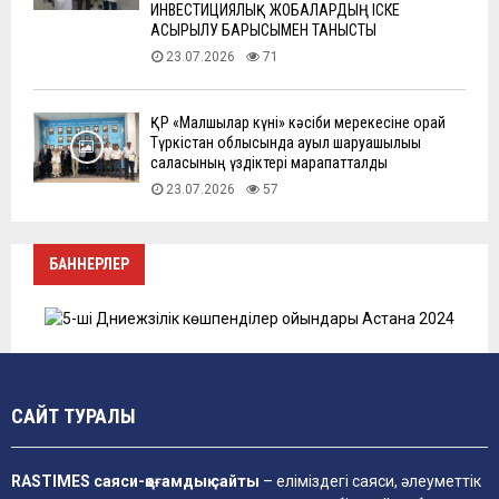
ИНВЕСТИЦИЯЛЫҚ ЖОБАЛАРДЫҢ ІСКЕ
АСЫРЫЛУ БАРЫСЫМЕН ТАНЫСТЫ
23.07.2026
71
ҚР «Малшылар күні» кәсіби мерекесіне орай
Түркістан облысында ауыл шаруашылығы
саласының үздіктері марапатталды
23.07.2026
57
БАННЕРЛЕР
САЙТ ТУРАЛЫ
RASTIMES саяси-қоғамдық сайты
– еліміздегі саяси, әлеуметтік