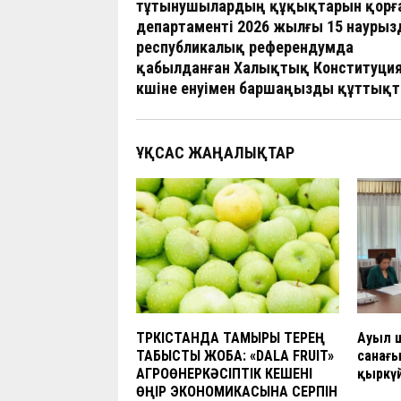
o
A
a
at
n
тұтынушылардың құқықтарын қорғ
департаменті 2026 жылғы 15 наурыз
o
p
m
республикалық референдумда
k
p
қабылданған Халықтық Конституци
күшіне енуімен баршаңызды құттық
ҰҚСАС ЖАҢАЛЫҚТАР
ТҮРКІСТАНДА ТАМЫРЫ ТЕРЕҢ
Ауыл 
ТАБЫСТЫ ЖОБА: «DALA FRUIT»
санағы
АГРОӨНЕРКӘСІПТІК КЕШЕНІ
қыркү
ӨҢІР ЭКОНОМИКАСЫНА СЕРПІН