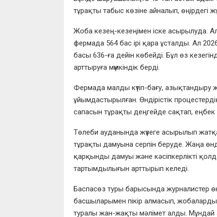
тұрақты табыс көзіне айналып, өңірдегі ж
Жоба кезең-кезеңімен іске асырылуда. А
фермада 564 бас ірі қара ұсталды. Ал 202
басы 636-ға дейін көбейді. Бұл өз кезегін
арттыруға мүмкіндік берді.
Фермада малды күтіп-бағу, азықтандыру 
ұйымдастырылған. Өндірістік процестерді
сапасын тұрақты деңгейде сақтап, еңбек өн
Төлеби ауданында жүзеге асырылып жат
тұрақты дамуына серпін беруде. Жаңа ө
қарқынды дамуы және кәсіпкерлікті қол
тартымдылығын арттырып келеді.
Баспасөз туры барысында журналистер ө
басшыларымен пікір алмасып, жобаларды
туралы жан-жақты мәлімет алды. Мұндай 