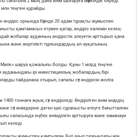
ы сағатына 2 мың дана өнім шығаруға мүмкіндік береді.
млн теңгені құрайды.
 өндіріс орнында бүгінде 20 адам тұрақты жұмыспен
анысты қамтамасыз етумен қатар, өндіріс көлемін кезең-
дай жобалар ауданның өндірістік әлеуетін арттырып қана
на және жергілікті тұрғындардың әл-ауқатының
 Милк» шаруа қожалығы болды. Құны 1 млрд теңгені
би ауданындағы ірі инвестициялық жобалардың бірі
ларды пайдалана отырып, сапалы сүт өндірісін жолға
1400 тоннаға жуық сүт өндіріледі. Өндірілген өнім өңірдің
және сүт өнімдеріне деген ішкі сұранысты өтеуге бағытталған.
ғы саласында еңбек өнімділігін арттыруға және заманауи
ып келеді.
тұрақты жұмыспен қамтылған. Бұл ауыл тұрғындары үшін