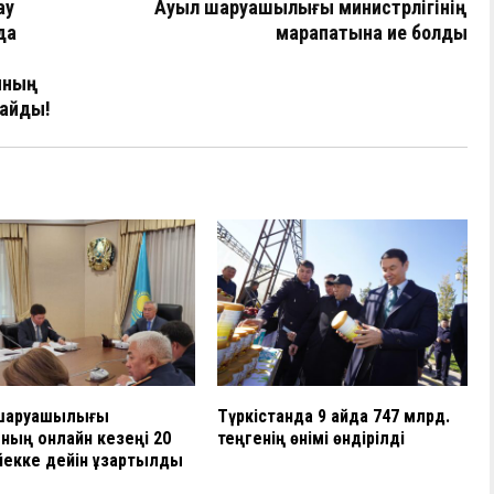
а
ау
Ауыл шаруашылығы министрлігінің
да
в
марапатына ие болды
и
яның
ть
тайды!
шаруашылығы
Түркістанда 9 айда 747 млрд.
ның онлайн кезеңі 20
теңгенің өнімі өндірілді
йекке дейін ұзартылды