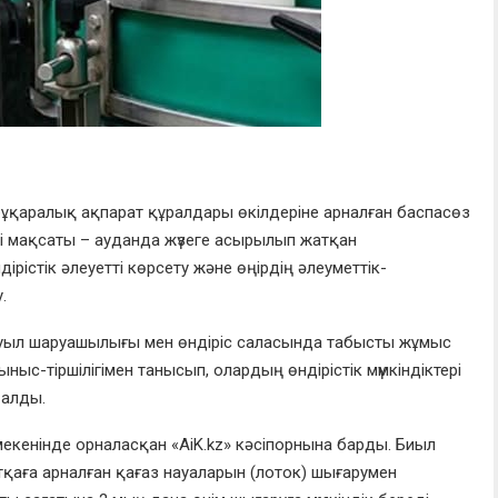
ұқаралық ақпарат құралдары өкілдеріне арналған баспасөз
і мақсаты – ауданда жүзеге асырылып жатқан
рістік әлеуетті көрсету және өңірдің әлеуметтік-
.
уыл шаруашылығы мен өндіріс саласында табысты жұмыс
ныс-тіршілігімен танысып, олардың өндірістік мүмкіндіктері
 алды.
екенінде орналасқан «AiK.kz» кәсіпорнына барды. Биыл
тқаға арналған қағаз науаларын (лоток) шығарумен