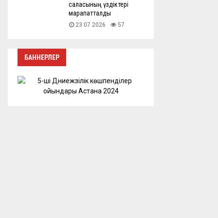
саласының үздіктері
марапатталды
23.07.2026
57
БАННЕРЛЕР