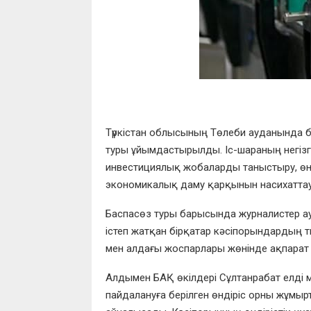
Түркістан облысының Төлеби ауданында б
туры ұйымдастырылды. Іс-шараның негізг
инвестициялық жобаларды таныстыру, өнді
экономикалық даму қарқынын насихаттау
Баспасөз туры барысында журналистер а
істеп жатқан бірқатар кәсіпорындардың ты
мен алдағы жоспарлары жөнінде ақпарат
Алдымен БАҚ өкілдері Сұлтанрабат елді м
пайдалануға берілген өндіріс орны жұмыр