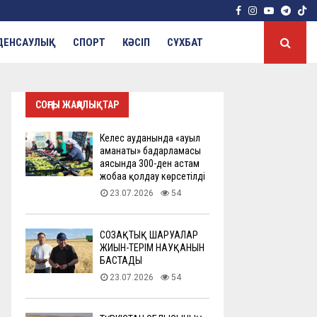
Facebook
Instagram
Youtube
Tele
ДЕНСАУЛЫҚ
СПОРТ
КӘСІП
СҰХБАТ
СОҢҒЫ ЖАҢАЛЫҚТАР
Келес ауданында «ауыл
аманаты» бағдарламасы
аясында 300-ден астам
жобаға қолдау көрсетілді
23.07.2026
54
СОЗАҚТЫҚ ШАРУАЛАР
ЖИЫН-ТЕРІМ НАУҚАНЫН
БАСТАДЫ
23.07.2026
54