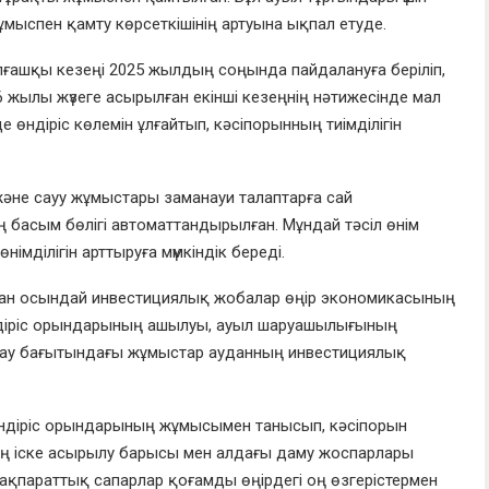
ұмыспен қамту көрсеткішінің артуына ықпал етуде.
лғашқы кезеңі 2025 жылдың соңында пайдалануға беріліп,
6 жылы жүзеге асырылған екінші кезеңнің нәтижесінде мал
де өндіріс көлемін ұлғайтып, кәсіпорынның тиімділігін
және сауу жұмыстары заманауи талаптарға сай
ң басым бөлігі автоматтандырылған. Мұндай тәсіл өнім
імділігін арттыруға мүмкіндік береді.
қан осындай инвестициялық жобалар өңір экономикасының
ндіріс орындарының ашылуы, ауыл шаруашылығының
дау бағытындағы жұмыстар ауданның инвестициялық
ндіріс орындарының жұмысымен танысып, кәсіпорын
ң іске асырылу барысы мен алдағы даму жоспарлары
ақпараттық сапарлар қоғамды өңірдегі оң өзгерістермен