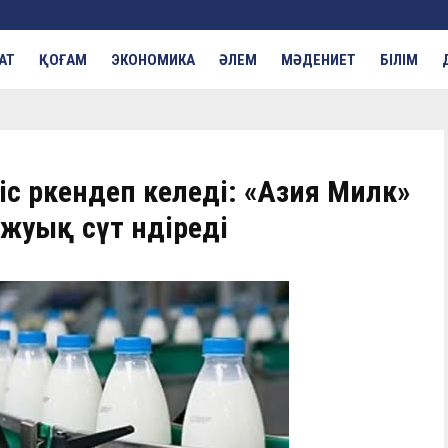
АТ
ҚОҒАМ
ЭКОНОМИКА
ӘЛЕМ
МӘДЕНИЕТ
БІЛІМ
іс өркендеп келеді: «Азия Милк»
жуық сүт өндіреді