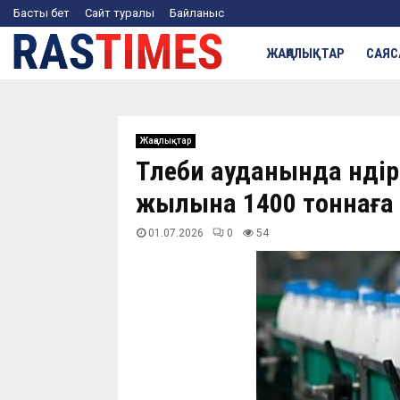
Басты бет
Сайт туралы
Байланыс
ЖАҢАЛЫҚТАР
САЯС
Жаңалықтар
Төлеби ауданында өндір
жылына 1400 тоннаға 
01.07.2026
0
54