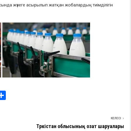
сында жүзеге асырылып жатқан жобалардың тиімділігін
i
О
т
e
п
КЕЛЕСІ
I
р
Түркістан облысының озат шаруалары