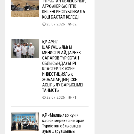
ТҮРКІСТАН ОБЛЫСЫНЫҢ
АГРОӨНЕРКӘСІПТІК
КЕШЕНІ РЕСПУБЛИКАДА
КӨШ БАСТАП КЕЛЕДІ
23.07.2026
52
ҚР АУЫЛ
ШАРУАШЫЛЫҒЫ
МИНИСТРІ АЙДАРБЕК
САПАРОВ ТҮРКІСТАН
ОБЛЫСЫНДАҒЫ ІРІ
КЛАСТЕРЛІК ЖӘНЕ
ИНВЕСТИЦИЯЛЫҚ
ЖОБАЛАРДЫҢ ІСКЕ
АСЫРЫЛУ БАРЫСЫМЕН
ТАНЫСТЫ
23.07.2026
71
ҚР «Малшылар күні»
кәсіби мерекесіне орай
Түркістан облысында
ауыл шаруашылығы