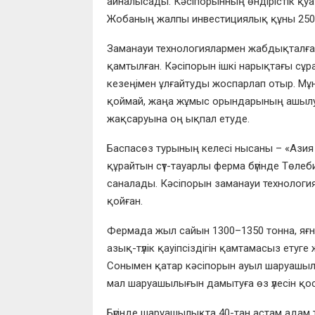
айналысады. Кәсіпорынның өндірістік қуат
Жобаның жалпы инвестициялық құны 250 
Заманауи технологиялармен жабдықталған
қамтылған. Кәсіпорын ішкі нарықтағы сұр
кезеңімен ұлғайтуды жоспарлап отыр. Мұн
қоймай, жаңа жұмыс орындарының ашылуы
жақсаруына оң ықпал етуде.
Баспасөз турының келесі нысаны – «Азия
құрайтын сүт-тауарлы ферма бүгінде Төле
саналады. Кәсіпорын заманауи технология
қойған.
Фермада жыл сайын 1300–1350 тонна, яғни 
азық-түлік қауіпсіздігін қамтамасыз етуге 
Сонымен қатар кәсіпорын ауыл шаруашылы
мал шаруашылығын дамытуға өз үлесін қос
Бүгінде шаруашылықта 40-тан астам адам 