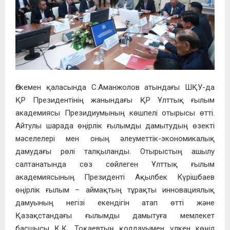
Өскемен қаласында С.Аманжолов атындағы ШҚУ-да
ҚР Президентінің жанындағы ҚР Ұлттық ғылым
академиясы Президиумының көшпелі отырысы өтті.
Айтулы шарада өңірлік ғылымды дамытудың өзекті
мәселелері мен оның әлеуметтік-экономикалық
дамудағы рөлі талқыланды. Отырыстың ашылу
салтанатында сөз сөйлеген Ұлттық ғылым
академиясының Президенті Ақылбек Күрішбаев
өңірлік ғылым – аймақтың тұрақты инновациялық
дамуының негізі екендігін атап өтті және
Қазақстандағы ғылымды дамытуға мемлекет
басшысы Қ.Қ. Тоқаевтың қолдауымен үлкен көңіл