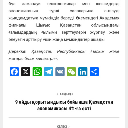
бұл заманауи технологиялар мен шешімдерді
экономиканың түрлі салаларына енгізуді
жылдамдатуға мүмкіндік береді. Өскемендегі Академия
филиалы Шығыс Қазақстан облысындағы
ғалымдардың ғылыми зерттеулерін жүргізу және
әлеуетін арттыру үшін жаңа мүмкіндіктер ашады.
Дереккөз: Қазақстан Республикасы Ғылым және
жоғары білім министрлігі
F
X
W
T
V
W
Li
О
a
h
el
K
e
n
т
ce
at
e
C
ke
п
АЛДЫҢҒЫ
b
s
gr
h
dI
р
9 айдың қорытындысы бойынша Қазақстан
o
A
a
at
n
а
экономикасы 4%-ға өсті
o
p
m
в
k
p
и
КЕЛЕСІ