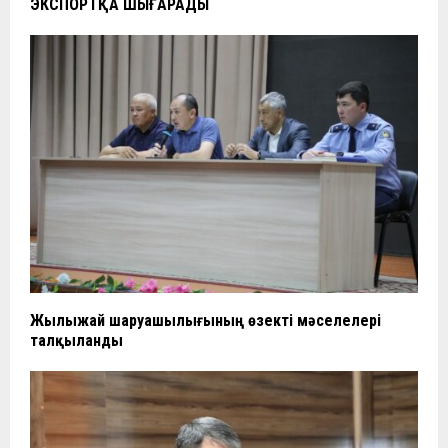
ЭКСПОРТҚА ШЫҒАРАДЫ
Жылыжай шаруашылығының өзекті мәселелері
талқыланды