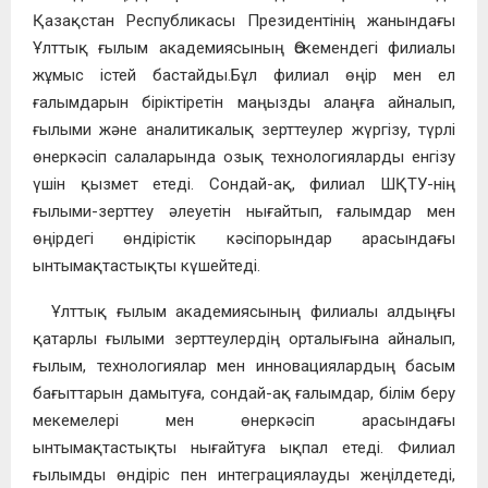
Қазақстан Республикасы Президентінің жанындағы
Ұлттық ғылым академиясының Өскемендегі филиалы
жұмыс істей бастайды.Бұл филиал өңір мен ел
ғалымдарын біріктіретін маңызды алаңға айналып,
ғылыми және аналитикалық зерттеулер жүргізу, түрлі
өнеркәсіп салаларында озық технологияларды енгізу
үшін қызмет етеді. Сондай-ақ, филиал ШҚТУ-нің
ғылыми-зерттеу әлеуетін нығайтып, ғалымдар мен
өңірдегі өндірістік кәсіпорындар арасындағы
ынтымақтастықты күшейтеді.
Ұлттық ғылым академиясының филиалы алдыңғы
қатарлы ғылыми зерттеулердің орталығына айналып,
ғылым, технологиялар мен инновациялардың басым
бағыттарын дамытуға, сондай-ақ ғалымдар, білім беру
мекемелері мен өнеркәсіп арасындағы
ынтымақтастықты нығайтуға ықпал етеді. Филиал
ғылымды өндіріс пен интеграциялауды жеңілдетеді,