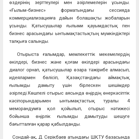
өздерінің зерттеулері мен әзірлемелерін ұсынды.
«Ғылым-бизнес» форматындағы сессияда
коммерциализацияға дайын болашақты жобаларын
ұсынды. Қатысушылар ғылыми қауымдастық пен
бизнес арасындағы ынтымақтастықтың мүмкіндіктері
талқыға салынды.
Отырыста ғалымдар, мемлекеттік мекемелердің
өкілдері, бизнес және қоғам өкілдері арасындағы
диалог орнап, қатысушылар өзара тәжірибе алмасып,
идеялармен бөлісіп, Қазақстандағы аймақтық
ғылымды дамыту үшін бірлескен шешімдер
әзірледі.Көшпелі отырыс аясында өңірдің өнеркәсіптік
кәсіпорындарымен ынтымақтастық туралы 4
меморандумға қол қойылып, отырыс нәтижесі
бойынша өңірлік ғылымды дамытуды шешуге
бағытталған қарар қабылданды.
Сондай-ақ, Д. Серікбаев атындағы ШҚТУ базасында