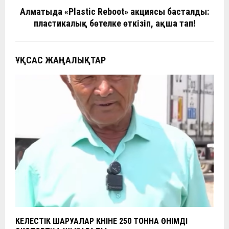
ть
Алматыда «Plastic Reboot» акциясы басталды:
пластикалық бөтелке өткізіп, ақша тап!
ҰҚСАС ЖАҢАЛЫҚТАР
КЕЛЕСТІК ШАРУАЛАР КҮНІНЕ 250 ТОННА ӨНІМДІ