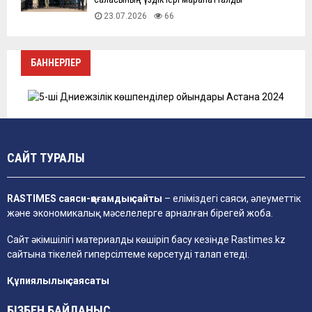
23.07.2026
66
БАННЕРЛЕР
САЙТ ТУРАЛЫ
RASTIMES саяси-қоғамдық сайты
– еліміздегі саяси, әлеуметтік
және экономикалық мәселелерге арналған бірегей жоба.
Сайт әкімшілігі материалды көшіріп басу кезінде
Rastimes.kz
сайтына тікелей гиперсілтеме көрсетуді талап етеді.
Құпиялылық саясаты
БІЗБЕН БАЙЛАНЫС