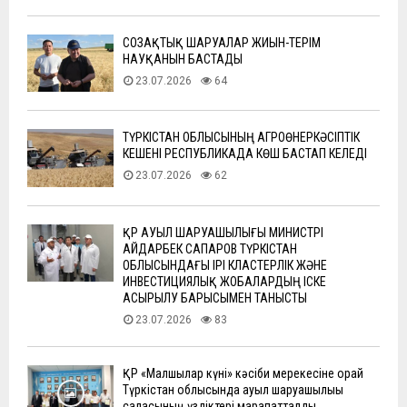
СОЗАҚТЫҚ ШАРУАЛАР ЖИЫН-ТЕРІМ
НАУҚАНЫН БАСТАДЫ
23.07.2026
64
ТҮРКІСТАН ОБЛЫСЫНЫҢ АГРОӨНЕРКӘСІПТІК
КЕШЕНІ РЕСПУБЛИКАДА КӨШ БАСТАП КЕЛЕДІ
23.07.2026
62
ҚР АУЫЛ ШАРУАШЫЛЫҒЫ МИНИСТРІ
АЙДАРБЕК САПАРОВ ТҮРКІСТАН
ОБЛЫСЫНДАҒЫ ІРІ КЛАСТЕРЛІК ЖӘНЕ
ИНВЕСТИЦИЯЛЫҚ ЖОБАЛАРДЫҢ ІСКЕ
АСЫРЫЛУ БАРЫСЫМЕН ТАНЫСТЫ
23.07.2026
83
ҚР «Малшылар күні» кәсіби мерекесіне орай
Түркістан облысында ауыл шаруашылығы
саласының үздіктері марапатталды