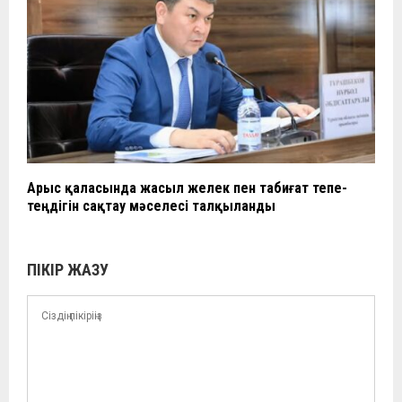
Арыс қаласында жасыл желек пен табиғат тепе-
теңдігін сақтау мәселесі талқыланды
ПІКІР ЖАЗУ