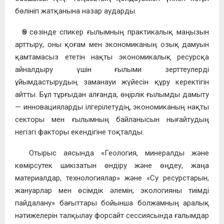
бөлініп жатқанына назар аударды.
Өз сөзінде спикер ғылымның практикалық маңызын
арттыру, оны қоғам мен экономиканың озық дамуын
қамтамасыз ететін нақты экономикалық ресурсқа
айналдыру үшін ғылыми зерттеулерді
ұйымдастырудың заманауи жүйесін құру керектігін
айтты. Бұл тұрғыдан алғанда, өңірлік ғылымды дамыту
— инновацияларды ілгерілетудің, экономиканың нақты
секторы мен ғылымның байланысын нығайтудың
негізгі факторы екендігіне тоқталды.
Отырыс аясында «Геология, минералды және
көмірсутек шикізатын өндіру және өңдеу, жаңа
материалдар, технологиялар» және «Су ресурстарын,
жануарлар мен өсімдік әлемін, экологияны тиімді
пайдалану» бағыттары бойынша болжамның аралық
нәтижелерін талқылау форсайт сессиясында ғалымдар