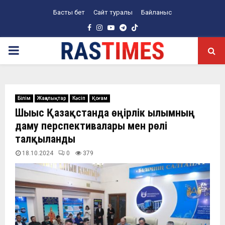
Басты бет
Сайт туралы
Байланыс
Facebook
Instagram
Youtube
Telegram
PRIMARY
MENU
Білім
Жаңалықтар
Кәсіп
Қоғам
Шығыс Қазақстанда өңірлік ғылымның
даму перспективалары мен рөлі
талқыланды
18.10.2024
0
379