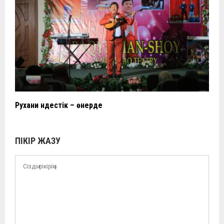
Рухани үндестік – өнерде
ПІКІР ЖАЗУ