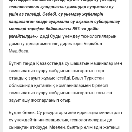
технологиясын қолданатын дихандар суармалы су
үшін аз төлейді. Себебі, су үнемдеу жүйелерін
пайдаланған кезде суармалы су ақысын субсидиялау
мөлшері тарифке байланысты 85%-ға дейін
ұлғайтылды»
,- деді Суды үнемдеу технологияларын
дамыту департаментінің директоры Берікбол
Мәндібаев.
Бүгінгі таңда Қазақстанда су шашатын машиналар мен
тамшылатып суару жабдығын шығаратын төрт
отандық зауыт жұмыс істейді. Биыл Түркістан
облысында қытайлық компаниялармен бірлесіп
тамшылатып суару жабдығын шығаратын тағы екі
зауыт ашу жоспарланып отыр.
Бұдан бөлек, Су ресурстары және ирригация министрлігі
су үнемдейтін инновациялық технологияларды да
сынақтан өткізуде. Мәселен, былтыр еліміздің жетекші