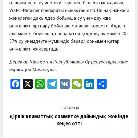
ғылыми-зерттеу институттарымен бірлесіп мажарлық
Water-Retainer препараты сынақтан өтті. Сынақ нәтижесі
жекелеген дақылдар бойынша су үнемдеу және
өнімділікті арттыру бойынша оң әсерін көрсетті. Алдын
ала мәлімет бойынша, препаратты қолдану шамамен 20-
37% су үнемдеуге мүмкіндік береді, сонымен қатар
өнімділікті жақсартады.
Дереккөз: Қазақстан Республикасы Су ресурстары және
ирригация Министрлігі
F
X
W
T
V
W
Li
О
a
h
el
K
e
n
т
ce
at
e
C
ke
п
АЛДЫҢҒЫ
b
s
gr
h
dI
р
Өңірлік климаттық саммитке дайындық жөнінде
o
A
a
at
n
а
кеңес өтті
o
p
m
в