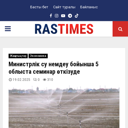
Басты бет
Сайт туралы
Байланыс
Facebook
Instagram
Youtube
Telegram
PRIMARY
MENU
Жаңалықтар
Экономика
Министрлік су үнемдеу бойынша 5
облыста семинар өткізуде
19.02.2025
0
310