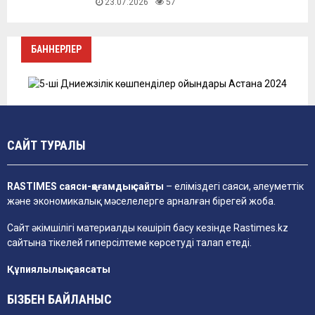
23.07.2026
57
БАННЕРЛЕР
САЙТ ТУРАЛЫ
RASTIMES саяси-қоғамдық сайты
– еліміздегі саяси, әлеуметтік
және экономикалық мәселелерге арналған бірегей жоба.
Сайт әкімшілігі материалды көшіріп басу кезінде
Rastimes.kz
сайтына тікелей гиперсілтеме көрсетуді талап етеді.
Құпиялылық саясаты
БІЗБЕН БАЙЛАНЫС