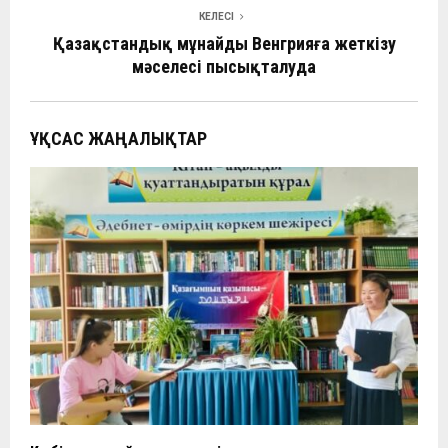
k
p
и
КЕЛЕСІ
ть
Қазақстандық мұнайды Венгрияға жеткізу
мәселесі пысықталуда
ҰҚСАС ЖАҢАЛЫҚТАР