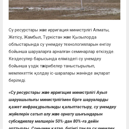
Су ресурстары және ирригация министрлігі Алматы,
Жетісу, Жамбыл, Түркістан және Қызылорда
облыстарында су үнемдеу технологияларын енгізу
бойынша шаруаларға арналған семинарлар өткізуде.
Кездесулер барысында еліміздегі су үнемдеу
бойынша үздік тәжірибелер таныстырылып,
мемлекеттік қолдау іс-шаралары жөнінде ақпарат
беріледі.
«Су ресурстары және ирригация министрлігі Ауыл
шаруашылығы министрлігімен бірге шаруаларды
қажет инфрақұрылымды қалыптастыру, су үнемдеу
жүйелерін сатып алу және орнату шығындарын
субсидиялау мөлшерін 50%-дан 80%-ға дейін
арттырды. Сонымен қатар, бүгінгі таңда су үнемдеу