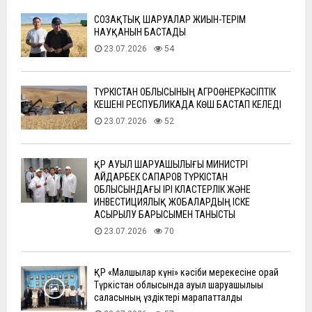
СОЗАҚТЫҚ ШАРУАЛАР ЖИЫН-ТЕРІМ
НАУҚАНЫН БАСТАДЫ
23.07.2026
54
ТҮРКІСТАН ОБЛЫСЫНЫҢ АГРОӨНЕРКӘСІПТІК
КЕШЕНІ РЕСПУБЛИКАДА КӨШ БАСТАП КЕЛЕДІ
23.07.2026
52
ҚР АУЫЛ ШАРУАШЫЛЫҒЫ МИНИСТРІ
АЙДАРБЕК САПАРОВ ТҮРКІСТАН
ОБЛЫСЫНДАҒЫ ІРІ КЛАСТЕРЛІК ЖӘНЕ
ИНВЕСТИЦИЯЛЫҚ ЖОБАЛАРДЫҢ ІСКЕ
АСЫРЫЛУ БАРЫСЫМЕН ТАНЫСТЫ
23.07.2026
70
ҚР «Малшылар күні» кәсіби мерекесіне орай
Түркістан облысында ауыл шаруашылығы
саласының үздіктері марапатталды