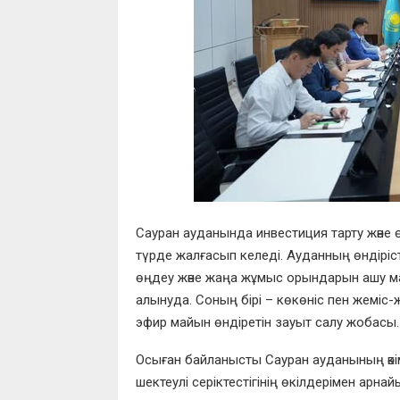
Сауран ауданында инвестиция тарту және 
түрде жалғасып келеді. Ауданның өндіріст
өңдеу және жаңа жұмыс орындарын ашу м
алынуда. Соның бірі – көкөніс пен жеміс
эфир майын өндіретін зауыт салу жобасы.
Осыған байланысты Сауран ауданының әкі
шектеулі серіктестігінің өкілдерімен арн