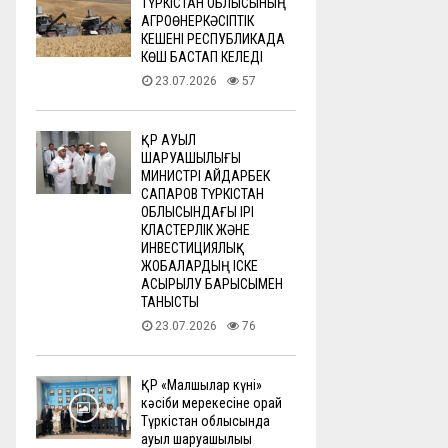
ТҮРКІСТАН ОБЛЫСЫНЫҢ
АГРОӨНЕРКӘСІПТІК
КЕШЕНІ РЕСПУБЛИКАДА
КӨШ БАСТАП КЕЛЕДІ
23.07.2026
57
ҚР АУЫЛ
ШАРУАШЫЛЫҒЫ
МИНИСТРІ АЙДАРБЕК
САПАРОВ ТҮРКІСТАН
ОБЛЫСЫНДАҒЫ ІРІ
КЛАСТЕРЛІК ЖӘНЕ
ИНВЕСТИЦИЯЛЫҚ
ЖОБАЛАРДЫҢ ІСКЕ
АСЫРЫЛУ БАРЫСЫМЕН
ТАНЫСТЫ
23.07.2026
76
ҚР «Малшылар күні»
кәсіби мерекесіне орай
Түркістан облысында
ауыл шаруашылығы