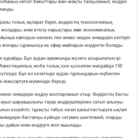
обаның негізгі бағыттары жан-жақты талқыланып, өндіріс
аланды.
алы толық ақпарат беріп, өндірістің технологиялық
у жолдары, өнім өткізу нарықтары және экономикалық
йынша кәсіпорын көкөніс пен жеміс-жидек өнімдерін кептіріп
 жоғары сұранысқа ие эфир майларын өндіретін болады.
і құрайды. Бұл аудан аумағында жүзеге асырылатын ірі
. Инвестициялық жоба толық іске қосылған жағдайда 150
тілуде. Бұл өз кезегінде аудан тұрғындарын еңбекпен
н жақсартуға мүмкіндік береді.
көкөніс өнімдерін өңдеу жоспарланып отыр. Өндірістің басты
ті ауыл шаруашылығы тауар өндірушілерінен сатып алынуы.
рығын кеңейтіп, тұрақты табыс көзін қалыптастыруға ықпал
өнімдерін бастапқы күйінде сатумен шектелмей, оларды
ы дайын өнім өндіруге жол ашылады.
ындарының ашылуы агроөнеркәсіптік кешеннің тиімділігін