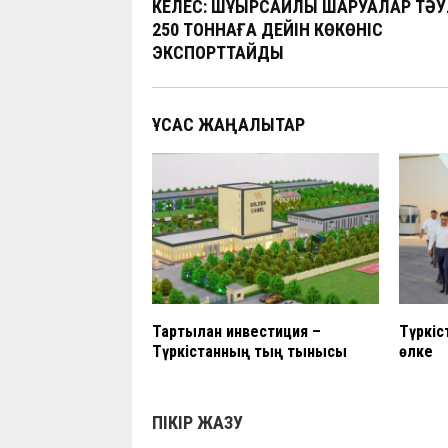
КЕЛЕС: ШҰҚЫРСАЙЛЫҚ ШАРУАЛАР ТӘУ
o
A
a
at
n
250 ТОННАҒА ДЕЙІН КӨКӨНІС
ЭКСПОРТТАЙДЫ
o
p
m
k
p
ҰҚСАС ЖАҢАЛЫҚТАР
Тартылған инвестиция –
Түркіс
Түркістанның тың тынысы
өлке
ПІКІР ЖАЗУ