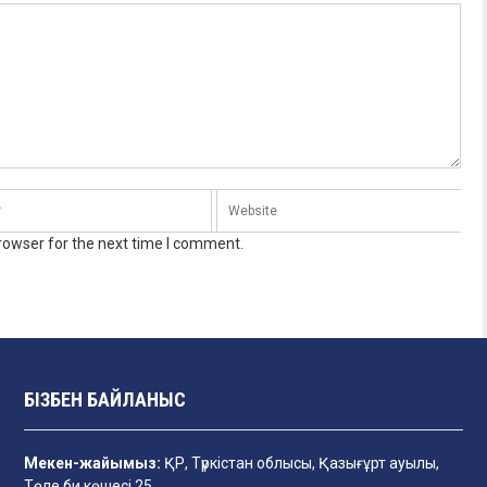
rowser for the next time I comment.
БІЗБЕН БАЙЛАНЫС
Мекен-жайымыз:
ҚР, Түркістан облысы, Қазығұрт ауылы,
Төле би көшесі 25