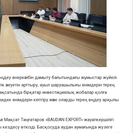
өңдеу өнеркәсібін дамыту бағытындағы жұмыстар жүйелі
ік әлеуетін арттыру, ауыл шаруашылығы өнімдерін терең
ақсатында бірқатар инвестициялық жобалар қолға
-жидек өнімдерін кептіру және оларды терең өңдеу арқылы
мі Мақсат Таңғатаров «BAUDAN EXPORT» жауапкершілігі
айы кездесу өткізді. Басқосуда аудан аумағында жүзеге