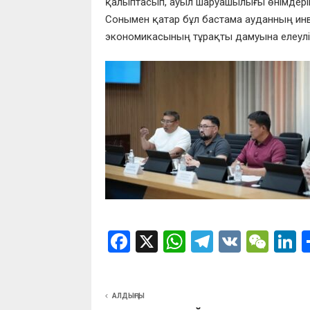
қалыптасып, ауыл шаруашылығы өнімдерін
Сонымен қатар бұл бастама ауданның ин
экономикасының тұрақты дамуына елеулі 
F
X
W
T
V
W
L
a
h
el
K
e
n
ce
at
e
C
k
АЛДЫҢҒЫ
b
s
gr
h
d