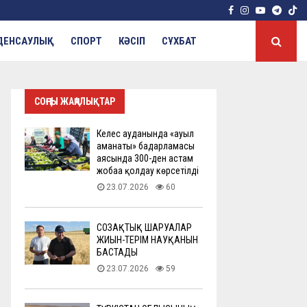
Facebook
Instagram
Youtube
Tele
ДЕНСАУЛЫҚ
СПОРТ
КӘСІП
СҰХБАТ
СОҢҒЫ ЖАҢАЛЫҚТАР
Келес ауданында «ауыл
аманаты» бағдарламасы
аясында 300-ден астам
жобаға қолдау көрсетілді
23.07.2026
60
СОЗАҚТЫҚ ШАРУАЛАР
ЖИЫН-ТЕРІМ НАУҚАНЫН
БАСТАДЫ
23.07.2026
59