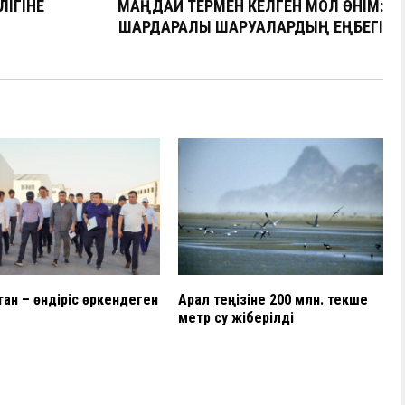
ЛІГІНЕ
МАҢДАЙ ТЕРМЕН КЕЛГЕН МОЛ ӨНІМ:
а
ШАРДАРАЛЫҚ ШАРУАЛАРДЫҢ ЕҢБЕГІ
в
и
ть
тан – өндіріс өркендеген
Арал теңізіне 200 млн. текше
метр су жіберілді