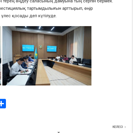
 терең өңдеу саласының дамуына тың серпін бермек.
вестициялық тартымдылығын арттырып, өңір
үлес қосады деп күтілуде.
i
О
т
e
п
КЕЛЕСІ
I
р