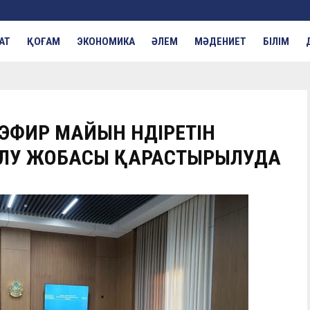
АТ
ҚОҒАМ
ЭКОНОМИКА
ӘЛЕМ
МӘДЕНИЕТ
БІЛІМ
ФИР МАЙЫН ӨНДІРЕТІН
АЛУ ЖОБАСЫ ҚАРАСТЫРЫЛУДА