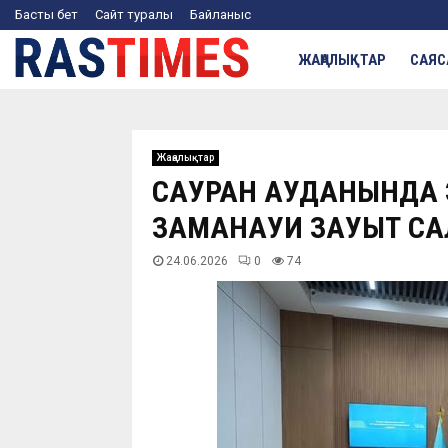
Басты бет
Сайт туралы
Байланыс
ЖАҢАЛЫҚТАР
САЯС
Жаңалықтар
САУРАН АУДАНЫНДА Э
ЗАМАНАУИ ЗАУЫТ С
24.06.2026
0
74