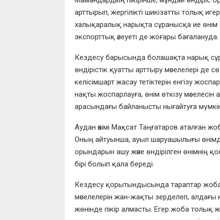
арттырып, жергілікті шикізатты толық иге
халықаралық нарықта сұранысқа ие өнім
экспорттық әлеуеті де жоғары бағалануда.
Кездесу барысында болашақта нарық сұран
өндірістік қуатты арттыру мәселелері де 
келісімшарт жасау тетіктерін енгізу жосп
нақты жоспарлауға, өнім өткізу мәселесін 
арасындағы байланысты нығайтуға мүмкін
Аудан әкімі Мақсат Таңғатаров аталған жо
Оның айтуынша, ауыл шаруашылығы өнімде
орындарын ашу және өндірілген өнімнің 
бірі болып қала береді.
Кездесу қорытындысында тараптар жоба
мәселелерін жан-жақты зерделеп, алдағы
жөнінде пікір алмасты. Егер жоба толық ж