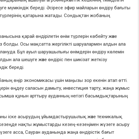
руге мүмкіндік береді. Әсіресе эфир майларын өндіру бағыты
 түрлерінің қатарына жатады. Сондықтан жобаның
ысына қарай өндірілетін өнім түрлерін көбейту және
сөз болды. Осы мақсатта жергілікті шаруалармен алдын ала
арлануда. Бұл ауыл шаруашылығы өнімдерін өндіру көлемін
алдын ала шешуге және өндіріс пен шикізат жеткізу
дік береді.
баның өңір экономикасы үшін маңызы зор екенін атап өтті.
рін өңдеу саласын дамыту, инвестиция тарту, жаңа жұмыс
қосымша құнын арттыру ауданның негізгі басымдықтарының
ны іске асырудың ұйымдастырушылық және техникалық
 кезеңде нақты жұмыстарды кезең-кезеңімен жүзеге асыру
үзеге асса, Сауран ауданында жаңа өндірістік бағыт