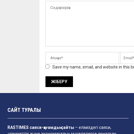
Save my name, email, and website in this b
САЙТ ТУРАЛЫ
RASTIMES саяси-қоғамдық сайты
– еліміздегі саяси,
әлеуметтік және экономикалық мәселелерге арналған