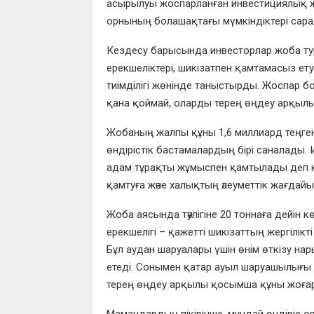
асырылуы жоспарланған инвестициялық ж
орнының болашақтағы мүмкіндіктері сар
Кездесу барысында инвесторлар жоба тур
ерекшеліктері, шикізатпен қамтамасыз ет
тиімділігі жөнінде таныстырды. Жоспар бо
қана қоймай, оларды терең өңдеу арқылы
Жобаның жалпы құны 1,6 миллиард теңген
өндірістік бастамалардың бірі саналады
адам тұрақты жұмыспен қамтылады деп кү
қамтуға және халықтың әлеуметтік жағдайы
Жоба аясында тәулігіне 20 тоннаға дейін 
ерекшелігі – қажетті шикізаттың жергілік
Бұл аудан шаруалары үшін өнім өткізу на
етеді. Сонымен қатар ауыл шаруашылығы 
терең өңдеу арқылы қосымша құны жоғар
Мамандардың пікірінше, мұндай өндіріс ор