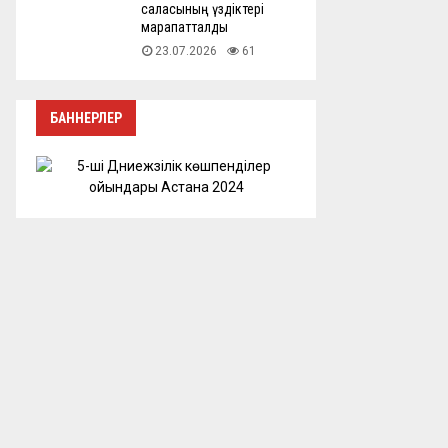
саласының үздіктері
марапатталды
23.07.2026
61
БАННЕРЛЕР