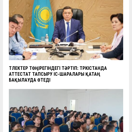
ТҮЛЕКТЕР ТӨҢІРЕГІНДЕГІ ТӘРТІП: ТҮРКІСТАНДА
АТТЕСТАТ ТАПСЫРУ ІС-ШАРАЛАРЫ ҚАТАҢ
БАҚЫЛАУДА ӨТЕДІ