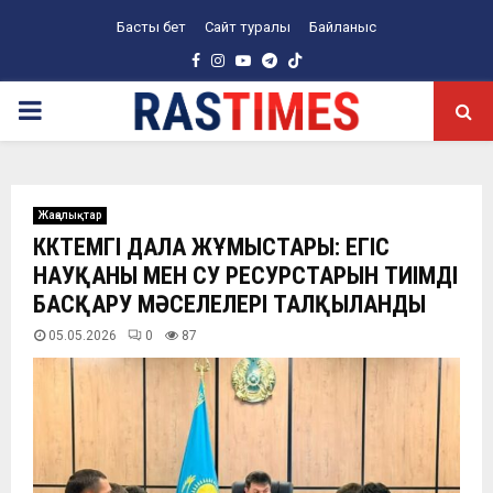
Басты бет
Сайт туралы
Байланыс
Facebook
Instagram
Youtube
Telegram
PRIMARY
MENU
Жаңалықтар
КӨКТЕМГІ ДАЛА ЖҰМЫСТАРЫ: ЕГІС
НАУҚАНЫ МЕН СУ РЕСУРСТАРЫН ТИІМДІ
БАСҚАРУ МӘСЕЛЕЛЕРІ ТАЛҚЫЛАНДЫ
05.05.2026
0
87