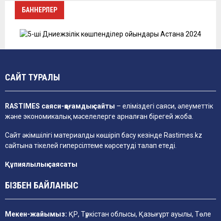
БАННЕРЛЕР
САЙТ ТУРАЛЫ
RASTIMES саяси-қоғамдық сайты
– еліміздегі саяси, әлеуметтік
және экономикалық мәселелерге арналған бірегей жоба.
Сайт әкімшілігі материалды көшіріп басу кезінде
Rastimes.kz
сайтына тікелей гиперсілтеме көрсетуді талап етеді.
Құпиялылық саясаты
БІЗБЕН БАЙЛАНЫС
Мекен-жайымыз:
ҚР, Түркістан облысы, Қазығұрт ауылы, Төле