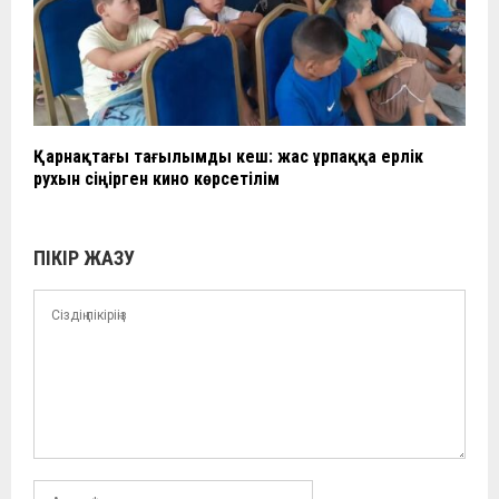
Қарнақтағы тағылымды кеш: жас ұрпаққа ерлік
рухын сіңірген кино көрсетілім
ПІКІР ЖАЗУ