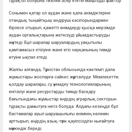
тұрақты болуына тікелей әсер ететін маңызды фактор.
Сонымен қатар ол аудан және қала әкімдіктеріне
отандық тыңайтқыш өндіруші кәсіпорындармен
бірлесе отырып, қажетті өнімдерді қысқа мерзімде
аудан орталықтарына жеткізуді ұйымдастыруды
жүктеді. Бұл шаралар шаруалардың уақытылы
қамтамасыз етілуіне және егіс науқанының тиімді
өтуіне ықпал етеді.
Жалпы алғанда, Түркістан облысында көктемгі дала
жұмыстары жоспарға сәйкес жүргізілуде. Мемлекеттік
қолдау шаралары, су үнемдеу технологияларының
енгізілуі және ресурстарды тиімді басқару
бағытындағы жұмыстар өңірдің аграрлық секторын
тұрақты дамытуға негіз болуда. Алдағы кезеңде бұл
бастамалар ауыл шаруашылығы өнімінің көлемін
арттырып, өңірдің азық-түлік қауіпсіздігін нығайтуға
мүмкіндік береді.