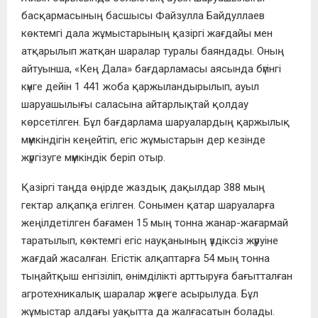
басқармасының басшысы Файзулла Байдуллаев
көктемгі дала жұмыстарының қазіргі жағдайы мен
атқарылып жатқан шаралар туралы баяндады. Оның
айтуынша, «Кең Дала» бағдарламасы аясында бүгінгі
күнге дейін 1 441 жоба қаржыландырылып, ауыл
шаруашылығы саласына айтарлықтай қолдау
көрсетілген. Бұл бағдарлама шаруалардың қаржылық
мүмкіндігін кеңейтіп, егіс жұмыстарын дер кезінде
жүргізуге мүмкіндік беріп отыр.
Қазіргі таңда өңірде жаздық дақылдар 388 мың
гектар алқапқа егілген. Сонымен қатар шаруаларға
жеңілдетілген бағамен 15 мың тонна жанар-жағармай
таратылып, көктемгі егіс науқанының үздіксіз жүруіне
жағдай жасалған. Егістік алқаптарға 54 мың тонна
тыңайтқыш енгізіліп, өнімділікті арттыруға бағытталған
агротехникалық шаралар жүзеге асырылуда. Бұл
жұмыстар алдағы уақытта да жалғасатын болады.