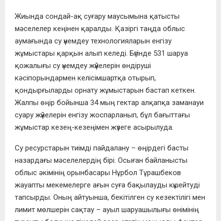
Жиында сондай-ақ суғару маусымына қатысты
мәселелер кеңінен қаралды. Қазіргі таңда облыс
аумағында су үнемдеу технологияларын енгізу
жұмыстары қарқын алып келеді. Бүгінде 531 шаруа
қожалығы су үнемдеу жүйелерін өндіруші
кәсіпорындармен келісімшартқа отырып,
қондырғыларды орнату жұмыстарын бастап кеткен.
Жалпы өңір бойынша 34 мың гектар алқапқа заманауи
суару жүйелерін енгізу жоспарланып, бұл бағыттағы
жұмыстар кезең-кезеңімен жүзеге асырылуда.
Су ресурстарын тиімді пайдалану – өңірдегі басты
назардағы мәселелердің бірі. Осыған байланысты
облыс әкімінің орынбасары Нұрбол Тұрашбеков
жауапты мекемелерге ағын суға бақылауды күшейтуді
тапсырды. Оның айтуынша, бекітілген су кезектілігі мен
лимит мөлшерін сақтау – ауыл шаруашылығы өнімінің