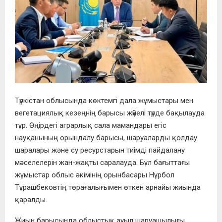
Түркістан облысында көктемгі дала жұмыстары мен
вегетациялық кезеңнің барысы жүйелі түрде бақылауда
тұр. Өңірдегі аграрлық сала мамандары егіс
науқанының орындалу барысы, шаруаларды қолдау
шаралары және су ресурстарын тиімді пайдалану
мәселелерін жан-жақты саралауда. Бұл бағыттағы
жұмыстар облыс әкімінің орынбасары Нұрбол
Тұрашбековтің төрағалығымен өткен арнайы жиында
қаралды.
Жиын барысында облыстық ауыл шаруашылығы