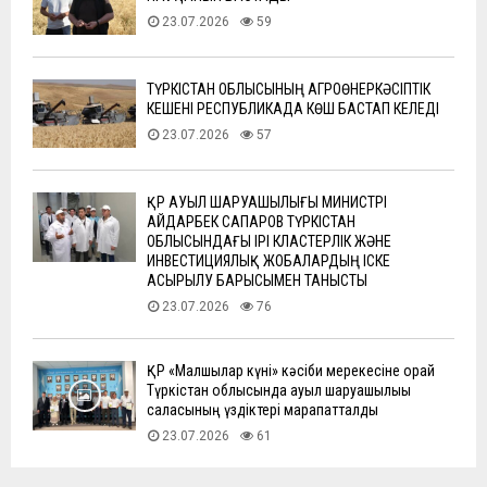
23.07.2026
59
ТҮРКІСТАН ОБЛЫСЫНЫҢ АГРОӨНЕРКӘСІПТІК
КЕШЕНІ РЕСПУБЛИКАДА КӨШ БАСТАП КЕЛЕДІ
23.07.2026
57
ҚР АУЫЛ ШАРУАШЫЛЫҒЫ МИНИСТРІ
АЙДАРБЕК САПАРОВ ТҮРКІСТАН
ОБЛЫСЫНДАҒЫ ІРІ КЛАСТЕРЛІК ЖӘНЕ
ИНВЕСТИЦИЯЛЫҚ ЖОБАЛАРДЫҢ ІСКЕ
АСЫРЫЛУ БАРЫСЫМЕН ТАНЫСТЫ
23.07.2026
76
ҚР «Малшылар күні» кәсіби мерекесіне орай
Түркістан облысында ауыл шаруашылығы
саласының үздіктері марапатталды
23.07.2026
61