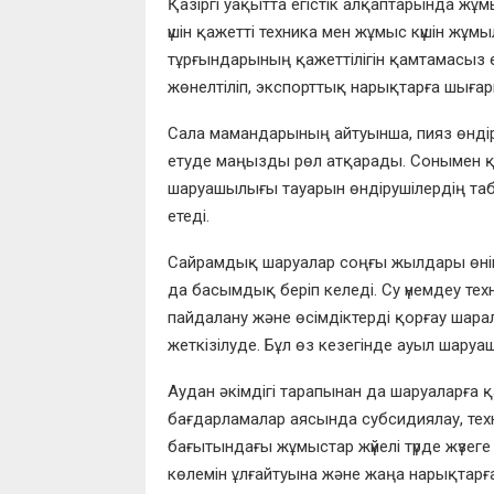
Қазіргі уақытта егістік алқаптарында жұм
үшін қажетті техника мен жұмыс күшін жұм
тұрғындарының қажеттілігін қамтамасыз ет
жөнелтіліп, экспорттық нарықтарға шыға
Сала мамандарының айтуынша, пияз өндіріс
етуде маңызды рөл атқарады. Сонымен қа
шаруашылығы тауарын өндірушілердің та
етеді.
Сайрамдық шаруалар соңғы жылдары өнім 
да басымдық беріп келеді. Су үнемдеу те
пайдалану және өсімдіктерді қорғау шара
жеткізілуде. Бұл өз кезегінде ауыл шар
Аудан әкімдігі тарапынан да шаруаларға қ
бағдарламалар аясында субсидиялау, т
бағытындағы жұмыстар жүйелі түрде жүзег
көлемін ұлғайтуына және жаңа нарықтарға