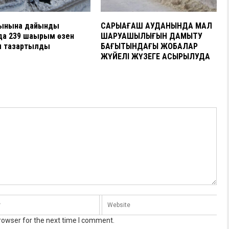
қынына дайындық
САРЫАҒАШ АУДАНЫНДА МАЛ
а 239 шақырым өзен
ШАРУАШЫЛЫҒЫН ДАМЫТУ
ы тазартылды
БАҒЫТЫНДАҒЫ ЖОБАЛАР
ЖҮЙЕЛІ ЖҮЗЕГЕ АСЫРЫЛУДА
rowser for the next time I comment.