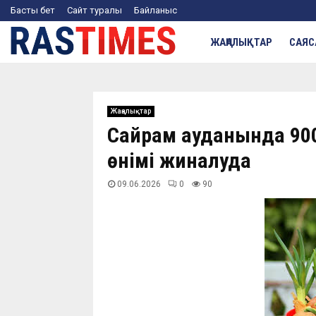
Басты бет
Сайт туралы
Байланыс
ЖАҢАЛЫҚТАР
САЯС
Жаңалықтар
Сайрам ауданында 900 
өнімі жиналуда
09.06.2026
0
90