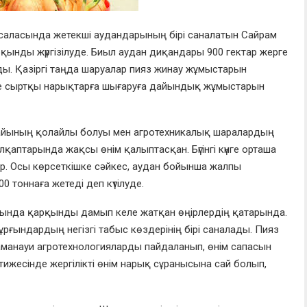
саласында жетекші аудандарының бірі саналатын Сайрам
қынды жүргізілуде. Биыл аудан диқандары 900 гектар жерге
лды. Қазіргі таңда шаруалар пияз жинау жұмыстарын
әне сыртқы нарықтарға шығаруға дайындық жұмыстарын
айының қолайлы болуы мен агротехникалық шаралардың
аптарында жақсы өнім қалыптасқан. Бүгінгі күнге орташа
ыр. Осы көрсеткішке сәйкес, аудан бойынша жалпы
 тоннаға жетеді деп күтілуде.
ында қарқынды дамып келе жатқан өңірлердің қатарында.
ұрғындардың негізгі табыс көздерінің бірі саналады. Пияз
манауи агротехнологияларды пайдаланып, өнім сапасын
тижесінде жергілікті өнім нарық сұранысына сай болып,