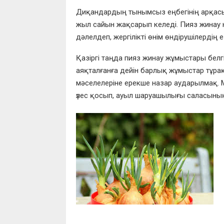
Диқандардың тынымсыз еңбегінің арқас
жыл сайын жақсарып келеді. Пияз жинау н
дәлелдеп, жергілікті өнім өндірушілердің
Қазіргі таңда пияз жинау жұмыстары белг
аяқталғанға дейін барлық жұмыстар тұрақ
мәселелеріне ерекше назар аударылмақ. 
үлес қосып, ауыл шаруашылығы саласының 