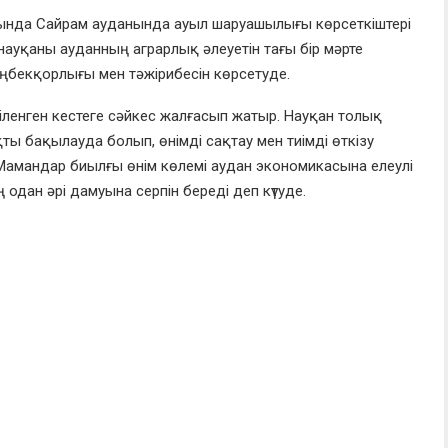
ында Сайрам ауданында ауыл шаруашылығы көрсеткіштері
ауқаны ауданның аграрлық әлеуетін тағы бір мәрте
 еңбекқорлығы мен тәжірибесін көрсетуде.
іленген кестеге сәйкес жалғасып жатыр. Науқан толық
ты бақылауда болып, өнімді сақтау мен тиімді өткізу
Мамандар биылғы өнім көлемі аудан экономикасына елеулі
одан әрі дамуына серпін береді деп күтуде.