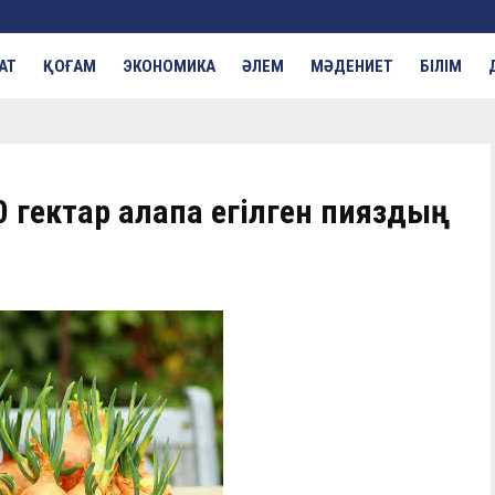
АТ
ҚОҒАМ
ЭКОНОМИКА
ӘЛЕМ
МӘДЕНИЕТ
БІЛІМ
гектар алқапқа егілген пияздың