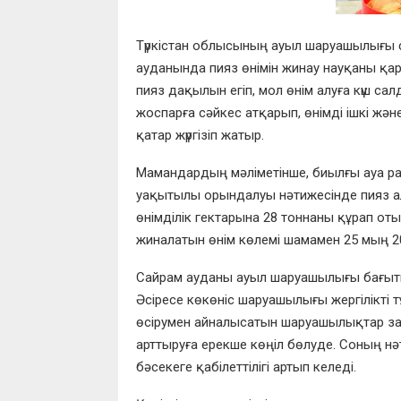
Түркістан облысының ауыл шаруашылығы 
ауданында пияз өнімін жинау науқаны қар
пияз дақылын егіп, мол өнім алуға күш са
жоспарға сәйкес атқарып, өнімді ішкі ж
қатар жүргізіп жатыр.
Мамандардың мәліметінше, биылғы ауа р
уақытылы орындалуы нәтижесінде пияз алқ
өнімділік гектарына 28 тоннаны құрап от
жиналатын өнім көлемі шамамен 25 мың 200
Сайрам ауданы ауыл шаруашылығы бағыт
Әсіресе көкөніс шаруашылығы жергілікті т
өсірумен айналысатын шаруашылықтар за
арттыруға ерекше көңіл бөлуде. Соның нә
бәсекеге қабілеттілігі артып келеді.