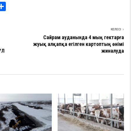
i
О
т
e
п
КЕЛЕСІ
I
р
Сайрам ауданында 4 мың гектарға
а
жуық алқапқа егілген картоптың өнімі
ҮЛ
в
жиналуда
и
ть