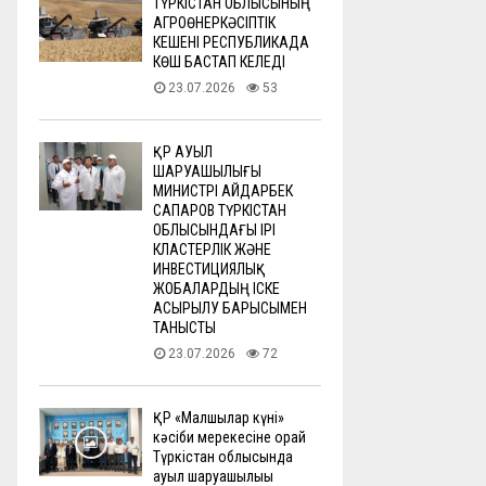
ТҮРКІСТАН ОБЛЫСЫНЫҢ
АГРОӨНЕРКӘСІПТІК
КЕШЕНІ РЕСПУБЛИКАДА
КӨШ БАСТАП КЕЛЕДІ
23.07.2026
53
ҚР АУЫЛ
ШАРУАШЫЛЫҒЫ
МИНИСТРІ АЙДАРБЕК
САПАРОВ ТҮРКІСТАН
ОБЛЫСЫНДАҒЫ ІРІ
КЛАСТЕРЛІК ЖӘНЕ
ИНВЕСТИЦИЯЛЫҚ
ЖОБАЛАРДЫҢ ІСКЕ
АСЫРЫЛУ БАРЫСЫМЕН
ТАНЫСТЫ
23.07.2026
72
ҚР «Малшылар күні»
кәсіби мерекесіне орай
Түркістан облысында
ауыл шаруашылығы