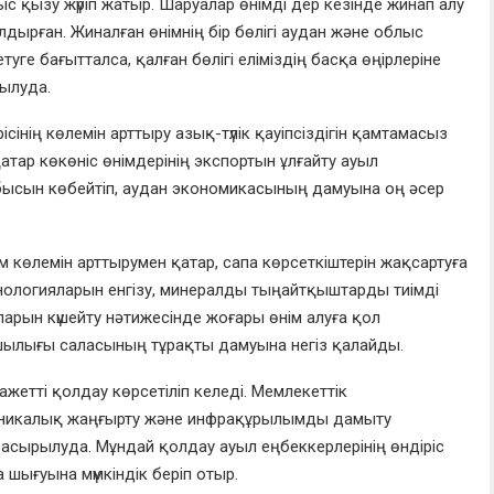
ыс қызу жүріп жатыр. Шаруалар өнімді дер кезінде жинап алу
ылдырған. Жиналған өнімнің бір бөлігі аудан және облыс
уге бағытталса, қалған бөлігі еліміздің басқа өңірлеріне
рылуда.
інің көлемін арттыру азық-түлік қауіпсіздігін қамтамасыз
тар көкөніс өнімдерінің экспортын ұлғайту ауыл
бысын көбейтіп, аудан экономикасының дамуына оң әсер
көлемін арттырумен қатар, сапа көрсеткіштерін жақсартуға
хнологияларын енгізу, минералды тыңайтқыштарды тиімді
ларын күшейту нәтижесінде жоғары өнім алуға қол
уашылығы саласының тұрақты дамуына негіз қалайды.
ажетті қолдау көрсетіліп келеді. Мемлекеттік
ехникалық жаңғырту және инфрақұрылымды дамыту
е асырылуда. Мұндай қолдау ауыл еңбеккерлерінің өндіріс
 шығуына мүмкіндік беріп отыр.