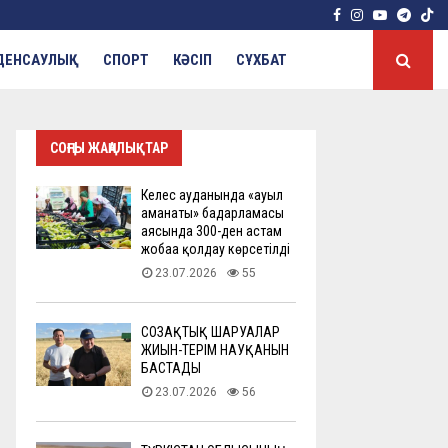
Facebook
Instagram
Youtube
Tele
ДЕНСАУЛЫҚ
СПОРТ
КӘСІП
СҰХБАТ
СОҢҒЫ ЖАҢАЛЫҚТАР
Келес ауданында «ауыл
аманаты» бағдарламасы
аясында 300-ден астам
жобаға қолдау көрсетілді
23.07.2026
55
СОЗАҚТЫҚ ШАРУАЛАР
ЖИЫН-ТЕРІМ НАУҚАНЫН
БАСТАДЫ
23.07.2026
56