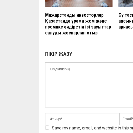
Мажарстандық инвесторлар
Су тас
Қазақстанда құрама жем және
аясынд
премикс өндіретін ірі зауыттар
арнас
салуды жоспарлап отыр
ПІКІР ЖАЗУ
Save my name, email, and website in this b