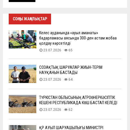
СОҢҒЫ ЖАҢАЛЫҚТАР
Келес ауданында «ауыл аманаты»
бағдарламасы аясында 300-ден астам жобаға
қолдау көрсетілді
23.07.2026
65
СОЗАҚТЫҚ ШАРУАЛАР ЖИЫН-ТЕРІМ
НАУҚАНЫН БАСТАДЫ
23.07.2026
64
ТҮРКІСТАН ОБЛЫСЫНЫҢ АГРОӨНЕРКӘСІПТІК
КЕШЕНІ РЕСПУБЛИКАДА КӨШ БАСТАП КЕЛЕДІ
23.07.2026
62
ҚР АУЫЛ ШАРУАШЫЛЫҒЫ МИНИСТРІ