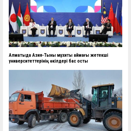
Алматыда Азия-Тынық мұхиты аймағы жетекші
университеттерінің өкілдері бас қосты