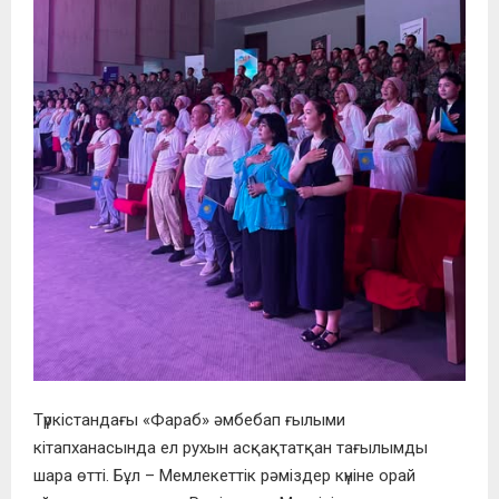
Түркістандағы «Фараб» әмбебап ғылыми
кітапханасында ел рухын асқақтатқан тағылымды
шара өтті. Бұл – Мемлекеттік рәміздер күніне орай