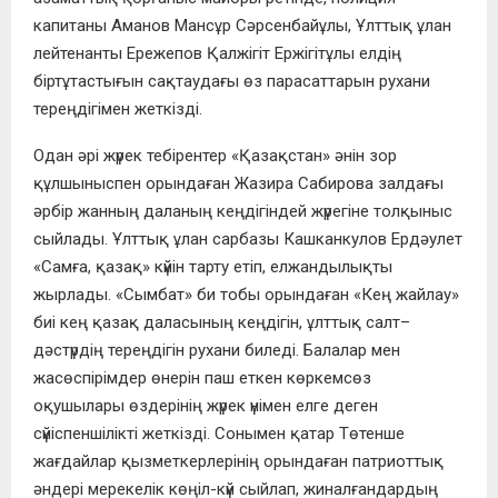
капитаны Аманов Мансұр Сәрсенбайұлы, Ұлттық ұлан
лейтенанты Ережепов Қалжігіт Ержігітұлы елдің
біртұтастығын сақтаудағы өз парасаттарын рухани
тереңдігімен жеткізді.
Одан әрі жүрек тебірентер «Қазақстан» әнін зор
құлшыныспен орындаған Жазира Сабирова залдағы
әрбір жанның даланың кеңдігіндей жүрегіне толқыныс
сыйлады. Ұлттық ұлан сарбазы Кашканкулов Ердәулет
«Самға, қазақ» күйін тарту етіп, елжандылықты
жырлады. «Сымбат» би тобы орындаған «Кең жайлау»
биі кең қазақ даласының кеңдігін, ұлттық салт–
дәстүрдің тереңдігін рухани биледі. Балалар мен
жасөспірімдер өнерін паш еткен көркемсөз
оқушылары өздерінің жүрек үнімен елге деген
сүйіспеншілікті жеткізді. Сонымен қатар Төтенше
жағдайлар қызметкерлерінің орындаған патриоттық
әндері мерекелік көңіл-күй сыйлап, жиналғандардың