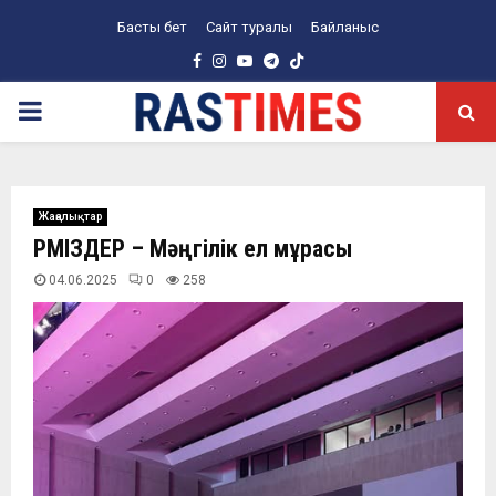
Басты бет
Сайт туралы
Байланыс
Facebook
Instagram
Youtube
Telegram
PRIMARY
MENU
Жаңалықтар
РӘМІЗДЕР – Мәңгілік ел мұрасы
04.06.2025
0
258