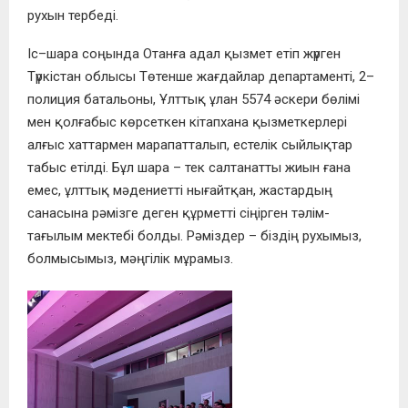
рухын тербеді.
Іс–шара соңында Отанға адал қызмет етіп жүрген
Түркістан облысы Төтенше жағдайлар департаменті, 2–
полиция батальоны, Ұлттық ұлан 5574 әскери бөлімі
мен қолғабыс көрсеткен кітапхана қызметкерлері
алғыс хаттармен марапатталып, естелік сыйлықтар
табыс етілді. Бұл шара – тек салтанатты жиын ғана
емес, ұлттық мәдениетті нығайтқан, жастардың
санасына рәмізге деген құрметті сіңірген тәлім-
тағылым мектебі болды. Рәміздер – біздің рухымыз,
болмысымыз, мәңгілік мұрамыз.