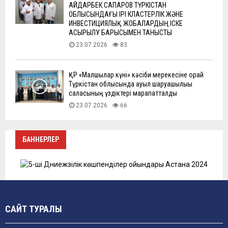
АЙДАРБЕК САПАРОВ ТҮРКІСТАН
ОБЛЫСЫНДАҒЫ ІРІ КЛАСТЕРЛІК ЖӘНЕ
ИНВЕСТИЦИЯЛЫҚ ЖОБАЛАРДЫҢ ІСКЕ
АСЫРЫЛУ БАРЫСЫМЕН ТАНЫСТЫ
23.07.2026
83
ҚР «Малшылар күні» кәсіби мерекесіне орай
Түркістан облысында ауыл шаруашылығы
саласының үздіктері марапатталды
23.07.2026
66
БАННЕРЛЕР
САЙТ ТУРАЛЫ