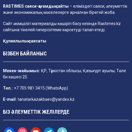
RASTIMES саяси-қоғамдық сайты
– еліміздегі саяси, әлеуметтік
және экономикалық мәселелерге арналған бірегей жоба.
Сайт әкімшілігі материалды көшіріп басу кезінде
Rastimes.kz
сайтына тікелей гиперсілтеме көрсетуді талап етеді.
Құпиялылық саясаты
БІЗБЕН БАЙЛАНЫС
Мекен-жайымыз:
ҚР, Түркістан облысы, Қазығұрт ауылы, Төле
би көшесі 25
Тел.:
+7 705 981 3415 (WhatsApp)
E-mail:
tanatarkazakbaev@yandex.kz
БІЗ ӘЛЕУМЕТТІК ЖЕЛІЛЕРДЕ
f
i
y
t
t