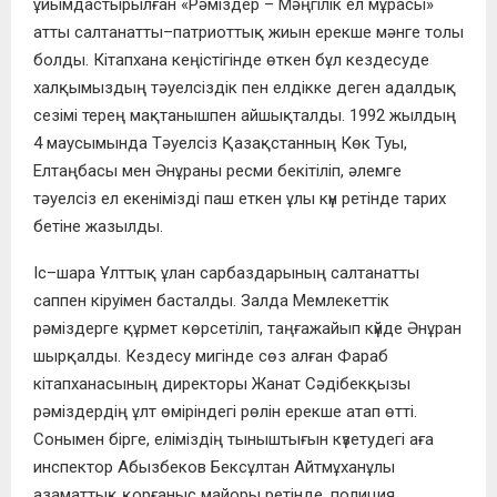
ұйымдастырылған «Рәміздер – Мәңгілік ел мұрасы»
атты салтанатты–патриоттық жиын ерекше мәнге толы
болды. Кітапхана кеңістігінде өткен бұл кездесуде
халқымыздың тәуелсіздік пен елдікке деген адалдық
сезімі терең мақтанышпен айшықталды. 1992 жылдың
4 маусымында Тәуелсіз Қазақстанның Көк Туы,
Елтаңбасы мен Әнұраны ресми бекітіліп, әлемге
тәуелсіз ел екенімізді паш еткен ұлы күн ретінде тарих
бетіне жазылды.
Іс–шара Ұлттық ұлан сарбаздарының салтанатты
саппен кіруімен басталды. Залда Мемлекеттік
рәміздерге құрмет көрсетіліп, таңғажайып күйде Әнұран
шырқалды. Кездесу мигінде сөз алған Фараб
кітапханасының директоры Жанат Сәдібекқызы
рәміздердің ұлт өміріндегі рөлін ерекше атап өтті.
Сонымен бірге, еліміздің тыныштығын күзетудегі аға
инспектор Абызбеков Бексұлтан Айтмұханұлы
азаматтық қорғаныс майоры ретінде, полиция