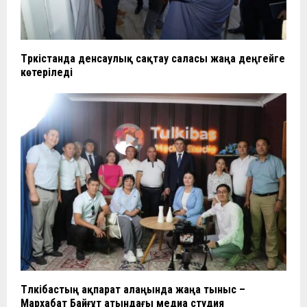
Түркістанда денсаулық сақтау саласы жаңа деңгейге
көтеріледі
Түлкібастың ақпарат алаңында жаңа тыныс –
Мархабат Байғұт атындағы медиа студия