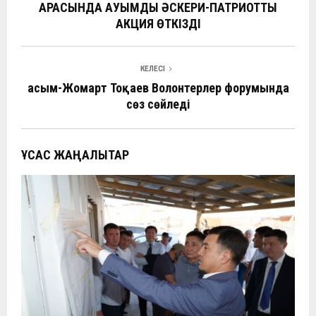
o
A
a
at
n
а
АРАСЫНДА АУҚЫМДЫ ӘСКЕРИ-ПАТРИОТТЫҚ
o
p
АКЦИЯ ӨТКІЗДІ
m
в
k
p
и
ть
КЕЛЕСІ
Қасым-Жомарт Тоқаев Волонтерлер форумында
сөз сөйледі
ҰҚСАС ЖАҢАЛЫҚТАР