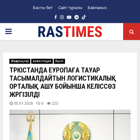
Басты бет
Сайт туралы
Байланыс
Facebook
Instagram
Youtube
Telegram
PRIMARY
MENU
Жаңалықтар
инвестиция
Кәсіп
ТҮРКІСТАНДА ЕУРОПАҒА ТАУАР
ТАСЫМАЛДАЙТЫН ЛОГИСТИКАЛЫҚ
ОРТАЛЫҚ АШУ БОЙЫНША КЕЛІССӨЗ
ЖҮРГІЗІЛДІ
30.01.2026
0
223