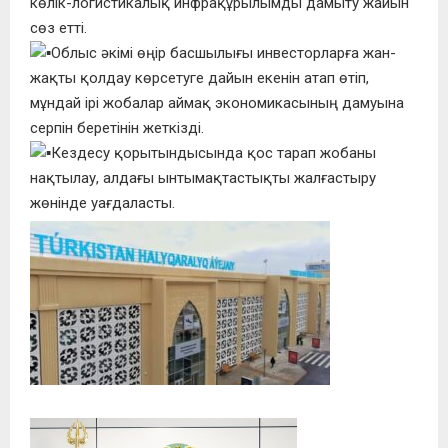
көлік-логистикалық инфрақұрылымды дамыту жайын
сөз етті.
Облыс әкімі өңір басшылығы инвесторларға жан-
жақты қолдау көрсетуге дайын екенін атап өтіп,
мұндай ірі жобалар аймақ экономикасының дамуына
серпін беретінін жеткізді.
Кездесу қорытындысында қос тарап жобаны
нақтылау, алдағы ынтымақтастықты жалғастыру
жөнінде уағдаласты.