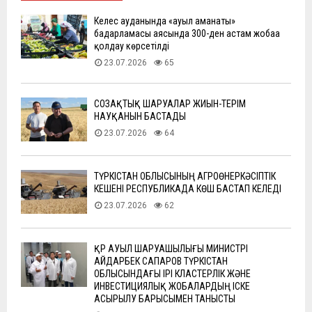
Келес ауданында «ауыл аманаты»
бағдарламасы аясында 300-ден астам жобаға
қолдау көрсетілді
23.07.2026
65
СОЗАҚТЫҚ ШАРУАЛАР ЖИЫН-ТЕРІМ
НАУҚАНЫН БАСТАДЫ
23.07.2026
64
ТҮРКІСТАН ОБЛЫСЫНЫҢ АГРОӨНЕРКӘСІПТІК
КЕШЕНІ РЕСПУБЛИКАДА КӨШ БАСТАП КЕЛЕДІ
23.07.2026
62
ҚР АУЫЛ ШАРУАШЫЛЫҒЫ МИНИСТРІ
АЙДАРБЕК САПАРОВ ТҮРКІСТАН
ОБЛЫСЫНДАҒЫ ІРІ КЛАСТЕРЛІК ЖӘНЕ
ИНВЕСТИЦИЯЛЫҚ ЖОБАЛАРДЫҢ ІСКЕ
АСЫРЫЛУ БАРЫСЫМЕН ТАНЫСТЫ