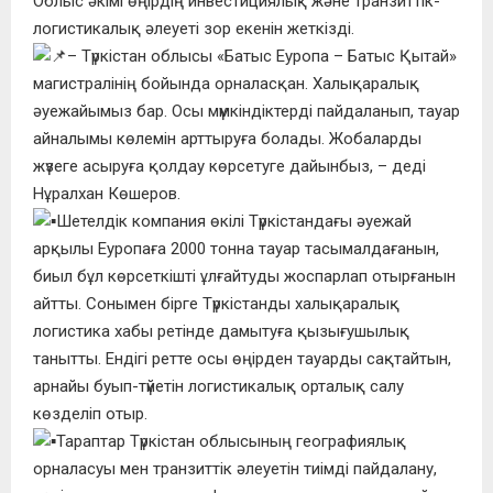
Облыс әкімі өңірдің инвестициялық және транзиттік-
логистикалық әлеуеті зор екенін жеткізді.
– Түркістан облысы «Батыс Еуропа – Батыс Қытай»
магистралінің бойында орналасқан. Халықаралық
әуежайымыз бар. Осы мүмкіндіктерді пайдаланып, тауар
айналымы көлемін арттыруға болады. Жобаларды
жүзеге асыруға қолдау көрсетуге дайынбыз, – деді
Нұралхан Көшеров.
Шетелдік компания өкілі Түркістандағы әуежай
арқылы Еуропаға 2000 тонна тауар тасымалдағанын,
биыл бұл көрсеткішті ұлғайтуды жоспарлап отырғанын
айтты. Сонымен бірге Түркістанды халықаралық
логистика хабы ретінде дамытуға қызығушылық
танытты. Ендігі ретте осы өңірден тауарды сақтайтын,
арнайы буып-түйетін логистикалық орталық салу
көзделіп отыр.
Тараптар Түркістан облысының географиялық
орналасуы мен транзиттік әлеуетін тиімді пайдалану,