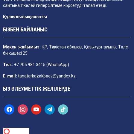
сайтына тікелей гиперсілтеме көрсетуді талап етеді.
Құпиялылық саясаты
БІЗБЕН БАЙЛАНЫС
Мекен-жайымыз:
ҚР, Түркістан облысы, Қазығұрт ауылы, Төле
би көшесі 25
Тел.:
+7 705 981 3415 (WhatsApp)
E-mail:
tanatarkazakbaev@yandex.kz
БІЗ ӘЛЕУМЕТТІК ЖЕЛІЛЕРДЕ
f
i
y
t
t
a
n
o
e
i
c
s
u
l
k
e
t
t
e
t
b
a
u
g
o