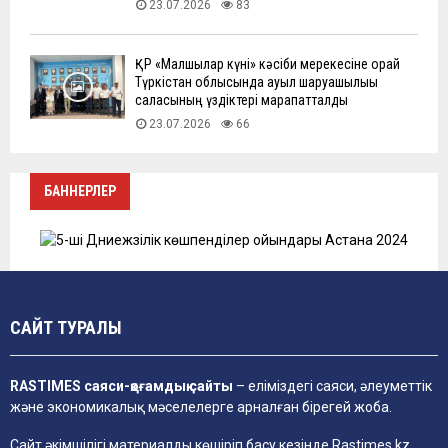
23.07.2026
83
ҚР «Малшылар күні» кәсіби мерекесіне орай
Түркістан облысында ауыл шаруашылығы
саласының үздіктері марапатталды
23.07.2026
66
БАННЕРЛЕР
САЙТ ТУРАЛЫ
RASTIMES саяси-қоғамдық сайты
– еліміздегі саяси, әлеуметтік
және экономикалық мәселелерге арналған бірегей жоба.
Сайт әкімшілігі материалды көшіріп басу кезінде
Rastimes.kz