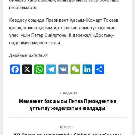
Сийярто халықаралық маңызды мәселелер бойынша
пікір алмасты.
Кездесу соңында Президент Қасым-Жомарт Тоқаев
қазақ-мажар қарым-қатынасын дамытуға қосқан
үлесі үшін Петер Сийяртоны ІІ дәрежелі «Достық»
орденімен марапаттады.
Дереккөз: akorda.kz
F
X
W
T
V
W
Li
О
a
h
el
K
e
n
т
ce
at
e
C
ke
п
АЛДЫҢҒЫ
b
s
gr
h
dI
р
Мемлекет басшысы Литва Президентіне
o
A
a
at
n
а
құттықтау жеделхатын жолдады
o
p
m
в
k
p
и
КЕЛЕСІ