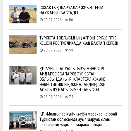
СОЗАҚТЫҚ ШАРУАЛАР ЖИЫН-ТЕРІМ
НАУҚАНЫН БАСТАДЫ
23.07.2026
56
ТҮРКІСТАН ОБЛЫСЫНЫҢ АГРОӨНЕРКӘСІПТІК
КЕШЕНІ РЕСПУБЛИКАДА КӨШ БАСТАП КЕЛЕДІ
23.07.2026
53
ҚР АУЫЛ ШАРУАШЫЛЫҒЫ МИНИСТРІ
АЙДАРБЕК САПАРОВ ТҮРКІСТАН
ОБЛЫСЫНДАҒЫ ІРІ КЛАСТЕРЛІК ЖӘНЕ
ИНВЕСТИЦИЯЛЫҚ ЖОБАЛАРДЫҢ ІСКЕ
АСЫРЫЛУ БАРЫСЫМЕН ТАНЫСТЫ
23.07.2026
74
ҚР «Малшылар күні» кәсіби мерекесіне орай
Түркістан облысында ауыл шаруашылығы
саласының үздіктері марапатталды