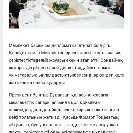
Мемлекет басшысы дипломатқа ілтипат білдіріп,
Қазақстан мен Мажарстан арасындағы стратегиялық
серіктестіктің деңгейі жоғары екенін атап өтті. Сондай-ақ
жоғары деңгейдегі саяси диалогтың дәйекті дамып,
үкіметаралық ықпалдастықтың белсенді өркендеп келе
жатқанына назар аударды.
Президент былтыр Будапешт қаласына жасаған
мемлекеттік сапары аясында қол қойылған
келісімдердің өз деңгейінде іске асырылып жатқанына
көңілі толатынын жеткізді. Қасым-Жомарт Тоқаевтың
айтуынша, бұл уағдаластықтарды жүзеге асыру жан-
жақты серіктестікті одан әрі тереңдетуге ықпал етеді.