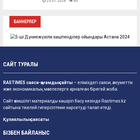
23.07.2026
60
БАННЕРЛЕР
САЙТ ТУРАЛЫ
RASTIMES саяси-қоғамдық сайты
– еліміздегі саяси, әлеуметтік
және экономикалық мәселелерге арналған бірегей жоба.
Сайт әкімшілігі материалды көшіріп басу кезінде
Rastimes.kz
сайтына тікелей гиперсілтеме көрсетуді талап етеді.
Құпиялылық саясаты
БІЗБЕН БАЙЛАНЫС