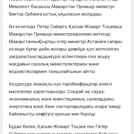
Мемлекет басшысы Мажарстан Премьер-министрі
Виктор Орбанға ыстық ықыласын жолдады.
Өз кезегінде Петер Сийярто Қасым-Жомарт Тоқаевқа
Мажарстан Премьер-министрінің сәлемін жеткізді.
Мажарстанның Сыртқы істер министрі Астанаға сапары
кезінде бұған дейін жоғары деңгейде қол жеткізілген
уағдаластықтардың түрлі аспектілерін іске асыру
жағдайын салалық министрліктермен және
ведомстволармен талқылайтынын айтты.
Кездесуде екіжақты күн тәртібінің бірқатар өзекті
мәселелері қарастырылды. Сондай-ақ сауда-
экономикалық және инвестициялық салалардағы,
энергетика және банк секторларындағы өзара тиімді
байланысты кеңейтуге ерекше мән берілді.
Бұдан бөлек, Қасым-Жомарт Тоқаев пен Петер