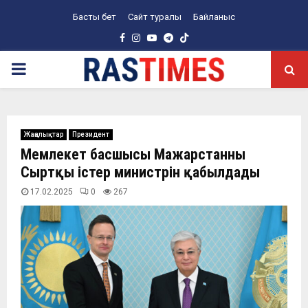
Басты бет
Сайт туралы
Байланыс
Facebook
Instagram
Youtube
Telegram
PRIMARY
MENU
Жаңалықтар
Президент
Мемлекет басшысы Мажарстанның
Сыртқы істер министрін қабылдады
17.02.2025
0
267