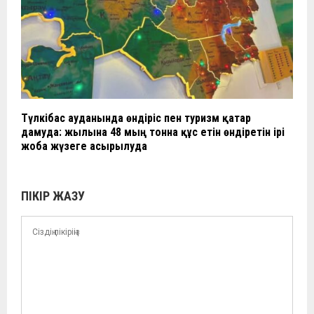
Түлкібас ауданында өндіріс пен туризм қатар
дамуда: жылына 48 мың тонна құс етін өндіретін ірі
жоба жүзеге асырылуда
ПІКІР ЖАЗУ