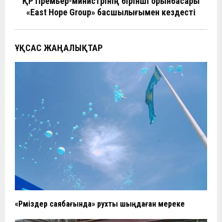
ть
ҚР Премьер-министрінің бірінші орынбасары
«East Hope Group» басшылығымен кездесті
ҰҚСАС ЖАҢАЛЫҚТАР
«Рәміздер саябағында» рухты шыңдаған мереке