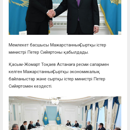
Мемлекет басшысы Мажарстанның Сыртқы істер
министрі Петер Сийяртоны қабылдады.
Қасым-Жомарт Тоқаев Астанаға ресми сапармен
келген Мажарстанның Сыртқы экономикалық
байланыстар және сыртқы істер министрі Петер
Сийяртомен кездесті.