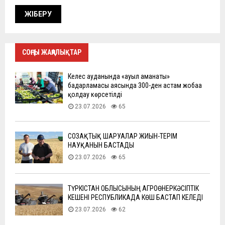
СОҢҒЫ ЖАҢАЛЫҚТАР
Келес ауданында «ауыл аманаты»
бағдарламасы аясында 300-ден астам жобаға
қолдау көрсетілді
23.07.2026
65
СОЗАҚТЫҚ ШАРУАЛАР ЖИЫН-ТЕРІМ
НАУҚАНЫН БАСТАДЫ
23.07.2026
65
ТҮРКІСТАН ОБЛЫСЫНЫҢ АГРОӨНЕРКӘСІПТІК
КЕШЕНІ РЕСПУБЛИКАДА КӨШ БАСТАП КЕЛЕДІ
23.07.2026
62