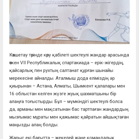
Көкшетау төрінде көру қабілеті шектеулі жандар арасында
өткен VII Республикалық спартакиада – ерік-жігердің,
қайсарлық пен рухтың салтанат құрған шынайы
мерекесіне айналды. Аталмыш дода еліміздің әр
қиырынан – Астана, Алматы, Шымкент қалалары мен
16 облыстан келген жүзге жуық шахматшыны бір
алаңға тоғыстырды. Бұл – мүмкіндігі шектеулі болса
да, арманы мен мақсатынан бас тартпаған жандардың
мызғымас мұраты мен қажымас қайратын айшықтаған
маңызды алаң болды.
Жарыс екі бағытта – жекелей және командалық