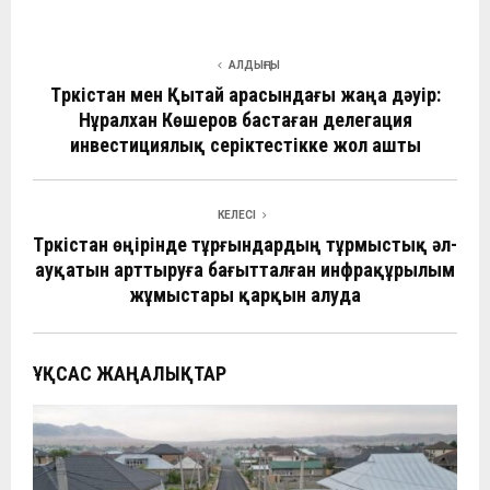
a
h
el
K
e
n
т
ce
at
e
C
ke
п
АЛДЫҢҒЫ
b
s
gr
h
dI
р
Түркістан мен Қытай арасындағы жаңа дәуір:
o
A
a
at
n
а
Нұралхан Көшеров бастаған делегация
инвестициялық серіктестікке жол ашты
o
p
m
в
k
p
и
ть
КЕЛЕСІ
Түркістан өңірінде тұрғындардың тұрмыстық әл-
ауқатын арттыруға бағытталған инфрақұрылым
жұмыстары қарқын алуда
ҰҚСАС ЖАҢАЛЫҚТАР