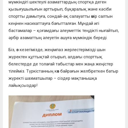
мүмкіндігі шектеулі азаматтардың спортқа деген
қызығушылығын арттырып, бұқаралық және кәсіби
спортты дамытуға, сондай-ақ салауатты өмір салтын
кеңінен насихаттауға бағытталған. Мұндай игі
бастамалар – қоғамдағы әлеуметтік теңдікті нығайтып,
әрбір азаматтың әлеуетін ашуға мүмкіндік береді.
Біз, өз кезегімізде, жеңімпаз жерлестерімізді шын
жүректен құттықтай отырып, алдағы спорттық
белестерде де толағай табыстар мен жаңа жеңістер
тілейміз. Түркістанның көк байрағын желбіреткен батыр
жүректі шахматшылар – сіздер мақтанышқа
лайықсыздар!
С
п
р
о
с