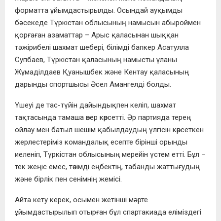
форматта ұйымдастырылды. Осындай ауқымды
бәсекеде Түркістан облысының намысын абыроймен
қорғаған азаматтар – Арыс қаласынан шыққан
тәжірибелі шахмат шебері, білімді бапкер Асатулла
Супбаев, Түркістан қаласының намысты ұланы
Жұмаділдаев Қуанышбек және Кентау қаласының
дарынды спортшысы Әсел Амангелді болды.
Үшеуі де тас-түйін дайындықпен келіп, шахмат
тақтасында тамаша өнер көрсетті. Әр партияда терең
ойлау мен батыл шешім қабылдаудың үлгісін көрсеткен
жерлестеріміз командалық есепте бірінші орынды
иеленіп, Түркістан облысының мерейін үстем етті. Бұл –
тек жеңіс емес, төзімді еңбектің, табанды жаттығудың
және бірлік пен сенімнің жемісі.
Айта кету керек, осымен жетінші мәрте
ұйымдастырылып отырған бұл спартакиада еліміздегі