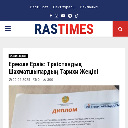
Басты бет
Сайт туралы
Байланыс
Facebook
Instagram
Youtube
Telegram
PRIMARY
MENU
Жаңалықтар
Ерекше Ерлік: Түркістандық
Шахматшылардың Тарихи Жеңісі
09.06.2025
0
300