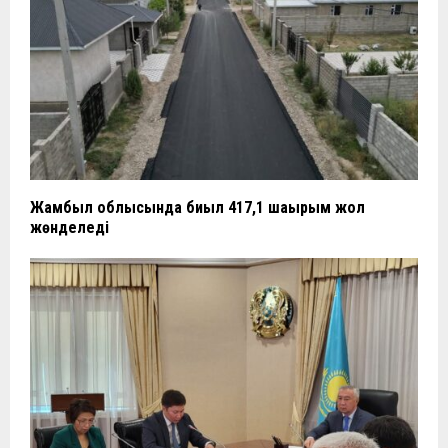
Жамбыл облысында биыл 417,1 шақырым жол
жөнделеді