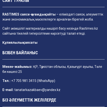
САЙТ ТУРАЛЫ
RASTIMES саяси-қоғамдық сайты
– еліміздегі саяси, әлеуметтік
және экономикалық мәселелерге арналған бірегей жоба.
Сайт әкімшілігі материалды көшіріп басу кезінде
Rastimes.kz
сайтына тікелей гиперсілтеме көрсетуді талап етеді.
Құпиялылық саясаты
БІЗБЕН БАЙЛАНЫС
Мекен-жайымыз:
ҚР, Түркістан облысы, Қазығұрт ауылы, Төле
би көшесі 25
Тел.:
+7 705 981 3415 (WhatsApp)
E-mail:
tanatarkazakbaev@yandex.kz
БІЗ ӘЛЕУМЕТТІК ЖЕЛІЛЕРДЕ