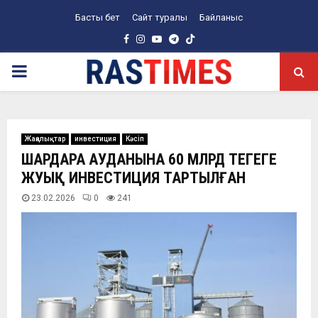
Басты бет
Сайт туралы
Байланыс
Facebook
Instagram
Youtube
Telegram
PRIMARY
MENU
Жаңалықтар
инвестиция
Кәсіп
ШАРДАРА АУДАНЫНА 60 МЛРД ТЕҢГЕГЕ
ЖУЫҚ ИНВЕСТИЦИЯ ТАРТЫЛҒАН
23.02.2026
0
241