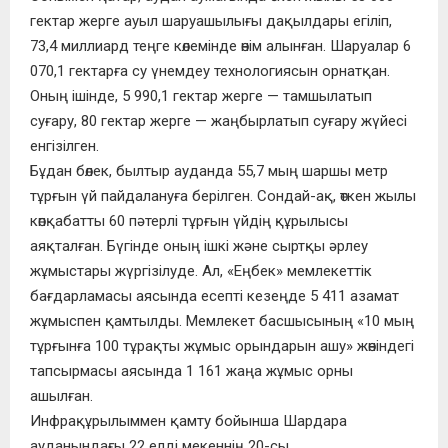
гектар жерге ауыл шаруашылығы дақылдары егіліп,
73,4 миллиард теңге көлемінде өнім алынған. Шаруалар 6
070,1 гектарға су үнемдеу технологиясын орнатқан.
Оның ішінде, 5 990,1 гектар жерге — тамшылатып
суғару, 80 гектар жерге — жаңбырлатып суғару жүйесі
енгізілген.
Бұдан бөлек, былтыр ауданда 55,7 мың шаршы метр
тұрғын үй пайдалануға берілген. Сондай-ақ, өткен жылы
көпқабатты 60 пәтерлі тұрғын үйдің құрылысы
аяқталған. Бүгінде оның ішкі және сыртқы әрлеу
жұмыстары жүргізілуде. Ал, «Еңбек» мемлекеттік
бағдарламасы аясында есепті кезеңде 5 411 азамат
жұмыспен қамтылды. Мемлекет басшысының «10 мың
тұрғынға 100 тұрақты жұмыс орындарын ашу» жөніндегі
тапсырмасы аясында 1 161 жаңа жұмыс орны
ашылған.
Инфрақұрылыммен қамту бойынша Шардара
ауданындағы 22 елді мекеннің 20-сы