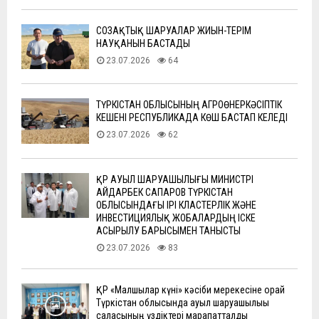
СОЗАҚТЫҚ ШАРУАЛАР ЖИЫН-ТЕРІМ
НАУҚАНЫН БАСТАДЫ
23.07.2026
64
ТҮРКІСТАН ОБЛЫСЫНЫҢ АГРОӨНЕРКӘСІПТІК
КЕШЕНІ РЕСПУБЛИКАДА КӨШ БАСТАП КЕЛЕДІ
23.07.2026
62
ҚР АУЫЛ ШАРУАШЫЛЫҒЫ МИНИСТРІ
АЙДАРБЕК САПАРОВ ТҮРКІСТАН
ОБЛЫСЫНДАҒЫ ІРІ КЛАСТЕРЛІК ЖӘНЕ
ИНВЕСТИЦИЯЛЫҚ ЖОБАЛАРДЫҢ ІСКЕ
АСЫРЫЛУ БАРЫСЫМЕН ТАНЫСТЫ
23.07.2026
83
ҚР «Малшылар күні» кәсіби мерекесіне орай
Түркістан облысында ауыл шаруашылығы
саласының үздіктері марапатталды