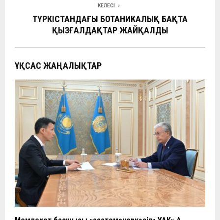
k
p
и
КЕЛЕСІ
ть
ТҮРКІСТАНДАҒЫ БОТАНИКАЛЫҚ БАҚТА
ҚЫЗҒАЛДАҚТАР ЖАЙҚАЛДЫ
ҰҚСАС ЖАҢАЛЫҚТАР