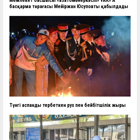
Мемлекет басшысы «Қазатомөнеркәсіп» ҰАК» АҚ
басқарма төрағасы Мейіржан Юсуповты қабылдады
Түнгі аспанды тербеткен рух пен бейбітшілік жыры