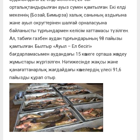
орталықтандырылған ауыз сумен қамтылған. Екі елді
мекеннің (Бозай, Бимырза) халық санының аздығына
және ауыл округтерінен шалғай орналасуына
байланысты тұрғындармен келісім хаттамасы түзілген.
Ал, табиғи газбен аудан тұрғындарының 98 пайызы
қамтылған. Былтыр «Ауыл – Ел бесігі»
бағдарламасымен аудандағы 15 көшеге орташа жөндеу
жұмыстары жүргізілген. Нәтижесінде жақсы және
қанағаттанарлық жағдайдағы көшелердің үлесі 91,6
пайызды құрап отыр.