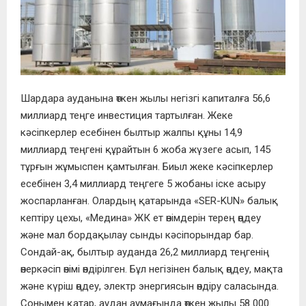
Шардара ауданына өткен жылы негізгі капиталға 56,6
миллиард теңге инвестиция тартылған. Жеке
кәсіпкерлер есебінен былтыр жалпы құны 14,9
миллиард теңгені құрайтын 6 жоба жүзеге асып, 145
тұрғын жұмыспен қамтылған. Биыл жеке кәсіпкерлер
есебінен 3,4 миллиард теңгеге 5 жобаны іске асыру
жоспарланған. Олардың қатарында «SER-KUN» балық
кептіру цехы, «Медина» ЖК ет өнімдерін терең өңдеу
және мал бордақылау сынды кәсіпорындар бар.
Сондай-ақ, былтыр ауданда 26,2 миллиард теңгенің
өнеркәсіп өнімі өндірілген. Бұл негізінен балық өңдеу, мақта
және күріш өңдеу, электр энергиясын өндіру саласында.
Сонымен қатар, аудан аумағында өткен жылы 58 000