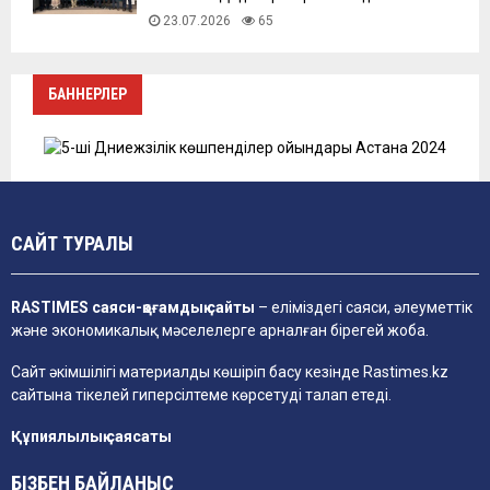
23.07.2026
65
БАННЕРЛЕР
САЙТ ТУРАЛЫ
RASTIMES саяси-қоғамдық сайты
– еліміздегі саяси, әлеуметтік
және экономикалық мәселелерге арналған бірегей жоба.
Сайт әкімшілігі материалды көшіріп басу кезінде
Rastimes.kz
сайтына тікелей гиперсілтеме көрсетуді талап етеді.
Құпиялылық саясаты
БІЗБЕН БАЙЛАНЫС