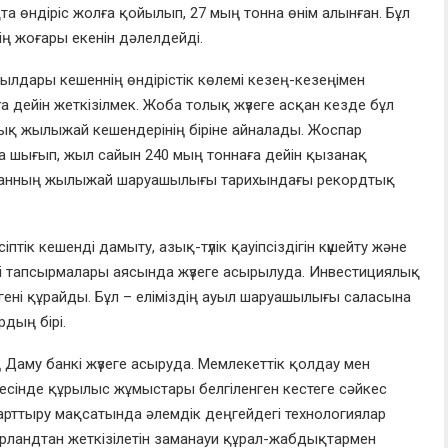
та өндіріс жолға қойылып, 27 мың тонна өнім алынған. Бұл
нің жоғары екенін дәлелдейді.
ылдары кешеннің өндірістік көлемі кезең-кезеңімен
 дейін жеткізілмек. Жоба толық жүзеге асқан кезде бұл
лық жылыжай кешендерінің біріне айналады. Жоспар
 шығып, жыл сайын 240 мың тоннаға дейін қызанақ
станның жылыжай шаруашылығы тарихындағы рекордтық
к кешенді дамыту, азық-түлік қауіпсіздігін күшейту және
егі тапсырмалары аясында жүзеге асырылуда. Инвестициялық
ені құрайды. Бұл – еліміздің ауыл шаруашылығы саласына
дың бірі.
му банкі жүзеге асыруда. Мемлекеттік қолдау мен
сінде құрылыс жұмыстары белгіленген кестеге сәйкес
гін арттыру мақсатында әлемдік деңгейдегі технологиялар
ерландтан жеткізілетін заманауи құрал-жабдықтармен