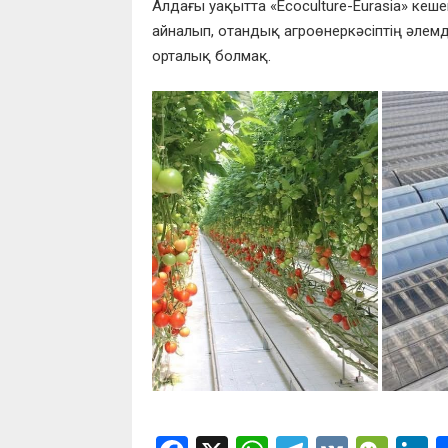
Алдағы уақытта «Ecoculture-Eurasia» кеше
айналып, отандық агроөнеркәсіптің әлемд
орталық болмақ.