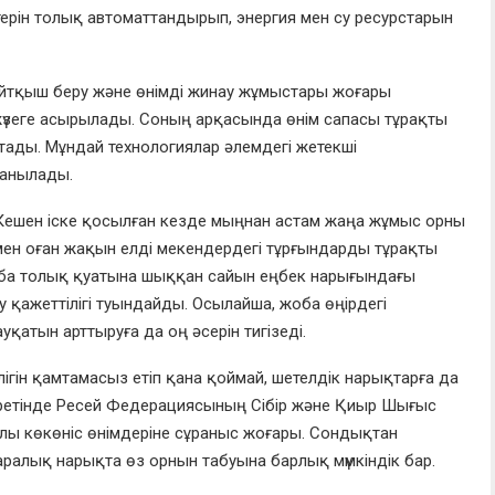
стерін толық автоматтандырып, энергия мен су ресурстарын
айтқыш беру және өнімді жинау жұмыстары жоғары
жүзеге асырылады. Соның арқасында өнім сапасы тұрақты
артады. Мұндай технологиялар әлемдегі жетекші
данылады.
Кешен іске қосылған кезде мыңнан астам жаңа жұмыс орны
 мен оған жақын елді мекендердегі тұрғындарды тұрақты
жоба толық қуатына шыққан сайын еңбек нарығындағы
 қажеттілігі туындайды. Осылайша, жоба өңірдегі
қатын арттыруға да оң әсерін тигізеді.
ілігін қамтамасыз етіп қана қоймай, шетелдік нарықтарға да
т ретінде Ресей Федерациясының Сібір және Қиыр Шығыс
палы көкөніс өнімдеріне сұраныс жоғары. Сондықтан
аралық нарықта өз орнын табуына барлық мүмкіндік бар.