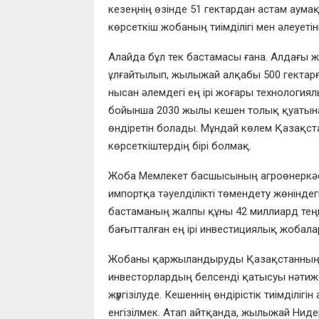
кезеңнің өзінде 51 гектардан астам аумақ
көрсеткіш жобаның тиімділігі мен әлеуеті
Алайда бұл тек бастамасы ғана. Алдағы ж
ұлғайтылып, жылыжай алқабы 500 гектарға
нысан әлемдегі ең ірі жоғары технология
бойынша 2030 жылы кешен толық қуатына
өндіретін болады. Мұндай көлем Қазақ
көрсеткіштердің бірі болмақ.
Жоба Мемлекет басшысының агроөнеркәсіпті
импортқа тәуелділікті төмендету жөнінд
бастаманың жалпы құны 42 миллиард теңг
бағытталған ең ірі инвестициялық жобалар
Жобаны қаржыландыруды Қазақстанның Да
инвесторлардың белсенді қатысуы нәтиже
жүргізілуде. Кешеннің өндірістік тиімділі
енгізілмек. Атап айтқанда, жылыжай Нид