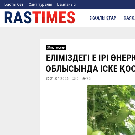
Басты бет
Сайт туралы
Байланыс
ЖАҢАЛЫҚТАР
САЯС
Жаңалықтар
ЕЛІМІЗДЕГІ ЕҢ ІРІ Ө
ОБЛЫСЫНДА ІСКЕ Қ
21.04.2026
0
75