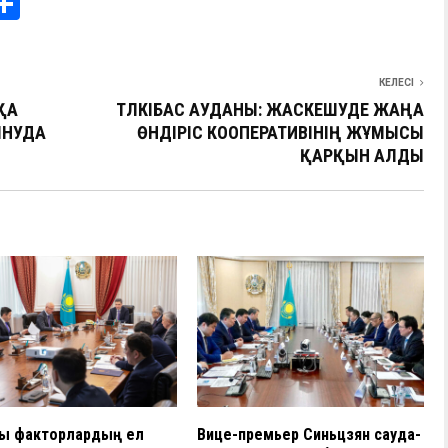
i
О
т
e
п
КЕЛЕСІ
I
р
ҚА
ТҮЛКІБАС АУДАНЫ: ЖАСКЕШУДЕ ЖАҢА
а
ЫНУДА
ӨНДІРІС КООПЕРАТИВІНІҢ ЖҰМЫСЫ
в
ҚАРҚЫН АЛДЫ
и
ть
ы факторлардың ел
Вице-премьер Синьцзян сауда-