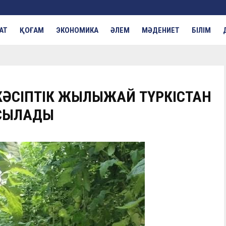
АТ
ҚОҒАМ
ЭКОНОМИКА
ӘЛЕМ
МӘДЕНИЕТ
БІЛІМ
НЕРКӘСІПТІК ЖЫЛЫЖАЙ ТҮРКІСТАН
ОСЫЛАДЫ