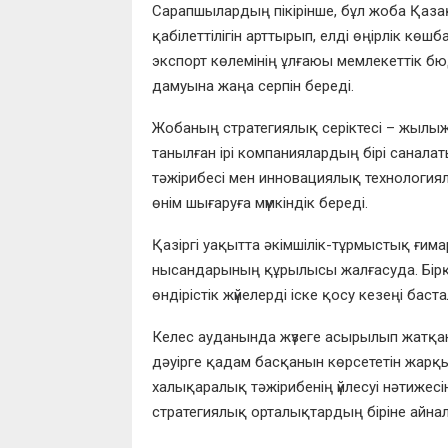
Сарапшылардың пікірінше, бұл жоба Қаз
қабілеттілігін арттырып, елді өңірлік кө
экспорт көлемінің ұлғаюы мемлекеттік бю
дамуына жаңа серпін береді.
Жобаның стратегиялық серіктесі – жылыж
танылған ірі компаниялардың бірі санал
тәжірибесі мен инновациялық технологияла
өнім шығаруға мүмкіндік береді.
Қазіргі уақытта әкімшілік-тұрмыстық ғим
нысандарының құрылысы жалғасуда. Бірқ
өндірістік жүйелерді іске қосу кезеңі баста
Келес ауданында жүзеге асырылып жатқа
дәуірге қадам басқанын көрсететін жарқы
халықаралық тәжірибенің үйлесуі нәтижесі
стратегиялық орталықтардың біріне айнал