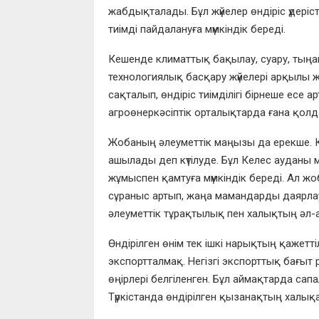
жабдықталады. Бұл жүйелер өндіріс үдері
тиімді пайдалануға мүмкіндік береді.
Кешенде климаттық бақылау, суару, тың
технологиялық басқару жүйелері арқылы 
сақталып, өндіріс тиімділігі бірнеше есе 
агроөнеркәсіптік орталықтарда ғана қол
Жобаның әлеуметтік маңызы да ерекше. 
ашылады деп күтілуде. Бұл Келес ауданы
жұмыспен қамтуға мүмкіндік береді. Ал 
сұраныс артып, жаңа мамандарды даярлау
әлеуметтік тұрақтылық пен халықтың әл-ау
Өндірілген өнім тек ішкі нарықтың қажетт
экспортталмақ. Негізгі экспорттық бағы
өңірлері белгіленген. Бұл аймақтарда са
Түркістанда өндірілген қызанақтың халық