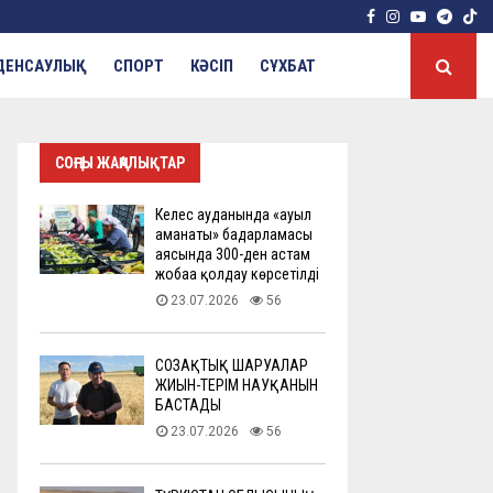
Facebook
Instagram
Youtube
Tele
ДЕНСАУЛЫҚ
СПОРТ
КӘСІП
СҰХБАТ
СОҢҒЫ ЖАҢАЛЫҚТАР
Келес ауданында «ауыл
аманаты» бағдарламасы
аясында 300-ден астам
жобаға қолдау көрсетілді
23.07.2026
56
СОЗАҚТЫҚ ШАРУАЛАР
ЖИЫН-ТЕРІМ НАУҚАНЫН
БАСТАДЫ
23.07.2026
56