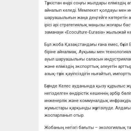
Түркістан өңірі соңғы жылдары еліміздің 
айналып келеді. Мемлекет қолдауы мен и
шаруашылығын жаңа деңгейге көтеретін а
ірісі әрі стратегиялық маңызы жоғары ба
заманауи «Ecoculture-Eurasia» жылыжай ке
Бұл жоба Қазақстандағы ғана емес, бүкіл Е
біріне айналмақ. Ауқымы мен технологиял
ауыл шаруашылығы саласын индустриялан
және еліміздің экспорттық әлеуетін артт
азық-түлік қауіпсіздігін нығайтып, импортт
Бүгінде Келес ауданында қызу құрылыс жұ
негізделген өндірістік кешеннің әрбір бө
инженерлік және коммуналдық инфрақұры
жұмыстары қарқынды жүргізілуде. Алдағы
жоспарланып отыр.
Жобаның негізгі бағыты – экологиялық та