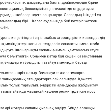
агроөнеркәсіптік дамуындағы басты драйверлердің біріне
нвестициялық белсенділіктің нәтижесінде өңірде ауыл
уқымды жобалар жүзеге асырылуда. Солардың ішіндегі ең
стамалардың бірі – Келес ауданында бой көтеріп жатқан
шені.
уропа кеңістігіндегі ең ірі жабық агроөндірістік кешендердің
ық мүмкіндіктері жағынан теңдессіз саналатын мега-жоба
дыруға, ішкі нарықты сапалы өніммен қамтамасыз етуге
ыруға бағытталған. Сонымен қатар бұл кешен Қазақстанның
ық өнімдерге тәуелділікті азайтуға мүмкіндік береді.
мыстары жүріп жатыр. Заманауи технологияларға
лігі халықаралық стандарттарға сай салынуда. Қажетті
лым толық тартылып, өндірістік алаңдарды жабдықтау
 тамыз айында жылыжай кешенін ресми түрде іске қосу
за әрі жоғары сапалы қызанақ өндіру. Бүгінде алғашқы