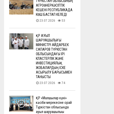
ТҮРКІСТАН ОБЛЫСЫНЫҢ
АГРОӨНЕРКӘСІПТІК
КЕШЕНІ РЕСПУБЛИКАДА
КӨШ БАСТАП КЕЛЕДІ
23.07.2026
53
ҚР АУЫЛ
ШАРУАШЫЛЫҒЫ
МИНИСТРІ АЙДАРБЕК
САПАРОВ ТҮРКІСТАН
ОБЛЫСЫНДАҒЫ ІРІ
КЛАСТЕРЛІК ЖӘНЕ
ИНВЕСТИЦИЯЛЫҚ
ЖОБАЛАРДЫҢ ІСКЕ
АСЫРЫЛУ БАРЫСЫМЕН
ТАНЫСТЫ
23.07.2026
74
ҚР «Малшылар күні»
кәсіби мерекесіне орай
Түркістан облысында
ауыл шаруашылығы