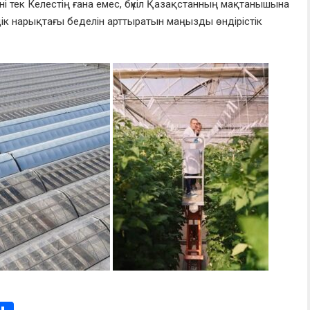
ні тек Келестің ғана емес, бүкіл Қазақстанның мақтанышына
ік нарықтағы беделін арттыратын маңызды өндірістік