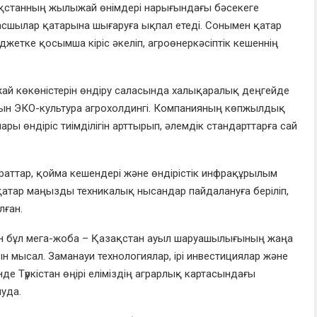
ақстанның жылыжай өнімдері нарығындағы бәсекеге
шбасшылар қатарына шығаруға ықпал етеді. Сонымен қатар
джетке қосымша кіріс әкеліп, агроөнеркәсіптік кешеннің
ай көкөністерін өндіру саласында халықаралық деңгейде
атын ЭКО-культура агрохолдингі. Компанияның көпжылдық
ры өндіріс тиімділігін арттырып, әлемдік стандарттарға сай
араттар, қойма кешендері және өндірістік инфрақұрылым
атар маңызды техникалық нысандар пайдалануға беріліп,
лған.
н бұл мега-жоба – Қазақстан ауыл шаруашылығының жаңа
н мысал. Заманауи технологиялар, ірі инвестициялар және
нде Түркістан өңірі еліміздің аграрлық картасындағы
уда.