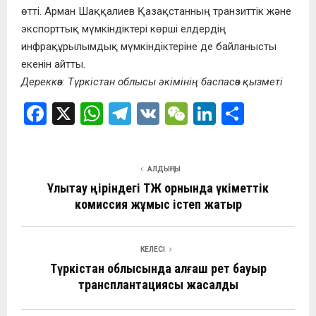
өтті. Арман Шаққалиев Қазақстанның транзиттік және
экспорттық мүмкіндіктері көрші елдердің
инфрақұрылымдық мүмкіндіктеріне де байланысты
екенін айтты.
Дереккөз: Түркістан облысы әкімінің баспасөз қызметі
F
X
W
T
V
W
Li
О
a
h
el
K
e
n
т
ce
at
e
C
ke
п
АЛДЫҢҒЫ
b
s
gr
h
dI
р
Ұлытау өңіріндегі ТЖ орнында үкіметтік
o
A
a
at
n
а
комиссия жұмыс істеп жатыр
o
p
m
в
k
p
и
КЕЛЕСІ
ть
Түркістан облысында алғаш рет бауыр
трансплантациясы жасалды