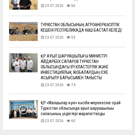
23.07.2026
56
ТҮРКІСТАН ОБЛЫСЫНЫҢ АГРОӨНЕРКӘСІПТІК
КЕШЕНІ РЕСПУБЛИКАДА КӨШ БАСТАП КЕЛЕДІ
23.07.2026
53
ҚР АУЫЛ ШАРУАШЫЛЫҒЫ МИНИСТРІ
АЙДАРБЕК САПАРОВ ТҮРКІСТАН
ОБЛЫСЫНДАҒЫ ІРІ КЛАСТЕРЛІК ЖӘНЕ
ИНВЕСТИЦИЯЛЫҚ ЖОБАЛАРДЫҢ ІСКЕ
АСЫРЫЛУ БАРЫСЫМЕН ТАНЫСТЫ
23.07.2026
74
ҚР «Малшылар күні» кәсіби мерекесіне орай
Түркістан облысында ауыл шаруашылығы
саласының үздіктері марапатталды
23.07.2026
60