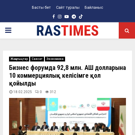
Басты бет
Сайт туралы
Байланыс
Facebook
Instagram
Youtube
Telegram
PRIMARY
MENU
Жаңалықтар
Саясат
Экономика
Бизнес форумда 92,8 млн. АҚШ долларына
10 коммерциялық келісімге қол
қойылды
18.02.2025
0
312