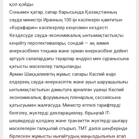
қол қойды.
Сонымен қатар, сапар барысында Қазақстанның
сауда министрі Иранның 100 ірі кәсіпкерін қамтитын
«Корафарин» кәсіпкерлер кеңесімен кездесті.
Кездесуде сауда-экономикалық ынтымақтастықты
кеңейту перспективалары, сондай — ақ химия
өнеркәсібінен тоқыма және орман өнеркәсібіне дейінгі
әртүрлі салалардағы тауарлар өндірісі мен сұранысына
қатысты мәселелер талқыланды.
Арман Шаққалиевтің жұмыс сапары Каспий өңірі
елдерінің сауда-өнеркәсіптік және ауыл шаруашылығы
ынтымақтастығын дамытуға арналған үшінші Каспий
экономикалық форумының пленарлық сессиясына
қатысуымен жалғасуда. Министр өтпелі тарифтерді
белгілеу, жүктерді декларациялау, бірыңғай IT-
шешімдерді қолдану және транзиттік жүктерді шығару
мәселелерін талқылай отырып, ТМТ дәлізі шеңберінде
бірлескен жұмысты нығайтудың маңыздылығын атап