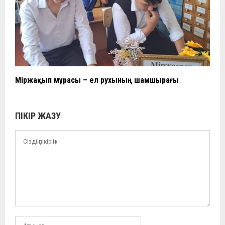
Міржақып мұрасы – ел рухының шамшырағы
ПІКІР ЖАЗУ