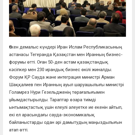
Өткен демалыс күндері Иран Ислам Республикасының
астанасы Тегеранда Қазақстан мен Иранның бизнес-
форумы өтті. Оған 50-ден астам қазақстандық
кәсіпкер мен 230 ирандық бизнес өкілі жиналды.
Форум ҚР Сауда және интеграция министрі Арман
Шаққалиев пен Иранның ауыл шаруашылығы министрі
Голамрез Нури Гезельдженің төрағалығымен
ұйымдастырылды. Тараптар өзара тиімді
ынтымақтастық үшін елеулі әлеуетке ие екенін айтып,
екі ел арасындағы сауда-экономикалық
байланыстарды одан әрі дамытудың маңыздылығын
атап өтті.