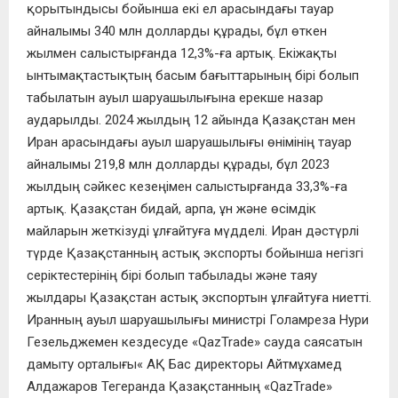
қорытындысы бойынша екі ел арасындағы тауар
айналымы 340 млн долларды құрады, бұл өткен
жылмен салыстырғанда 12,3%-ға артық. Екіжақты
ынтымақтастықтың басым бағыттарының бірі болып
табылатын ауыл шаруашылығына ерекше назар
аударылды. 2024 жылдың 12 айында Қазақстан мен
Иран арасындағы ауыл шаруашылығы өнімінің тауар
айналымы 219,8 млн долларды құрады, бұл 2023
жылдың сәйкес кезеңімен салыстырғанда 33,3%-ға
артық. Қазақстан бидай, арпа, ұн және өсімдік
майларын жеткізуді ұлғайтуға мүдделі. Иран дәстүрлі
түрде Қазақстанның астық экспорты бойынша негізгі
серіктестерінің бірі болып табылады және таяу
жылдары Қазақстан астық экспортын ұлғайтуға ниетті.
Иранның ауыл шаруашылығы министрі Голамреза Нури
Гезельджемен кездесуде «QazTrade» сауда саясатын
дамыту орталығы« АҚ Бас директоры Айтмұхамед
Алдажаров Тегеранда Қазақстанның «QazTrade»