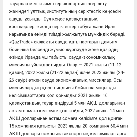
тауарлар мен қызметтер экспортын ілгерілету
жөніндегі ұлттық институтының серіктестік кеңсесін
ашуды ұсынды. Бұл кеңсе қазақстандық
кәсіпкерлерге жаңа серіктестер табуға және Иран
нарығында өнімді тиімді жылжытуға мүмкіндік береді.
«QazTrade» екіжақты сауда қатынастарын дамыту
бойынша белсенді жұмыс жүргізуде және қазірдің
өзінде Иранда үш табысты сауда-экономикалық
миссияны ұйымдастырды. Олар — 2021 жылы (11-12
қазан), 2022 жылы (21-22 ақпан) және 2023 жылы (24-
26 сәуір) өткен сауда экономикалық миссиялар. Осы
миссиялардың қорытындысы бойынша маңызды
келісімшарттарға қол қойылды: 2021 жылы 16
қазақстандық тауар өндіруші 5 млн АҚШ долларынан
астам сомаға келісімге қол қойды, 2022 жылы 14 млн
АҚШ долларынан астам сомаға келісімге қол қойған
15 компания қатысты, 2023 жылы 20 компания 60,4 млн
АҚШ доллары сомасына экспорттық келісімшарттарға