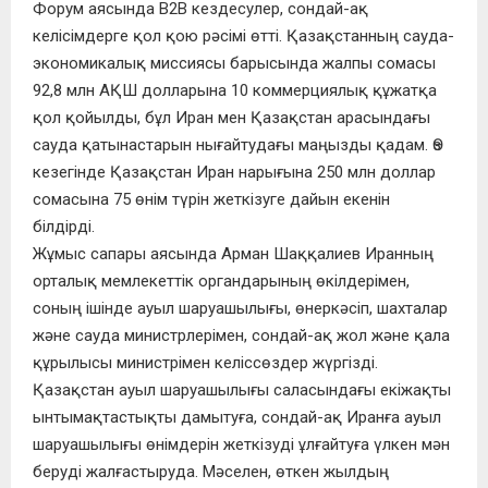
Форум аясында B2B кездесулер, сондай-ақ
келісімдерге қол қою рәсімі өтті. Қазақстанның сауда-
экономикалық миссиясы барысында жалпы сомасы
92,8 млн АҚШ долларына 10 коммерциялық құжатқа
қол қойылды, бұл Иран мен Қазақстан арасындағы
сауда қатынастарын нығайтудағы маңызды қадам. Өз
кезегінде Қазақстан Иран нарығына 250 млн доллар
сомасына 75 өнім түрін жеткізуге дайын екенін
білдірді.
Жұмыс сапары аясында Арман Шаққалиев Иранның
орталық мемлекеттік органдарының өкілдерімен,
соның ішінде ауыл шаруашылығы, өнеркәсіп, шахталар
және сауда министрлерімен, сондай-ақ жол және қала
құрылысы министрімен келіссөздер жүргізді.
Қазақстан ауыл шаруашылығы саласындағы екіжақты
ынтымақтастықты дамытуға, сондай-ақ Иранға ауыл
шаруашылығы өнімдерін жеткізуді ұлғайтуға үлкен мән
беруді жалғастыруда. Мәселен, өткен жылдың