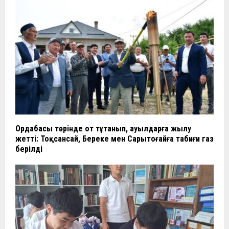
Ордабасы төрінде от тұтанып, ауылдарға жылу
жетті: Тоқсансай, Береке мен Сарытоғайға табиғи газ
берілді