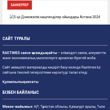
БАННЕРЛЕР
САЙТ ТУРАЛЫ
RASTIMES саяси-қоғамдық сайты
– еліміздегі саяси, әлеуметтік
және экономикалық мәселелерге арналған бірегей жоба.
Сайт әкімшілігі материалды көшіріп басу кезінде
Rastimes.kz
сайтына тікелей гиперсілтеме көрсетуді талап етеді.
Құпиялылық саясаты
БІЗБЕН БАЙЛАНЫС
Мекен-жайымыз:
ҚР, Түркістан облысы, Қазығұрт ауылы, Төле