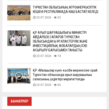
ТҮРКІСТАН ОБЛЫСЫНЫҢ АГРОӨНЕРКӘСІПТІК
КЕШЕНІ РЕСПУБЛИКАДА КӨШ БАСТАП КЕЛЕДІ
23.07.2026
53
ҚР АУЫЛ ШАРУАШЫЛЫҒЫ МИНИСТРІ
АЙДАРБЕК САПАРОВ ТҮРКІСТАН
ОБЛЫСЫНДАҒЫ ІРІ КЛАСТЕРЛІК ЖӘНЕ
ИНВЕСТИЦИЯЛЫҚ ЖОБАЛАРДЫҢ ІСКЕ
АСЫРЫЛУ БАРЫСЫМЕН ТАНЫСТЫ
23.07.2026
74
ҚР «Малшылар күні» кәсіби мерекесіне орай
Түркістан облысында ауыл шаруашылығы
саласының үздіктері марапатталды
23.07.2026
60
БАННЕРЛЕР