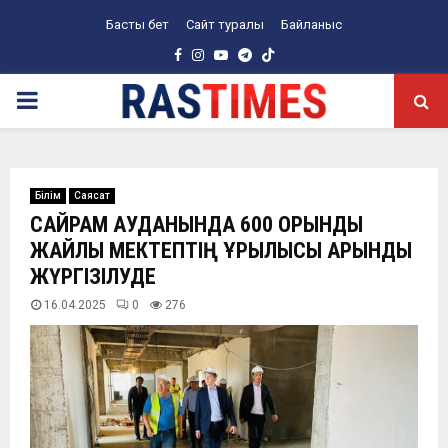
Басты бет
Сайт туралы
Байланыс
Facebook
Instagram
Youtube
Telegram
PRIMARY
MENU
Білім
Саясат
САЙРАМ АУДАНЫНДА 600 ОРЫНДЫҚ
ЖАЙЛЫ МЕКТЕПТІҢ ҚҰРЫЛЫСЫ ҚАРҚЫНДЫ
ЖҮРГІЗІЛУДЕ
16.04.2025
0
276