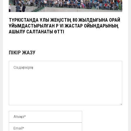
ТҮРКІСТАНДА ҰЛЫ ЖЕҢІСТІҢ 80 ЖЫЛДЫҒЫНА ОРАЙ
ҰЙЫМДАСТЫРЫЛҒАН ҚР VI ЖАСТАР ОЙЫНДАРЫНЫҢ
АШЫЛУ САЛТАНАТЫ ӨТТІ
ПІКІР ЖАЗУ