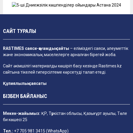
САЙТ ТУРАЛЫ
RASTIMES саяси-қоғамдық сайты
– еліміздегі саяси, әлеуметтік
және экономикалық мәселелерге арналған бірегей жоба.
Сайт әкімшілігі материалды көшіріп басу кезінде
Rastimes.kz
сайтына тікелей гиперсілтеме көрсетуді талап етеді.
Құпиялылық саясаты
БІЗБЕН БАЙЛАНЫС
Мекен-жайымыз:
ҚР, Түркістан облысы, Қазығұрт ауылы, Төле
би көшесі 25
Тел.:
+7 705 981 3415 (WhatsApp)