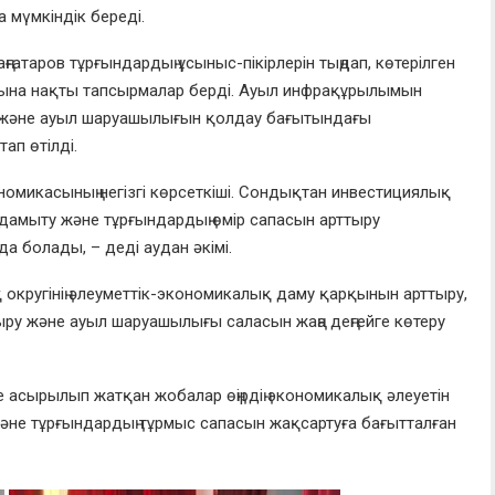
мүмкіндік береді.
ғатаров тұрғындардың ұсыныс-пікірлерін тыңдап, көтерілген
рына нақты тапсырмалар берді. Ауыл инфрақұрылымын
у және ауыл шаруашылығын қолдау бағытындағы
ап өтілді.
номикасының негізгі көрсеткіші. Сондықтан инвестициялық
амыту және тұрғындардың өмір сапасын арттыру
 болады, – деді аудан әкімі.
ругінің әлеуметтік-экономикалық даму қарқынын арттыру,
ыру және ауыл шаруашылығы саласын жаңа деңгейге көтеру
 асырылып жатқан жобалар өңірдің экономикалық әлеуетін
әне тұрғындардың тұрмыс сапасын жақсартуға бағытталған