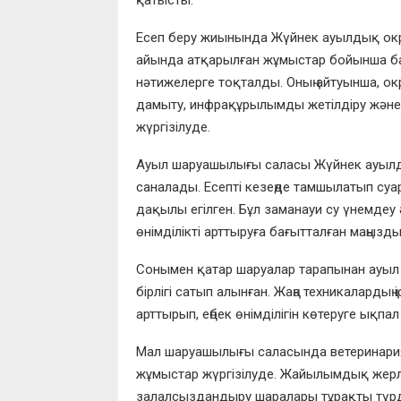
Есеп беру жиынында Жүйнек ауылдық округ
айында атқарылған жұмыстар бойынша бая
нәтижелерге тоқталды. Оның айтуынша, 
дамыту, инфрақұрылымды жетілдіру және 
жүргізілуде.
Ауыл шаруашылығы саласы Жүйнек ауылдық о
саналады. Есепті кезеңде тамшылатып суа
дақылы егілген. Бұл заманауи су үнемдеу ә
өнімділікті арттыруға бағытталған маңызды
Сонымен қатар шаруалар тарапынан ауыл 
бірлігі сатып алынған. Жаңа техникалардың
арттырып, еңбек өнімділігін көтеруге ықпал
Мал шаруашылығы саласында ветеринария
жұмыстар жүргізілуде. Жайылымдық жерл
залалсыздандыру шаралары тұрақты түрде