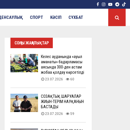
Facebook
Instagram
Youtube
Tele
ДЕНСАУЛЫҚ
СПОРТ
КӘСІП
СҰХБАТ
СОҢҒЫ ЖАҢАЛЫҚТАР
Келес ауданында «ауыл
аманаты» бағдарламасы
аясында 300-ден астам
жобаға қолдау көрсетілді
23.07.2026
60
СОЗАҚТЫҚ ШАРУАЛАР
ЖИЫН-ТЕРІМ НАУҚАНЫН
БАСТАДЫ
23.07.2026
59