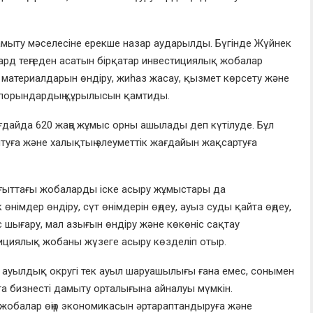
ыту мәселесіне ерекше назар аударылды. Бүгінде Жүйнек
ард теңгеден асатын бірқатар инвестициялық жобалар
материалдарын өндіру, жиһаз жасау, қызмет көрсету және
іпорындардың құрылысын қамтиды.
ғдайда 620 жаңа жұмыс орны ашылады деп күтілуде. Бұл
уға және халықтың әлеуметтік жағдайын жақсартуға
бағыттағы жобаларды іске асыру жұмыстары да
өнімдер өндіру, сүт өнімдерін өңдеу, ауыз суды қайта өңдеу,
 шығару, мал азығын өндіру және көкөніс сақтау
ициялық жобаны жүзеге асыру көзделіп отыр.
 ауылдық округі тек ауыл шаруашылығы ғана емес, сонымен
та бизнесті дамыту орталығына айналуы мүмкін.
 жобалар өңір экономикасын әртараптандыруға және