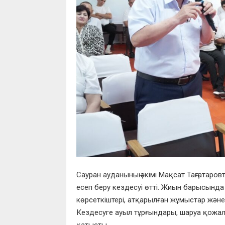
Сауран ауданының әкімі Мақсат Таңғатаро
есеп беру кездесуі өтті. Жиын барысында
көрсеткіштері, атқарылған жұмыстар және
Кездесуге ауыл тұрғындары, шаруа қожа
қатысты.