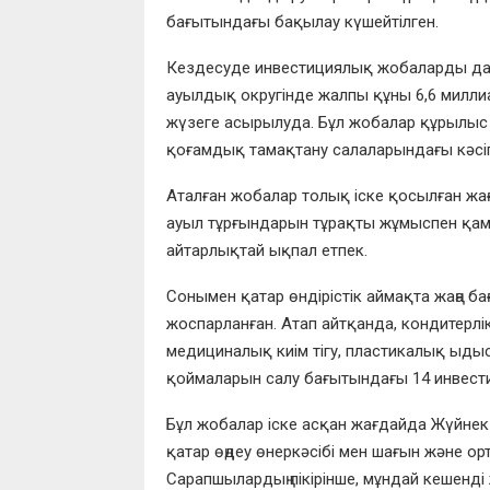
бағытындағы бақылау күшейтілген.
Кездесуде инвестициялық жобаларды дам
ауылдық округінде жалпы құны 6,6 милли
жүзеге асырылуда. Бұл жобалар құрылыс 
қоғамдық тамақтану салаларындағы кәс
Аталған жобалар толық іске қосылған жа
ауыл тұрғындарын тұрақты жұмыспен қамт
айтарлықтай ықпал етпек.
Сонымен қатар өндірістік аймақта жаңа 
жоспарланған. Атап айтқанда, кондитерлік 
медициналық киім тігу, пластикалық ыдыс
қоймаларын салу бағытындағы 14 инвест
Бұл жобалар іске асқан жағдайда Жүйнек
қатар өңдеу өнеркәсібі мен шағын және ор
Сарапшылардың пікірінше, мұндай кешенді