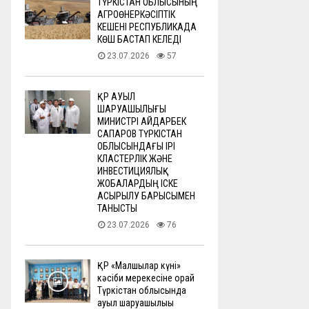
ТҮРКІСТАН ОБЛЫСЫНЫҢ
АГРОӨНЕРКӘСІПТІК
КЕШЕНІ РЕСПУБЛИКАДА
КӨШ БАСТАП КЕЛЕДІ
23.07.2026
57
ҚР АУЫЛ
ШАРУАШЫЛЫҒЫ
МИНИСТРІ АЙДАРБЕК
САПАРОВ ТҮРКІСТАН
ОБЛЫСЫНДАҒЫ ІРІ
КЛАСТЕРЛІК ЖӘНЕ
ИНВЕСТИЦИЯЛЫҚ
ЖОБАЛАРДЫҢ ІСКЕ
АСЫРЫЛУ БАРЫСЫМЕН
ТАНЫСТЫ
23.07.2026
76
ҚР «Малшылар күні»
кәсіби мерекесіне орай
Түркістан облысында
ауыл шаруашылығы