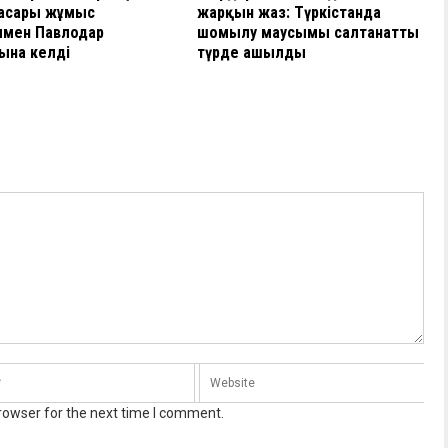
асары жұмыс
жарқын жаз: Түркістанда
ымен Павлодар
шомылу маусымы салтанатты
ына келді
түрде ашылды
rowser for the next time I comment.