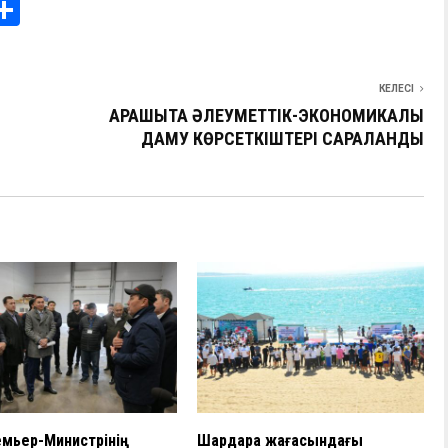
i
О
т
e
п
КЕЛЕСІ
I
р
ҚАРАШЫҚТА ӘЛЕУМЕТТІК-ЭКОНОМИКАЛЫҚ
а
ДАМУ КӨРСЕТКІШТЕРІ САРАЛАНДЫ
в
и
ть
мьер-Министрінің
Шардара жағасындағы