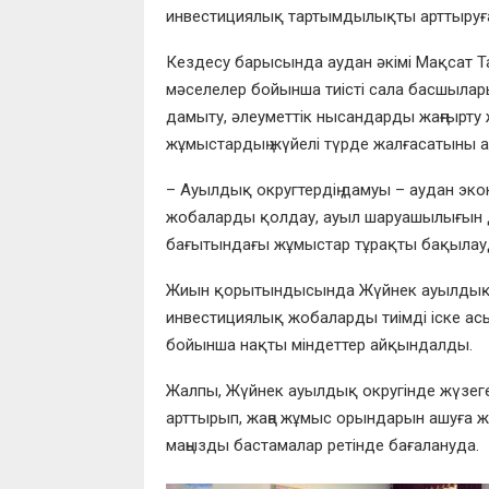
инвестициялық тартымдылықты арттыруға 
Кездесу барысында аудан әкімі Мақсат Таң
мәселелер бойынша тиісті сала басшыла
дамыту, әлеуметтік нысандарды жаңғырт
жұмыстардың жүйелі түрде жалғасатыны ат
– Ауылдық округтердің дамуы – аудан эко
жобаларды қолдау, ауыл шаруашылығын д
бағытындағы жұмыстар тұрақты бақылауда
Жиын қорытындысында Жүйнек ауылдық ок
инвестициялық жобаларды тиімді іске ас
бойынша нақты міндеттер айқындалды.
Жалпы, Жүйнек ауылдық округінде жүзеге
арттырып, жаңа жұмыс орындарын ашуға ж
маңызды бастамалар ретінде бағалануда.