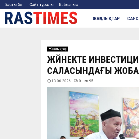
Басты бет
Сайт туралы
Байланыс
ЖАҢАЛЫҚТАР
САЯС
Жаңалықтар
ЖҮЙНЕКТЕ ИНВЕСТИЦ
САЛАСЫНДАҒЫ ЖОБА
13.06.2026
0
95