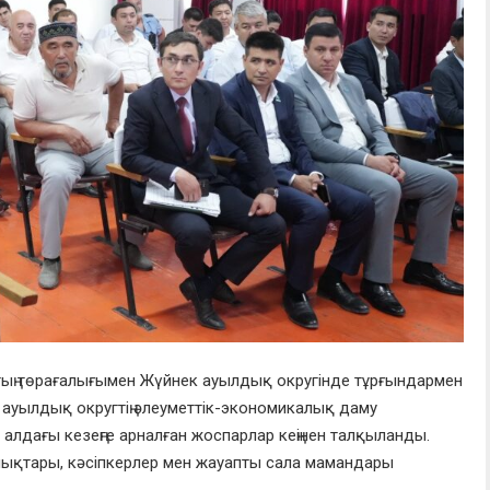
втың төрағалығымен Жүйнек ауылдық округінде тұрғындармен
 ауылдық округтің әлеуметтік-экономикалық даму
 алдағы кезеңге арналған жоспарлар кеңінен талқыланды.
лықтары, кәсіпкерлер мен жауапты сала мамандары