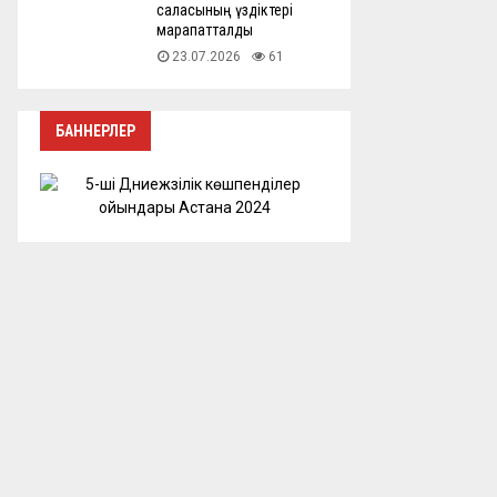
саласының үздіктері
марапатталды
23.07.2026
61
БАННЕРЛЕР