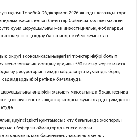
інің әкімі Төребай Әбдікарімов 2026 жылдың алғашқы төрт
ндама жасап, негізгі бағыттар бойынша қол жеткізілген
округте ауыл шаруашылығы мен инвестициялық жобаларды
кәсіпкерлікті қолдау бағытында жүйелі жұмыстар
кругі экономикасының негізгі тіректерінің бірі болып
ру технологиясын қолдану арқылы 550 гектар жерге мақта
дісі су ресурстарын тиімді пайдалануға мүмкіндік беріп,
 қадамдардың бірі ретінде бағалануда.
шаруашылығы өндірісін жаңғырту мақсатында 5 жаңа техника
 іске қосылуы егістік алқаптарындағы жұмыстардың тиімділігін
 етуде.
лық қауіпсіздікті қамтамасыз ету бағытында жоспарлы
ер мен буферлік аймақтарда кенеге қарсы
 атқарылып, мал басының аурулардың алдын алу