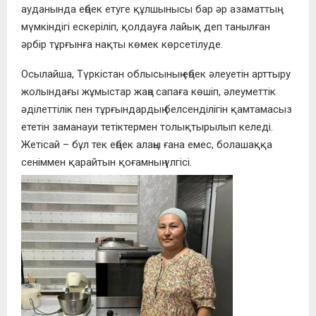
ауданында еңбек етуге құлшынысы бар әр азаматтың
мүмкіндігі ескеріліп, қолдауға лайық деп танылған
әрбір тұрғынға нақты көмек көрсетілуде.
Осылайша, Түркістан облысының еңбек әлеуетін арттыру
жолындағы жұмыстар жаңа сапаға көшіп, әлеуметтік
әділеттілік пен тұрғындардың белсенділігін қамтамасыз
ететін заманауи тетіктермен толықтырылып келеді.
Жетісай – бұл тек еңбек алаңы ғана емес, болашаққа
сеніммен қарайтын қоғамның үлгісі.