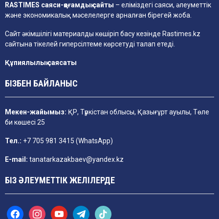
RASTIMES саяси-қоғамдық сайты
– еліміздегі саяси, әлеуметтік
және экономикалық мәселелерге арналған бірегей жоба.
Сайт әкімшілігі материалды көшіріп басу кезінде
Rastimes.kz
сайтына тікелей гиперсілтеме көрсетуді талап етеді.
Құпиялылық саясаты
БІЗБЕН БАЙЛАНЫС
Мекен-жайымыз:
ҚР, Түркістан облысы, Қазығұрт ауылы, Төле
би көшесі 25
Тел.:
+7 705 981 3415 (WhatsApp)
E-mail:
tanatarkazakbaev@yandex.kz
БІЗ ӘЛЕУМЕТТІК ЖЕЛІЛЕРДЕ
f
i
y
t
t