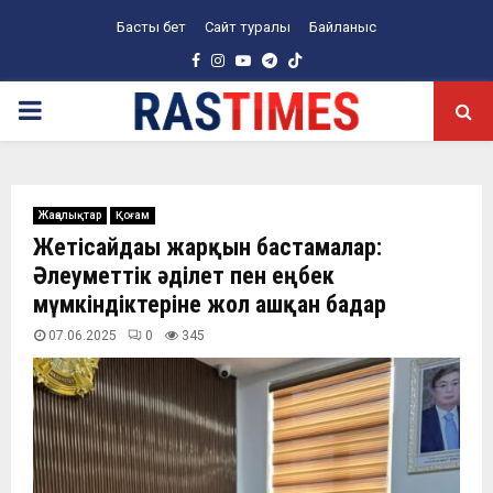
Басты бет
Сайт туралы
Байланыс
Facebook
Instagram
Youtube
Telegram
PRIMARY
MENU
Жаңалықтар
Қоғам
Жетісайдағы жарқын бастамалар:
Әлеуметтік әділет пен еңбек
мүмкіндіктеріне жол ашқан бағдар
07.06.2025
0
345