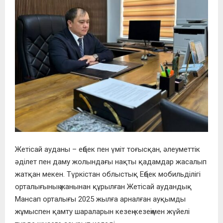
Жетісай ауданы – еңбек пен үміт тоғысқан, әлеуметтік
әділет пен даму жолындағы нақты қадамдар жасалып
жатқан мекен. Түркістан облыстық Еңбек мобильділігі
орталығының жанынан құрылған Жетісай аудандық
Мансап орталығы 2025 жылға арналған ауқымды
жұмыспен қамту шараларын кезең-кезеңімен жүйелі