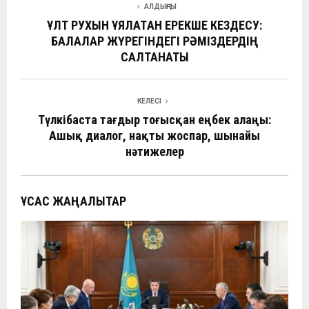
АЛДЫҢҒЫ
b
s
gr
h
dI
р
ҰЛТ РУХЫН ҰЯЛАТҚАН ЕРЕКШЕ КЕЗДЕСУ:
o
A
a
at
n
а
БАЛАЛАР ЖҮРЕГІНДЕГІ РӘМІЗДЕРДІҢ
o
p
САЛТАНАТЫ
m
в
k
p
и
ть
КЕЛЕСІ
Түлкібаста тағдыр тоғысқан еңбек алаңы:
Ашық диалог, нақты жоспар, шынайы
нәтижелер
ҰҚСАС ЖАҢАЛЫҚТАР