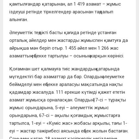
қамтылғандар қатарынан, ал 1 419 азамат – жұмыс
іздеуші ретінде тіркелгендер арасынан таңдалып
алынған.
Әлеуметтік теңдікті басты қағида ретінде ұстанған
орталық әйелдер мен жастарды жұмыспен қамтуға да
айрықша мән беріп отыр. 1 455 әйел мен 1 266 жас
азаматтың еңбекке тартылуы – осының жарқын көрінісі.
Қоғамнан шет қалмауға тиіс жандардың қатарында
мүгедектігі бар азаматтар да бар. Олардың әлеуметке
бейімделуі мен еңбекке араласуы мақсатында нақты
қадамдар жасалуда. 111 ерекше күтімді қажет ететін
азамат жұмысқа орналасқан. Олардың 17-сі – тұрақты
жұмыс орындарына, 5-еуі – әлеуметтік жұмыс
орындарына, 67-сі – ақылы қоғамдық жұмыстарға
тартылса, 1-еуі – «Күміс жас» жобасы арқылы, тағы 1-
еуі – жастар тәжірибесі аясында еңбек жолын бастаған.
Сонымен қатар, 18 азамат кәсіпкерлік негіздеріне