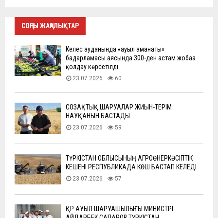
СОҢҒЫ ЖАҢАЛЫҚТАР
Келес ауданында «ауыл аманаты»
бағдарламасы аясында 300-ден астам жобаға
қолдау көрсетілді
23.07.2026
60
СОЗАҚТЫҚ ШАРУАЛАР ЖИЫН-ТЕРІМ
НАУҚАНЫН БАСТАДЫ
23.07.2026
59
ТҮРКІСТАН ОБЛЫСЫНЫҢ АГРОӨНЕРКӘСІПТІК
КЕШЕНІ РЕСПУБЛИКАДА КӨШ БАСТАП КЕЛЕДІ
23.07.2026
57
ҚР АУЫЛ ШАРУАШЫЛЫҒЫ МИНИСТРІ
АЙДАРБЕК САПАРОВ ТҮРКІСТАН