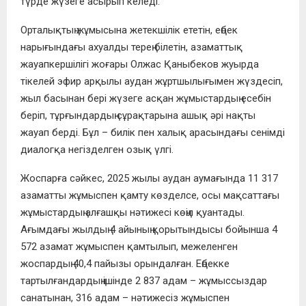
түрде жүзеге асырып келеді.
Орталықтың жұмысына жетекшілік ететін, еңбек
нарығындағы ахуалды терең білетін, азаматтық
жауапкершілігі жоғары Олжас Қаныбеков жуырда
тікелей эфир арқылы аудан жұртшылығымен жүздесіп,
жыл басынан бері жүзеге асқан жұмыстардың есебін
беріп, тұрғындардың сұрақтарына ашық әрі нақты
жауап берді. Бұл – билік пен халық арасындағы сенімді
диалогқа негізделген озық үлгі.
Жоспарға сәйкес, 2025 жылы аудан аумағында 11 317
азаматты жұмыспен қамту көзделсе, осы мақсаттағы
жұмыстардың алғашқы нәтижесі көңіл қуантады.
Ағымдағы жылдың 4 айының қорытындысы бойынша 4
572 азамат жұмыспен қамтылып, межеленген
жоспардың 40,4 пайызы орындалған. Еңбекке
тартылғандардың ішінде 2 837 адам – жұмыссыздар
санатынан, 316 адам – нәтижесіз жұмыспен