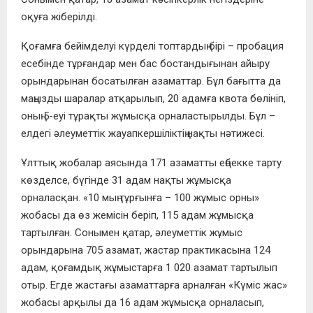
оқуға жіберілді.
Қоғамға бейімделуі күрделі топтардың бірі – пробация
есебінде тұрғандар мен бас бостандығынан айыру
орындарынан босатылған азаматтар. Бұл бағытта да
маңызды шаралар атқарылып, 20 адамға квота бөлініп,
оның 5-еуі тұрақты жұмысқа орналастырылды. Бұл –
елдегі әлеуметтік жауапкершіліктің нақты нәтижесі.
Ұлттық жобалар аясында 171 азаматты еңбекке тарту
көзделсе, бүгінде 31 адам нақты жұмысқа
орналасқан. «10 мың тұрғынға – 100 жұмыс орны»
жобасы да өз жемісін беріп, 115 адам жұмысқа
тартылған. Сонымен қатар, әлеуметтік жұмыс
орындарына 705 азамат, жастар практикасына 124
адам, қоғамдық жұмыстарға 1 020 азамат тартылып
отыр. Егде жастағы азаматтарға арналған «Күміс жас»
жобасы арқылы да 16 адам жұмысқа орналасып,