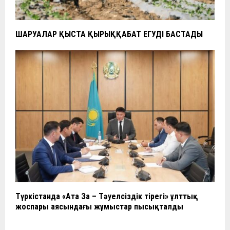
ШАРУАЛАР ҚЫСТА ҚЫРЫҚҚАБАТ ЕГУДІ БАСТАДЫ
Түркістанда «Ата Заң – Тәуелсіздік тірегі» ұлттық
жоспары аясындағы жұмыстар пысықталды