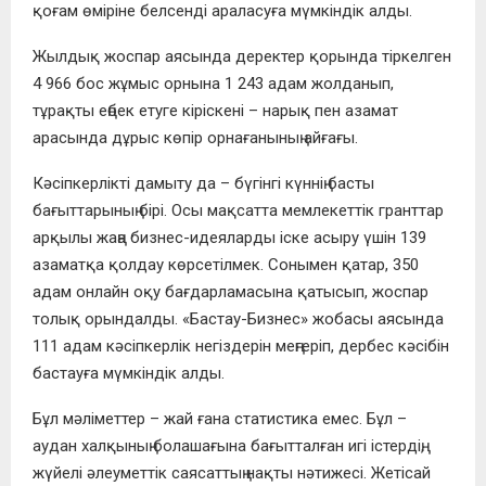
қоғам өміріне белсенді араласуға мүмкіндік алды.
Жылдық жоспар аясында деректер қорында тіркелген
4 966 бос жұмыс орнына 1 243 адам жолданып,
тұрақты еңбек етуге кіріскені – нарық пен азамат
арасында дұрыс көпір орнағанының айғағы.
Кәсіпкерлікті дамыту да – бүгінгі күннің басты
бағыттарының бірі. Осы мақсатта мемлекеттік гранттар
арқылы жаңа бизнес-идеяларды іске асыру үшін 139
азаматқа қолдау көрсетілмек. Сонымен қатар, 350
адам онлайн оқу бағдарламасына қатысып, жоспар
толық орындалды. «Бастау-Бизнес» жобасы аясында
111 адам кәсіпкерлік негіздерін меңгеріп, дербес кәсібін
бастауға мүмкіндік алды.
Бұл мәліметтер – жай ғана статистика емес. Бұл –
аудан халқының болашағына бағытталған игі істердің,
жүйелі әлеуметтік саясаттың нақты нәтижесі. Жетісай