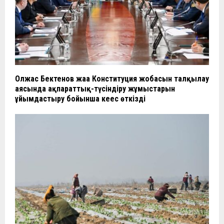
Олжас Бектенов жаңа Конституция жобасын талқылау
аясында ақпараттық-түсіндіру жұмыстарын
ұйымдастыру бойынша кеңес өткізді