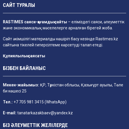
САЙТ ТУРАЛЫ
RASTIMES саяси-қоғамдық сайты
– еліміздегі саяси, әлеуметтік
және экономикалық мәселелерге арналған бірегей жоба.
Сайт әкімшілігі материалды көшіріп басу кезінде
Rastimes.kz
сайтына тікелей гиперсілтеме көрсетуді талап етеді.
Құпиялылық саясаты
БІЗБЕН БАЙЛАНЫС
Мекен-жайымыз:
ҚР, Түркістан облысы, Қазығұрт ауылы, Төле
би көшесі 25
Тел.:
+7 705 981 3415 (WhatsApp)
E-mail:
tanatarkazakbaev@yandex.kz
БІЗ ӘЛЕУМЕТТІК ЖЕЛІЛЕРДЕ