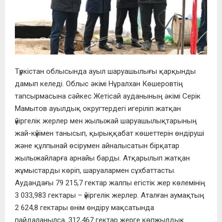
Түркістан облысында ауыл шаруашылығы қарқынды
дамып келеді. Облыс әкімі Нұралхан Көшеровтің
тапсырмасына сәйкес Жетісай ауданының әкімі Серік
Мамытов ауылдық округтердегі игеріліп жатқан
үйіргелік жерлер мен жылыжай шаруашылықтарының
жай-күйімен танысып, қырыққабат көшеттерін өндіруші
және құлпынай өсірумен айналысатын бірқатар
жылыжайларға арнайы барды. Атқарылып жатқан
жұмыстарды көріп, шаруалармен сұхбаттасты.
Аудандағы 79 215,7 гектар жалпы егістік жер көлемінің
3 033,983 гектары – үйіргелік жерлер. Аталған аумақтың
2 624,8 гектары өнім өндіру мақсатында
пайдаланылса, 312,467 гектар жерге көпжылдық