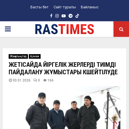
Басты бет
Сайт туралы
Байланыс
Facebook
Instagram
Youtube
Telegram
PRIMARY
MENU
Жаңалықтар
Қоғам
ЖЕТІСАЙДА ҮЙІРГЕЛІК ЖЕРЛЕРДІ ТИІМДІ
ПАЙДАЛАНУ ЖҰМЫСТАРЫ КҮШЕЙТІЛУДЕ
30.01.2026
0
166