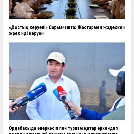
«Достық керуені» Сарыағашта: Жастармен жүздескен
жүрек үнді керуен
Ордабасыда өнеркәсіп пен туризм қатар өркендеп