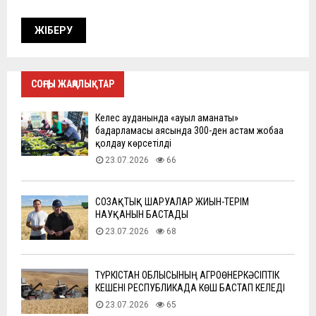
СОҢҒЫ ЖАҢАЛЫҚТАР
Келес ауданында «ауыл аманаты»
бағдарламасы аясында 300-ден астам жобаға
қолдау көрсетілді
23.07.2026
66
СОЗАҚТЫҚ ШАРУАЛАР ЖИЫН-ТЕРІМ
НАУҚАНЫН БАСТАДЫ
23.07.2026
68
ТҮРКІСТАН ОБЛЫСЫНЫҢ АГРОӨНЕРКӘСІПТІК
КЕШЕНІ РЕСПУБЛИКАДА КӨШ БАСТАП КЕЛЕДІ
23.07.2026
65