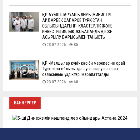
ҚР АУЫЛ ШАРУАШЫЛЫҒЫ МИНИСТРІ
АЙДАРБЕК САПАРОВ ТҮРКІСТАН
ОБЛЫСЫНДАҒЫ ІРІ КЛАСТЕРЛІК ЖӘНЕ
ИНВЕСТИЦИЯЛЫҚ ЖОБАЛАРДЫҢ ІСКЕ
АСЫРЫЛУ БАРЫСЫМЕН ТАНЫСТЫ
23.07.2026
85
ҚР «Малшылар күні» кәсіби мерекесіне орай
Түркістан облысында ауыл шаруашылығы
саласының үздіктері марапатталды
23.07.2026
68
БАННЕРЛЕР