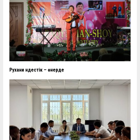
Рухани үндестік – өнерде