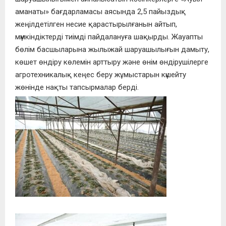
аманаты» бағдарламасы аясында 2,5 пайыздық
жеңілдетілген несие қарастырылғанын айтып,
мүмкіндіктерді тиімді пайдалануға шақырды. Жауапты
бөлім басшыларына жылыжай шаруашылығын дамыту,
көшет өндіру көлемін арттыру және өнім өндірушілерге
агротехникалық кеңес беру жұмыстарын күшейту
жөнінде нақты тапсырмалар берді.