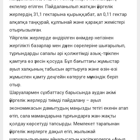
екпелер егілген. Пайдаланылып жатқан үйіргелік
жерлердің 31,1 гектарына қырыққабат, ал 0,11 гектар
алқапқа таңқурай, құлпынай және қарақат жемістері
отырғызылған.
Үйіргелік жерлерде өндірілген өнімдер негізінен
жергілікті базарлар мен дүкен сөрелеріне шығарылып,
тұрғындарды сапалы әрі қолжетімді азық-түлікпен
қамтуға өз үлесін қосуда. Бұл бағыттағы жұмыстар
ауыл халқының табысын арттыруға және өзін-өзі
жұмыспен қамту деңгейін көтеруге мүмкіндік беріп
отыр.
Шаруалармен сұхбаттасу барысында аудан әкімі
үйіргелік жерлерді тиімді пайдалану – ауыл
экономикасын дамытудың маңызды тетігі екенін атап
өтіп, сала мамандарына тұрғындарға жан-жақты
қолдау көрсетуді тапсырды. Мемлекет тарапынан
үйіргелік жерлерге дақыл егіп, жылыжай
шаруашылығымен айналысатын кәсіпкерлерге «Ауыл