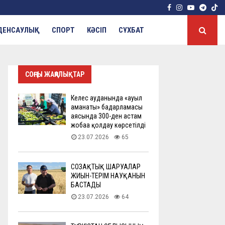
Facebook
Instagram
Youtube
Tele
ДЕНСАУЛЫҚ
СПОРТ
КӘСІП
СҰХБАТ
СОҢҒЫ ЖАҢАЛЫҚТАР
Келес ауданында «ауыл
аманаты» бағдарламасы
аясында 300-ден астам
жобаға қолдау көрсетілді
23.07.2026
65
СОЗАҚТЫҚ ШАРУАЛАР
ЖИЫН-ТЕРІМ НАУҚАНЫН
БАСТАДЫ
23.07.2026
64