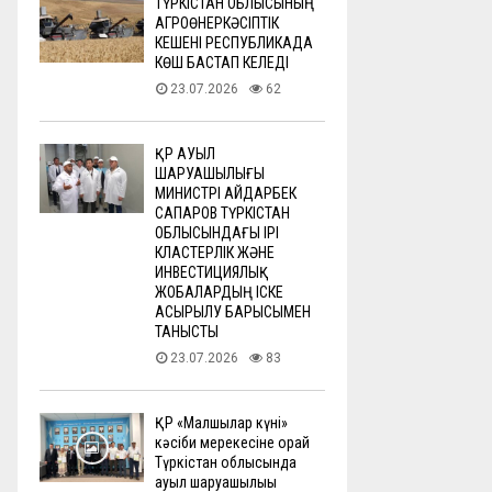
ТҮРКІСТАН ОБЛЫСЫНЫҢ
АГРОӨНЕРКӘСІПТІК
КЕШЕНІ РЕСПУБЛИКАДА
КӨШ БАСТАП КЕЛЕДІ
23.07.2026
62
ҚР АУЫЛ
ШАРУАШЫЛЫҒЫ
МИНИСТРІ АЙДАРБЕК
САПАРОВ ТҮРКІСТАН
ОБЛЫСЫНДАҒЫ ІРІ
КЛАСТЕРЛІК ЖӘНЕ
ИНВЕСТИЦИЯЛЫҚ
ЖОБАЛАРДЫҢ ІСКЕ
АСЫРЫЛУ БАРЫСЫМЕН
ТАНЫСТЫ
23.07.2026
83
ҚР «Малшылар күні»
кәсіби мерекесіне орай
Түркістан облысында
ауыл шаруашылығы