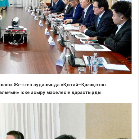
қаласы Жетіген ауданында «Қытай–Қазақстан
алығын» іске асыру мәселесін қарастырды.