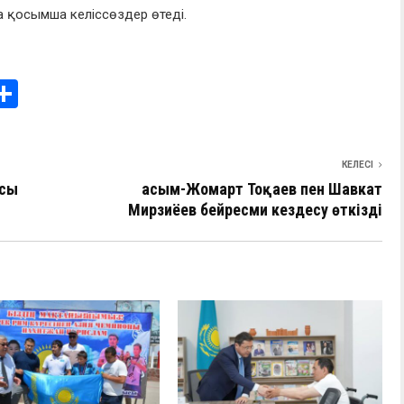
а қосымша келіссөздер өтеді.
i
О
т
e
п
КЕЛЕСІ
I
р
ысы
Қасым-Жомарт Тоқаев пен Шавкат
а
Мирзиёев бейресми кездесу өткізді
в
и
ть