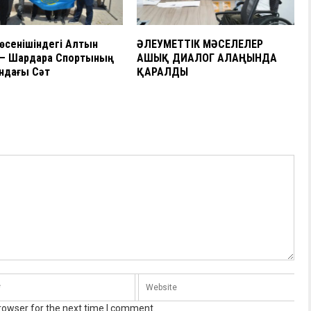
өсенішіндегі Алтын
ӘЛЕУМЕТТІК МӘСЕЛЕЛЕР
 – Шардара Спортының
АШЫҚ ДИАЛОГ АЛАҢЫНДА
дағы Сәт
ҚАРАЛДЫ
rowser for the next time I comment.