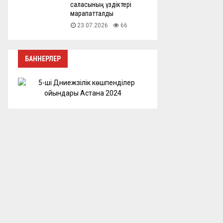
саласының үздіктері
марапатталды
23.07.2026
66
БАННЕРЛЕР