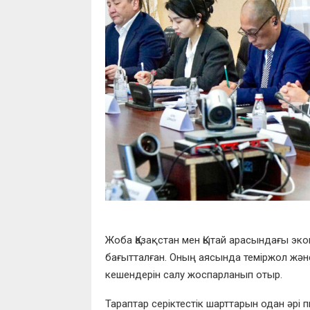
Жоба Қазақстан мен Қытай арасындағы эк
бағытталған. Оның аясында теміржол жә
кешендерін салу жоспарланып отыр.
Тараптар серіктестік шарттарын одан әрі 