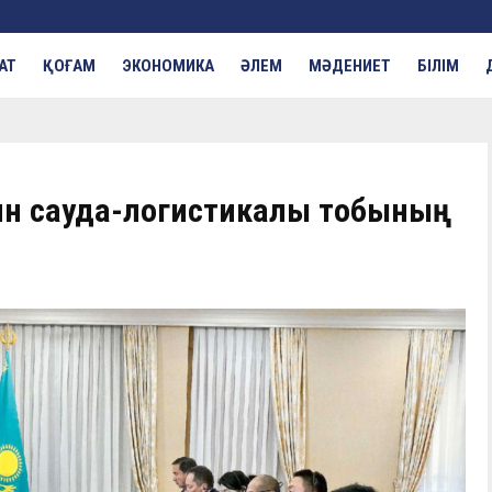
АТ
ҚОҒАМ
ЭКОНОМИКА
ӘЛЕМ
МӘДЕНИЕТ
БІЛІМ
н сауда-логистикалық тобының