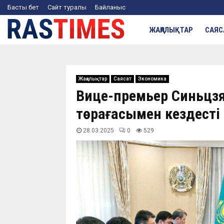
Басты бет
Сайт туралы
Байланыс
ЖАҢАЛЫҚТАР
САЯС
Жаңалықтар
Саясат
Экономика
Вице-премьер Синьцзя
төрағасымен кездесті
28.03.2025
0
529