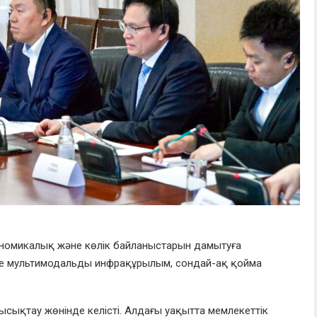
ономикалық және көлік байланыстарын дамытуға
не мультимодальды инфрақұрылым, сондай-ақ қойма
пысықтау жөнінде келісті. Алдағы уақытта мемлекеттік