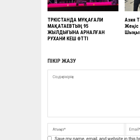
ТҮРКІСТАНДА МҰҚАҒАЛИ
Азия Т
МАҚАТАЕВТЫҢ 95
Жеңіс
ЖЫЛДЫҒЫНА АРНАЛҒАН
Шыңын
РУХАНИ КЕШ ӨТТІ
ПІКІР ЖАЗУ
Save my name, email, and website in this b