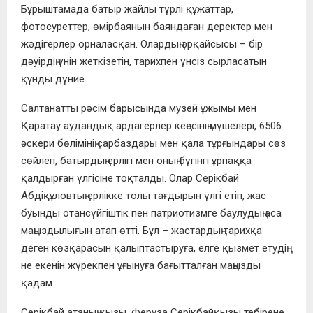
Бұрыштамада батыр жайлы түрлі құжаттар,
фотосуреттер, өмірбаянын баяндаған деректер мен
жәдігерлер орналасқан. Олардың әрқайсысы – бір
дәуірдің үнін жеткізетін, тарихпен үнсіз сырласатын
құнды дүние.
Салтанатты рәсім барысында музей ұжымы мен
Қаратау аудандық ардагерлер кеңесінің мүшелері, 6506
әскери бөлімінің сарбаздары мен қала тұрғындары сөз
сөйлеп, батырдың ерлігі мен оның бүгінгі ұрпаққа
қалдырған үлгісіне тоқталды. Олар Серікбай
Абдіқұловтың ерлікке толы тағдырын үлгі етіп, жас
буынды отансүйгіштік пен патриотизмге баулудың аса
маңыздылығын атап өтті. Бұл – жастардың тарихқа
деген көзқарасын қалыптастыруға, елге қызмет етудің
не екенін жүрекпен ұғынуға бағытталған маңызды
қадам.
Серікбай атаның қызы, Феруза Серікбайқызы тебірене