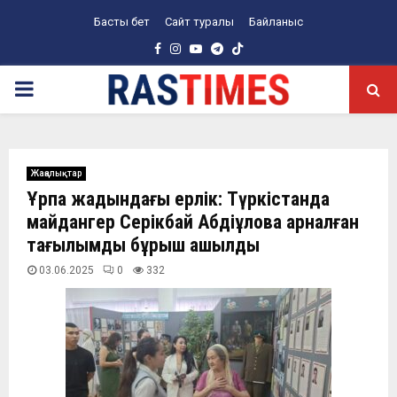
Басты бет
Сайт туралы
Байланыс
Facebook
Instagram
Youtube
Telegram
PRIMARY
MENU
Жаңалықтар
Ұрпақ жадындағы ерлік: Түркістанда
майдангер Серікбай Абдіқұловқа арналған
тағылымды бұрыш ашылды
03.06.2025
0
332