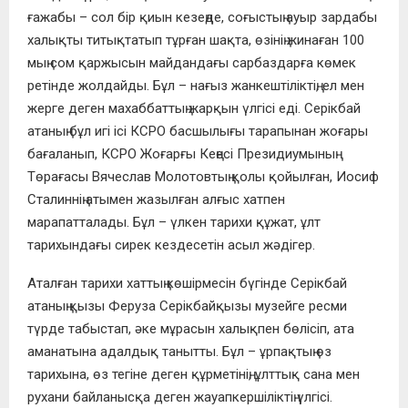
ғажабы – сол бір қиын кезеңде, соғыстың ауыр зардабы
халықты титықтатып тұрған шақта, өзінің жинаған 100
мың сом қаржысын майдандағы сарбаздарға көмек
ретінде жолдайды. Бұл – нағыз жанкештіліктің, ел мен
жерге деген махаббаттың жарқын үлгісі еді. Серікбай
атаның бұл игі ісі КСРО басшылығы тарапынан жоғары
бағаланып, КСРО Жоғарғы Кеңесі Президиумының
Төрағасы Вячеслав Молотовтың қолы қойылған, Иосиф
Сталиннің атымен жазылған алғыс хатпен
марапатталады. Бұл – үлкен тарихи құжат, ұлт
тарихындағы сирек кездесетін асыл жәдігер.
Аталған тарихи хаттың көшірмесін бүгінде Серікбай
атаның қызы Феруза Серікбайқызы музейге ресми
түрде табыстап, әке мұрасын халықпен бөлісіп, ата
аманатына адалдық танытты. Бұл – ұрпақтың өз
тарихына, өз тегіне деген құрметінің, ұлттық сана мен
рухани байланысқа деген жауапкершіліктің үлгісі.