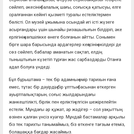
сөйлеп, әкесінің балалық шағы, соғысқа қатысуы, елге
оралғаннан кейінгі қызметі туралы естеліктермен
бөлісті. Ол музей ұжымына осындай игі істі жүзеге
асырғандары үшін шынайы ризашылығын білдіріп, әке
ерлігінің көпшілікке өнеге болғанын айтты. Сонымен
бірге шара барысында ардагерлер кеңесінің өкілдері де
сөз сөйлеп, бабалар аманатын сақтап, елдің
тыныштығын күзетіп тұрған жас сарбаздарды Отанға
адал болуға үндеді.
Бұл бұрыштама – тек бір адамның өмір тарихын ғана
емес, тұтас бір дәуірдің, бір ұлттың басынан өткерген
ауыртпалықтарын, соғыс жылдарындағы
жанкештілікті, бірлік пен ерліктің үлгісін шежірелейтін
естелік. Мұндағы әр құжат, әр жәдігер – сол уақыттың
өзінен қалған үнсіз куәгер. Мұндай бастамалар арқылы
біз тек тарихты танымаймыз, біз өткенге тағзым етеміз,
болашаққа бағдар жасаймыз.