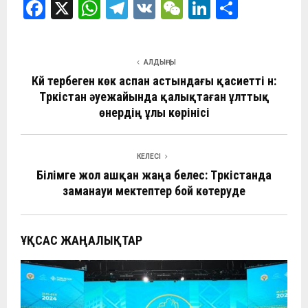
F
X
W
T
V
W
Li
О
a
h
el
K
e
n
т
ce
at
e
C
ke
п
АЛДЫҢҒЫ
b
s
gr
h
dI
р
Күй тербеген көк аспан астындағы қасиетті үн:
o
A
a
at
n
а
Түркістан әуежайында қалықтаған ұлттық
o
өнердің ұлы көрінісі
p
m
в
k
p
и
ть
КЕЛЕСІ
Білімге жол ашқан жаңа белес: Түркістанда
заманауи мектептер бой көтеруде
ҰҚСАС ЖАҢАЛЫҚТАР