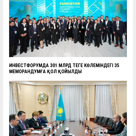
ИНВЕСТФОРУМДА 301 МЛРД ТЕҢГЕ КӨЛЕМІНДЕГІ 35
МЕМОРАНДУМҒА ҚОЛ ҚОЙЫЛДЫ