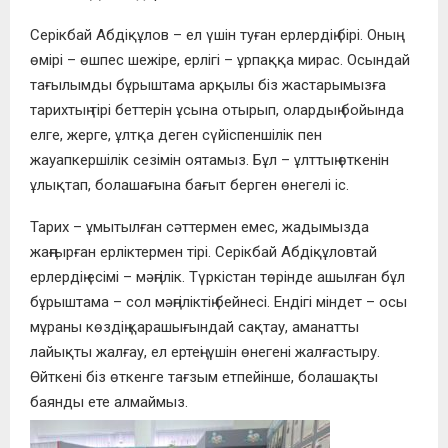
Серікбай Абдіқұлов – ел үшін туған ерлердің бірі. Оның
өмірі – өшпес шежіре, ерлігі – ұрпаққа мирас. Осындай
тағылымды бұрыштама арқылы біз жастарымызға
тарихтың тірі беттерін ұсына отырып, олардың бойында
елге, жерге, ұлтқа деген сүйіспеншілік пен
жауапкершілік сезімін оятамыз. Бұл – ұлттың өткенін
ұлықтап, болашағына бағыт берген өнегелі іс.
Тарих – ұмытылған сәттермен емес, жадымызда
жаңғырған ерліктермен тірі. Серікбай Абдіқұловтай
ерлердің есімі – мәңгілік. Түркістан төрінде ашылған бұл
бұрыштама – сол мәңгіліктің бейнесі. Ендігі міндет – осы
мұраны көздің қарашығындай сақтау, аманатты
лайықты жалғау, ел ертеңі үшін өнегені жалғастыру.
Өйткені біз өткенге тағзым етпейінше, болашақты
баянды ете алмаймыз.