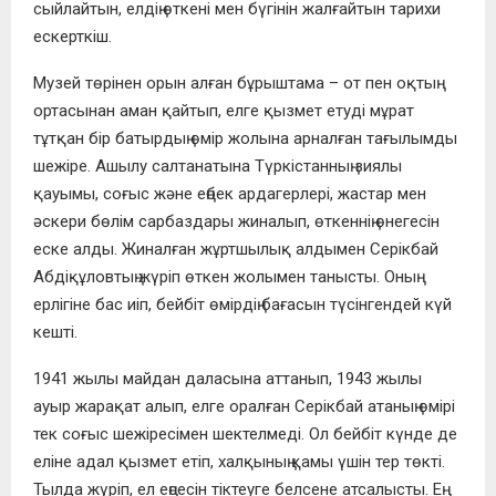
сыйлайтын, елдің өткені мен бүгінін жалғайтын тарихи
ескерткіш.
Музей төрінен орын алған бұрыштама – от пен оқтың
ортасынан аман қайтып, елге қызмет етуді мұрат
тұтқан бір батырдың өмір жолына арналған тағылымды
шежіре. Ашылу салтанатына Түркістанның зиялы
қауымы, соғыс және еңбек ардагерлері, жастар мен
әскери бөлім сарбаздары жиналып, өткеннің өнегесін
еске алды. Жиналған жұртшылық алдымен Серікбай
Абдіқұловтың жүріп өткен жолымен танысты. Оның
ерлігіне бас иіп, бейбіт өмірдің бағасын түсінгендей күй
кешті.
1941 жылы майдан даласына аттанып, 1943 жылы
ауыр жарақат алып, елге оралған Серікбай атаның өмірі
тек соғыс шежіресімен шектелмеді. Ол бейбіт күнде де
еліне адал қызмет етіп, халқының қамы үшін тер төкті.
Тылда жүріп, ел еңсесін тіктеуге белсене атсалысты. Ең