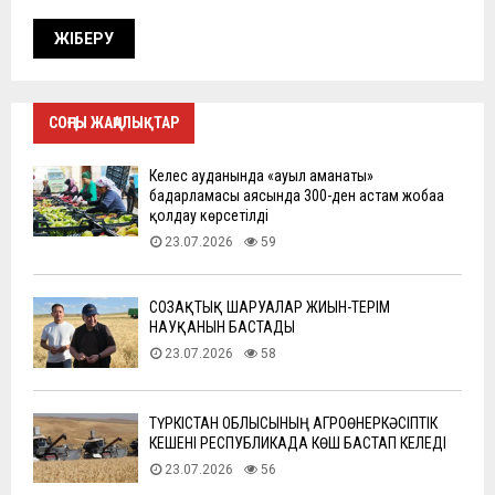
СОҢҒЫ ЖАҢАЛЫҚТАР
Келес ауданында «ауыл аманаты»
бағдарламасы аясында 300-ден астам жобаға
қолдау көрсетілді
23.07.2026
59
СОЗАҚТЫҚ ШАРУАЛАР ЖИЫН-ТЕРІМ
НАУҚАНЫН БАСТАДЫ
23.07.2026
58
ТҮРКІСТАН ОБЛЫСЫНЫҢ АГРОӨНЕРКӘСІПТІК
КЕШЕНІ РЕСПУБЛИКАДА КӨШ БАСТАП КЕЛЕДІ
23.07.2026
56