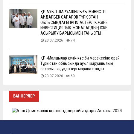
ҚР АУЫЛ ШАРУАШЫЛЫҒЫ МИНИСТРІ
АЙДАРБЕК САПАРОВ ТҮРКІСТАН
ОБЛЫСЫНДАҒЫ ІРІ КЛАСТЕРЛІК ЖӘНЕ
ИНВЕСТИЦИЯЛЫҚ ЖОБАЛАРДЫҢ ІСКЕ
АСЫРЫЛУ БАРЫСЫМЕН ТАНЫСТЫ
23.07.2026
74
ҚР «Малшылар күні» кәсіби мерекесіне орай
Түркістан облысында ауыл шаруашылығы
саласының үздіктері марапатталды
23.07.2026
60
БАННЕРЛЕР