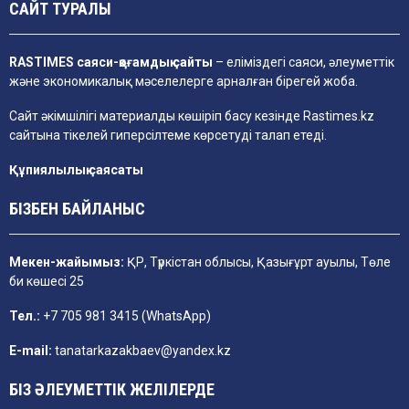
САЙТ ТУРАЛЫ
RASTIMES саяси-қоғамдық сайты
– еліміздегі саяси, әлеуметтік
және экономикалық мәселелерге арналған бірегей жоба.
Сайт әкімшілігі материалды көшіріп басу кезінде
Rastimes.kz
сайтына тікелей гиперсілтеме көрсетуді талап етеді.
Құпиялылық саясаты
БІЗБЕН БАЙЛАНЫС
Мекен-жайымыз:
ҚР, Түркістан облысы, Қазығұрт ауылы, Төле
би көшесі 25
Тел.:
+7 705 981 3415 (WhatsApp)
E-mail:
tanatarkazakbaev@yandex.kz
БІЗ ӘЛЕУМЕТТІК ЖЕЛІЛЕРДЕ