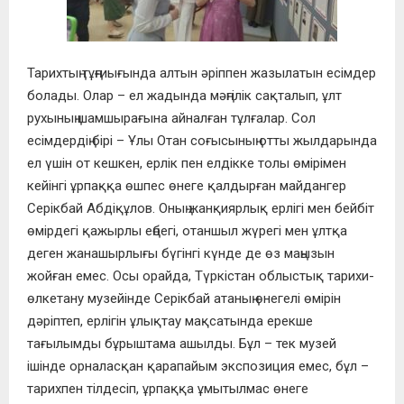
Тарихтың тұңғиығында алтын әріппен жазылатын есімдер
болады. Олар – ел жадында мәңгілік сақталып, ұлт
рухының шамшырағына айналған тұлғалар. Сол
есімдердің бірі – Ұлы Отан соғысының отты жылдарында
ел үшін от кешкен, ерлік пен елдікке толы өмірімен
кейінгі ұрпаққа өшпес өнеге қалдырған майдангер
Серікбай Абдіқұлов. Оның жанқиярлық ерлігі мен бейбіт
өмірдегі қажырлы еңбегі, отаншыл жүрегі мен ұлтқа
деген жанашырлығы бүгінгі күнде де өз маңызын
жойған емес. Осы орайда, Түркістан облыстық тарихи-
өлкетану музейінде Серікбай атаның өнегелі өмірін
дәріптеп, ерлігін ұлықтау мақсатында ерекше
тағылымды бұрыштама ашылды. Бұл – тек музей
ішінде орналасқан қарапайым экспозиция емес, бұл –
тарихпен тілдесіп, ұрпаққа ұмытылмас өнеге