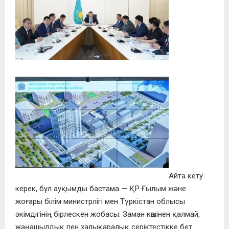
Айта кету
керек, бұл ауқымды бастама — ҚР Ғылым және
жоғары білім министрлігі мен Түркістан облысы
әкімдігінің бірлескен жобасы. Заман көшінен қалмай,
жаңашылдық пен халықаралық серіктестікке бет