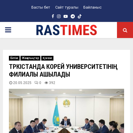
Басты бет
Сайт туралы
Байланыс
Facebook
Instagram
Youtube
Telegram
PRIMARY
MENU
Білім
Жаңалықтар
Қоғам
ТҮРКІСТАНДА КОРЕЙ УНИВЕРСИТЕТІНІҢ
ФИЛИАЛЫ АШЫЛАДЫ
20.05.2025
0
392