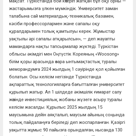
мақсат. Түркістанда бой көтеріп жатқан бұл оқу орны —
жастарымызға үлкен мүмкіндік. Университет заман
талабына сай материалдық-техникалық базамен,
кәсіби профессорлармен және сапалы оқу
құралдарымен толық қамтылуы керек. Жұмыстар
уақтылы әрі сапалы атқарылсын», — деп жауапты
мамандарға нақты тапсырмалар жүктеді. Түркістан
облысы әкімдігі мен Оңтүстік Кореяның «Woosong»
білім қоры арасында өзара ынтымақтастық туралы
меморандумға 2024 жылдың 1 сәуірінде қол қойылған
болатын. Осы келісім негізінде Түркістанда
ақпараттық технологияларға бағытталған университет
құрылып жатыр. Ал 1 шілдеде әкімшілік ғимарат салу
жөнінде инвестициялық жобаны жүзеге асыру туралы
келісім жасалды. Құрылыс 2025 жылдың 15
маусымына дейін аяқталып, маусым айының соңында
толық пайдалануға беріледі деп жоспарланған. Қазіргі
уақытта жұмыс 90 пайызға орындалған, нысанда 130