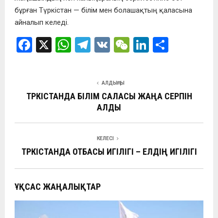
бұрған Түркістан — білім мен болашақтың қаласына
айналып келеді.
F
X
W
T
V
W
Li
О
a
h
el
K
e
n
т
ce
at
e
C
ke
п
АЛДЫҢҒЫ
b
s
gr
h
dI
р
ТҮРКІСТАНДА БІЛІМ САЛАСЫ ЖАҢА СЕРПІН
o
A
a
at
n
а
АЛДЫ
o
p
m
в
k
p
и
КЕЛЕСІ
ть
ТҮРКІСТАНДА ОТБАСЫ ИГІЛІГІ – ЕЛДІҢ ИГІЛІГІ
ҰҚСАС ЖАҢАЛЫҚТАР