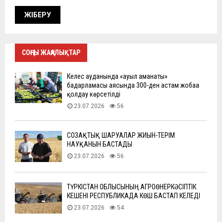
СОҢҒЫ ЖАҢАЛЫҚТАР
Келес ауданында «ауыл аманаты»
бағдарламасы аясында 300-ден астам жобаға
қолдау көрсетілді
23.07.2026
56
СОЗАҚТЫҚ ШАРУАЛАР ЖИЫН-ТЕРІМ
НАУҚАНЫН БАСТАДЫ
23.07.2026
56
ТҮРКІСТАН ОБЛЫСЫНЫҢ АГРОӨНЕРКӘСІПТІК
КЕШЕНІ РЕСПУБЛИКАДА КӨШ БАСТАП КЕЛЕДІ
23.07.2026
54