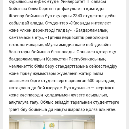
құрылысшы еңбек етуде. Университет ІТ саласы
бойынша білім беретін төрт факультетті қамтиды.
Жоспар бойынша бұл оқу орны 2340 студентке дейін
қабылдай алады. Студенттер «Жасанды интеллект
және үлкен деректерді талдау», «Бағдарламалық
қамтамасыз ету», «Төртінші өнеркәсіптік революция
технологиялары», «Мультимедиа және веб-дизайн»
бағыттары бойынша білім алады. Сонымен қатар оқу
бағдарламаларын Қазақстан Республикасының
мемлекеттік білім беру стандарттарына сәйкестендіру
және тіркеу жұмыстары жүйеленіп жатыр. Білім
ошағымен бірге студенттерге арналған 600 орындық
жатақхана да бой көтеруде. Бұл құрылыс — жергілікті
жеке кәсіпкердің қолдауымен жүзеге асырылып,
аяқталуға таяу. Облыс әкімдігі тарапынан студенттерге
грант бөлу бойынша да нақты шаралар қолға алынған.