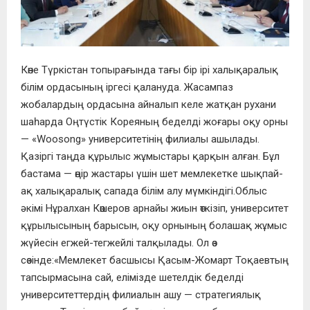
Көне Түркістан топырағында тағы бір ірі халықаралық
білім ордасының іргесі қалануда. Жасампаз
жобалардың ордасына айналып келе жатқан рухани
шаһарда Оңтүстік Кореяның беделді жоғары оқу орны
— «Woosong» университетінің филиалы ашылады.
Қазіргі таңда құрылыс жұмыстары қарқын алған. Бұл
бастама — өңір жастары үшін шет мемлекетке шықпай-
ақ халықаралық сапада білім алу мүмкіндігі.Облыс
әкімі Нұралхан Көшеров арнайы жиын өткізіп, университет
құрылысының барысын, оқу орнының болашақ жұмыс
жүйесін егжей-тегжейлі талқылады. Ол өз
сөзінде:«Мемлекет басшысы Қасым-Жомарт Тоқаевтың
тапсырмасына сай, елімізде шетелдік беделді
университеттердің филиалын ашу — стратегиялық