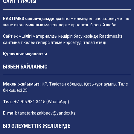
САЙТ ТУРАЛЫ
RASTIMES саяси-қоғамдық сайты
– еліміздегі саяси, әлеуметтік
және экономикалық мәселелерге арналған бірегей жоба.
Сайт әкімшілігі материалды көшіріп басу кезінде
Rastimes.kz
сайтына тікелей гиперсілтеме көрсетуді талап етеді.
Құпиялылық саясаты
БІЗБЕН БАЙЛАНЫС
Мекен-жайымыз:
ҚР, Түркістан облысы, Қазығұрт ауылы, Төле
би көшесі 25
Тел.:
+7 705 981 3415 (WhatsApp)
E-mail:
tanatarkazakbaev@yandex.kz
БІЗ ӘЛЕУМЕТТІК ЖЕЛІЛЕРДЕ