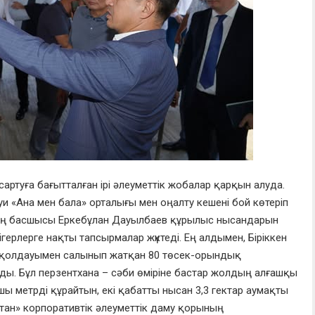
артуға бағытталған ірі әлеуметтік жобалар қарқын алуда.
и «Ана мен бала» орталығы мен оңалту кешені бой көтеріп
ының басшысы Еркебұлан Дауылбаев құрылыс нысандарын
ерлерге нақты тапсырмалар жүктеді. Ең алдымен, Біріккен
ң қолдауымен салынып жатқан 80 төсек-орындық
ы. Бұл перзентхана – сәби өміріне бастар жолдың алғашқы
ы метрді құрайтын, екі қабатты нысан 3,3 гектар аумақты
тан» корпоративтік әлеуметтік даму қорының