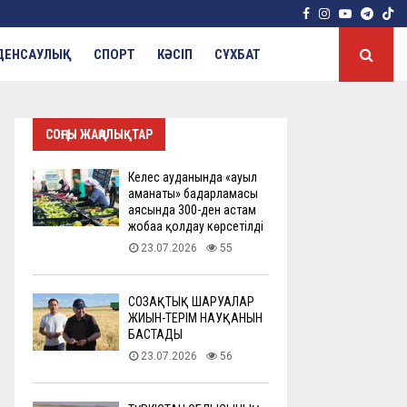
Facebook
Instagram
Youtube
Tele
ДЕНСАУЛЫҚ
СПОРТ
КӘСІП
СҰХБАТ
СОҢҒЫ ЖАҢАЛЫҚТАР
Келес ауданында «ауыл
аманаты» бағдарламасы
аясында 300-ден астам
жобаға қолдау көрсетілді
23.07.2026
55
СОЗАҚТЫҚ ШАРУАЛАР
ЖИЫН-ТЕРІМ НАУҚАНЫН
БАСТАДЫ
23.07.2026
56