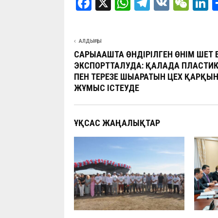
F
X
W
T
V
W
L
a
h
el
K
e
n
ce
at
e
C
k
АЛДЫҢҒЫ
b
s
gr
h
d
САРЫАҒАШТА ӨНДІРІЛГЕН ӨНІМ ШЕТ 
o
A
a
at
n
ЭКСПОРТТАЛУДА: ҚАЛАДА ПЛАСТИК 
ПЕН ТЕРЕЗЕ ШЫҒАРАТЫН ЦЕХ ҚАРҚЫ
o
p
m
ЖҰМЫС ІСТЕУДЕ
k
p
ҰҚСАС ЖАҢАЛЫҚТАР