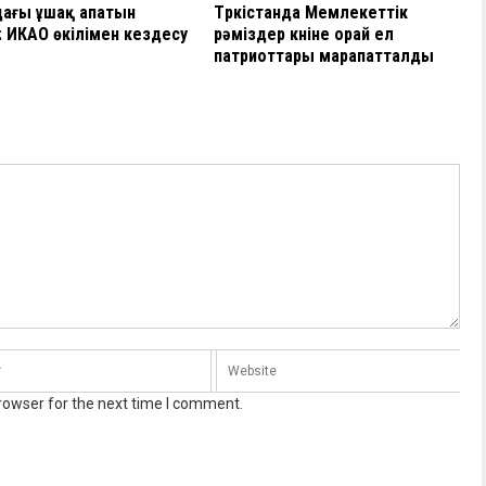
дағы ұшақ апатын
Түркістанда Мемлекеттік
: ИКАО өкілімен кездесу
рәміздер күніне орай ел
патриоттары марапатталды
rowser for the next time I comment.