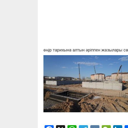
өңір тарихына алтын әріппен жазылары сө