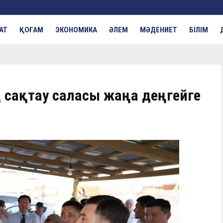
АТ
ҚОҒАМ
ЭКОНОМИКА
ӘЛЕМ
МӘДЕНИЕТ
БІЛІМ
қ сақтау саласы жаңа деңгейге