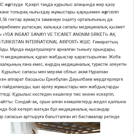
жүргізуде. Қазіргі таңда құрылыс алаңында жер қазу
және топырақ нығыздау жұмыстары қарқынмен жүргізіліп
1,56 гектар аумақта заманауи оңалту орталығының да
әжірибемен ұштасқан, халыққа сапалы медициналық қызмет
ы «YDA INSAAT SANAYI VE TICARET ANONIM SIRKETI» АҚ
– «TURKISTAN INTERNATIONAL AIRPORT» ЖШС. Ғимараттың
йды. Мұнда емделушілерге арналған тынығу орындары,
тті медициналық құрал-жабдықтар қарастырылған. Жоба
 халқының ғана емес, өңірдің медициналық туристік әлеуетін
Құрылыс сапасы мен мерзімі облыс әкімі Нұралхан
өткен аппарат басшысы Еркебұлан Дауылбаев мердігерлерге
ен пайдалануды, ішкі әрлеу жұмыстары мен жабдықтарды
ді. Құрылыс кестеден кешікпеуі тиіс екенін ескертіп,
айтты. Сондай-ақ, орын алған кемшіліктерді жедел қалпына
өрінде бой көтеріп жатқан бұл медициналық нысандар
 сапасын арттыруға бағытталған игі бастамалар ретінде