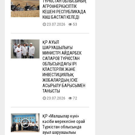
ТҮРКІСТАН ОБЛЫСЫНЫҢ
АГРОӨНЕРКӘСІПТІК
КЕШЕНІ РЕСПУБЛИКАДА
КӨШ БАСТАП КЕЛЕДІ
23.07.2026
53
ҚР АУЫЛ
ШАРУАШЫЛЫҒЫ
МИНИСТРІ АЙДАРБЕК
САПАРОВ ТҮРКІСТАН
ОБЛЫСЫНДАҒЫ ІРІ
КЛАСТЕРЛІК ЖӘНЕ
ИНВЕСТИЦИЯЛЫҚ
ЖОБАЛАРДЫҢ ІСКЕ
АСЫРЫЛУ БАРЫСЫМЕН
ТАНЫСТЫ
23.07.2026
72
ҚР «Малшылар күні»
кәсіби мерекесіне орай
Түркістан облысында
ауыл шаруашылығы