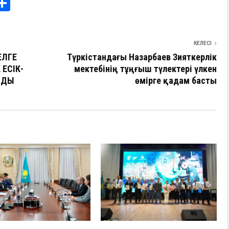
i
О
т
e
п
КЕЛЕСІ
I
р
ЕЛГЕ
Түркістандағы Назарбаев Зияткерлік
а
ЕСІК-
мектебінің тұңғыш түлектері үлкен
НДЫ
в
өмірге қадам басты
и
ть