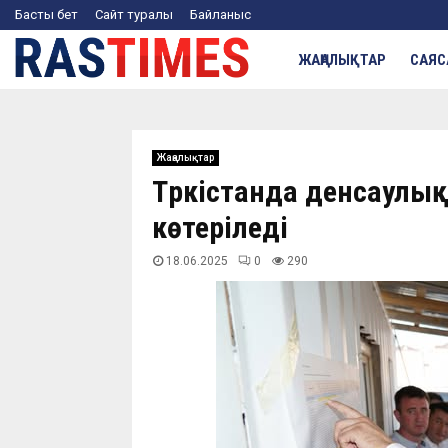
Басты бет
Сайт туралы
Байланыс
ЖАҢАЛЫҚТАР
САЯС
Жаңалықтар
Түркістанда денсаулы
көтеріледі
18.06.2025
0
290