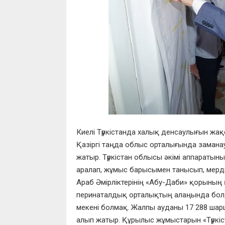
Киелі Түркістанда халық денсаулығын жақс
Қазіргі таңда облыс орталығында заманау
жатыр. Түркістан облысы әкімі аппарат
аралап, жұмыс барысымен танысып, мердіг
Араб Әмірліктерінің «Абу-Даби» қорыны
перинаталдық орталықтың алаңында болд
мекені болмақ. Жалпы ауданы 17 288 шарш
алып жатыр. Құрылыс жұмыстарын «Түркіс