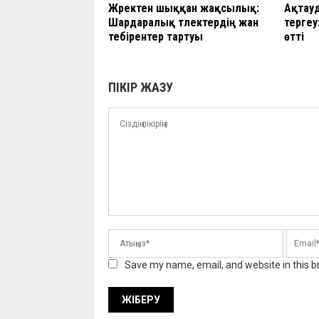
Жүректен шыққан жақсылық:
Ақтау
Шардаралық түлектердің жан
тергеу
тебірентер тартуы
өтті
ПІКІР ЖАЗУ
Save my name, email, and website in this b