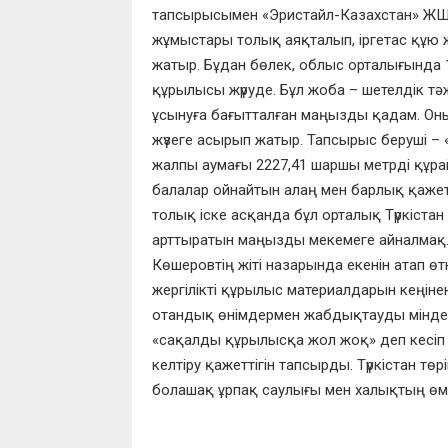
тапсырысымен «Эристайл-Казахстан» ЖШС 
жұмыстары толық аяқталып, іргетас құю 
жатыр. Бұдан бөлек, облыс орталығында 
құрылысы жүруде. Бұл жоба – шетелдік т
ұсынуға бағытталған маңызды қадам. Он
жүзеге асырып жатыр. Тапсырыс беруші 
жалпы аумағы 2227,41 шаршы метрді құра
балалар ойнайтын алаң мен барлық қаже
толық іске асқанда бұл орталық Түркістан
арттыратын маңызды мекемеге айналмақ. 
Көшеровтің жіті назарында екенін атап 
жергілікті құрылыс материалдарын кеңін
отандық өнімдермен жабдықтауды міндетте
«сақалды құрылысқа жол жоқ» деп кесіп 
келтіру қажеттігін тапсырды. Түркістан т
болашақ ұрпақ саулығы мен халықтың өмір