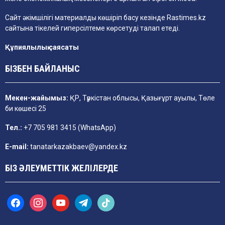
Сайт әкімшілігі материалды көшіріп басу кезінде
Rastimes.kz
сайтына тікелей гиперсілтеме көрсетуді талап етеді.
Құпиялылық саясаты
БІЗБЕН БАЙЛАНЫС
Мекен-жайымыз:
ҚР, Түркістан облысы, Қазығұрт ауылы, Төле
би көшесі 25
Тел.:
+7 705 981 3415 (WhatsApp)
E-mail:
tanatarkazakbaev@yandex.kz
БІЗ ӘЛЕУМЕТТІК ЖЕЛІЛЕРДЕ
f
i
y
t
t
a
n
o
e
i
c
s
u
l
k