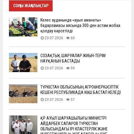
СОҢҒЫ ЖАҢАЛЫҚТАР
Келес ауданында «ауыл аманаты»
бағдарламасы аясында 300-ден астам жобаға
қолдау көрсетілді
23.07.2026
60
СОЗАҚТЫҚ ШАРУАЛАР ЖИЫН-ТЕРІМ
НАУҚАНЫН БАСТАДЫ
23.07.2026
59
ТҮРКІСТАН ОБЛЫСЫНЫҢ АГРОӨНЕРКӘСІПТІК
КЕШЕНІ РЕСПУБЛИКАДА КӨШ БАСТАП КЕЛЕДІ
23.07.2026
57
ҚР АУЫЛ ШАРУАШЫЛЫҒЫ МИНИСТРІ
АЙДАРБЕК САПАРОВ ТҮРКІСТАН
ОБЛЫСЫНДАҒЫ ІРІ КЛАСТЕРЛІК ЖӘНЕ