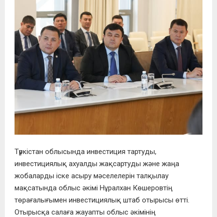
Түркістан облысында инвестиция тартуды,
инвестициялық ахуалды жақсартуды және жаңа
жобаларды іске асыру мәселелерін талқылау
мақсатында облыс әкімі Нұралхан Көшеровтің
төрағалығымен инвестициялық штаб отырысы өтті.
Отырысқа салаға жауапты облыс әкімінің