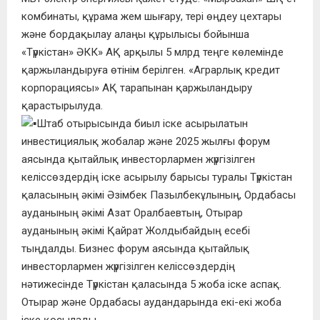
комбинаты, құрама жем шығару, тері өңдеу цехтары
және бордақылау алаңы құрылысы бойынша
«Түркістан» ӘКК» АҚ арқылы 5 млрд теңге көлемінде
қаржыландыруға өтінім берілген. «Аграрлық кредит
корпорациясы» АҚ тарапынан қаржыландыру
қарастырылуда.
Штаб отырысында биыл іске асырылатын
инвестициялық жобалар және 2025 жылғы форум
аясында қытайлық инвесторлармен жүргізілген
келіссөздердің іске асырылу барысы туралы Түркістан
қаласының әкімі Әзімбек Пазылбекұлының, Ордабасы
ауданының әкімі Азат Оралбаевтың, Отырар
ауданының әкімі Қайрат Жолдыбайдың есебі
тыңдалды. Бизнес форум аясында қытайлық
инвесторлармен жүргізілген келіссөздердің
нәтижесінде Түркістан қаласында 5 жоба іске аспақ.
Отырар және Ордабасы аудандарында екі-екі жоба
іске қосылады.