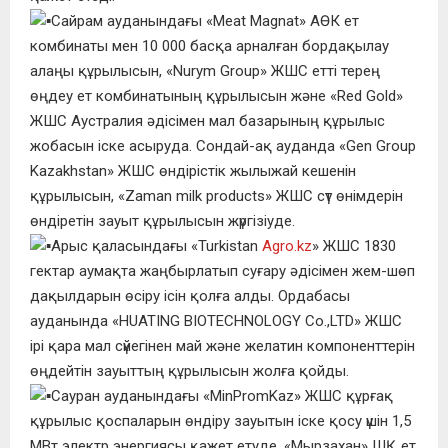
Сайрам ауданындағы «Meat Magnat» АӨК ет
комбинаты мен 10 000 басқа арналған бордақылау
алаңы құрылысын, «Nurym Group» ЖШС етті терең
өңдеу ет комбинатының құрылысын және «Red Gold»
ЖШС Аустралия әдісімен мал базарының құрылыс
жобасын іске асыруда. Сондай-ақ ауданда «Gen Group
Kazakhstan» ЖШС өндірістік жылыжай кешенін
құрылысын, «Zaman milk products» ЖШС сүт өнімдерін
өндіретін зауыт құрылысын жүргізіуде.
Арыс қаласындағы «Turkistan
Agro.kz
» ЖШС 1830
гектар аумақта жаңбырлатып суғару әдісімен жем-шөп
дақылдарын өсіру ісін қолға алды. Ордабасы
ауданында «HUATING BIOTECHNOLOGY Co.,LTD» ЖШС
ірі қара мал сүйегінен май және желатин компоненттерін
өңдейтін зауыттың құрылысын жолға қойды.
Сауран ауданындағы «MinPromKaz» ЖШС құрғақ
құрылыс қоспаларын өндіру зауытын іске қосу үшін 1,5
МВт электр энергиясы қажет етуде. «Мырзахан» ШҚ ет