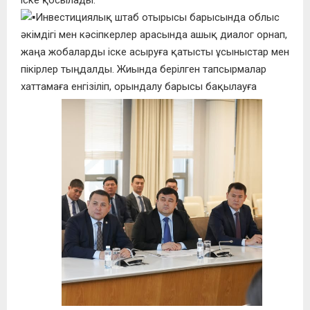
Инвестициялық штаб отырысы барысында облыс
әкімдігі мен кәсіпкерлер арасында ашық диалог орнап,
жаңа жобаларды іске асыруға қатысты ұсыныстар мен
пікірлер тыңдалды. Жиында берілген тапсырмалар
хаттамаға енгізіліп, орындалу барысы бақылауға