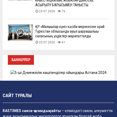
ИНВЕСТИЦИЯЛЫҚ ЖОБАЛАРДЫҢ ІСКЕ
АСЫРЫЛУ БАРЫСЫМЕН ТАНЫСТЫ
23.07.2026
76
ҚР «Малшылар күні» кәсіби мерекесіне орай
Түркістан облысында ауыл шаруашылығы
саласының үздіктері марапатталды
23.07.2026
61
БАННЕРЛЕР
САЙТ ТУРАЛЫ
RASTIMES саяси-қоғамдық сайты
– еліміздегі саяси, әлеуметтік
және экономикалық мәселелерге арналған бірегей жоба.