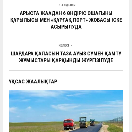
ce
at
e
C
ke
п
АЛДЫҢҒЫ
b
s
gr
h
dI
р
АРЫСТА ЖАҢАДАН 6 ӨНДІРІС ОШАҒЫНЫҢ
o
A
a
at
n
а
ҚҰРЫЛЫСЫ МЕН «ҚҰРҒАҚ ПОРТ» ЖОБАСЫ ІСКЕ
o
p
АСЫРЫЛУДА
m
в
k
p
и
ть
КЕЛЕСІ
ШАРДАРА ҚАЛАСЫН ТАЗА АУЫЗ СУМЕН ҚАМТУ
ЖҰМЫСТАРЫ ҚАРҚЫНДЫ ЖҮРГІЗІЛУДЕ
ҰҚСАС ЖАҢАЛЫҚТАР