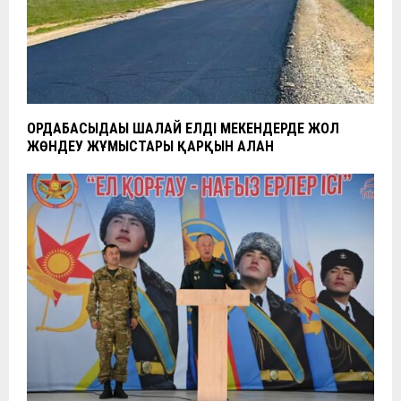
ОРДАБАСЫДАҒЫ ШАЛҒАЙ ЕЛДІ МЕКЕНДЕРДЕ ЖОЛ
ЖӨНДЕУ ЖҰМЫСТАРЫ ҚАРҚЫН АЛҒАН