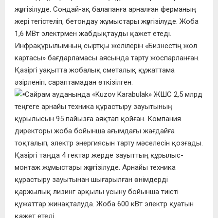
жүргізілуде. Сондай-ақ балапанға арналған ферманың
жері тегістеліп, бетондау жұмыстары жүргізілуде. Жоба
1,6 МВт электрмен жабдықтауды қажет етеді.
Инфрақұрылымның сыртқы желілерін «Бизнестің жол
картасы» бағдарламасы аясында тарту жоспарланған.
Қазіргі уақытта жобалық сметалық құжаттама
әзірленіп, сараптамадан өткізілген.
Сайрам ауданында «Kuzov Karabulak» ЖШС 2,5 млрд
теңгеге арнайы техника құрастыру зауытының
құрылысын 95 пайызға аяқтап қойған. Компания
директоры жоба бойынша ағымдағы жағдайға
тоқталып, электр энергиясын тарту мәселесін қозғады.
Қазіргі таңда 4 гектар жерде зауыттың құрылыс-
монтаж жұмыстары жүргізілуде. Арнайы техника
құрастыру зауытынан шығарылған өнімдерді
қаржылық лизинг арқылы ұсыну бойынша тиісті
құжаттар жинақталуда. Жоба 600 кВт электр қуатын
қажет етеді.