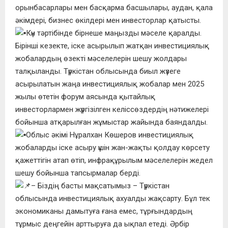
орынбасарлары мен басқарма басшылары, аудан, қала
әкімдері, бизнес өкілдері мен инвесторлар қатысты.
Күн тәртібінде бірнеше маңызды мәселе қаралды.
Бірінші кезекте, іске асырылып жатқан инвестициялық
жобалардың өзекті мәселелерін шешу жолдары
талқыланды. Түркістан облысында биыл жүзеге
асырылатын жаңа инвестициялық жобалар мен 2025
жылы өтетін форум аясында қытайлық
инвесторлармен жүргізілген келіссөздердің нәтижелері
бойынша атқарылған жұмыстар жайында баяндалды.
Облыс әкімі Нұралхан Көшеров инвестициялық
жобаларды іске асыру үшін жан-жақты қолдау көрсету
қажеттігін атап өтіп, инфрақұрылым мәселелерін жедел
шешу бойынша тапсырмалар берді.
– Біздің басты мақсатымыз – Түркістан
облысында инвестициялық ахуалды жақсарту. Бұл тек
экономиканы дамытуға ғана емес, тұрғындардың
тұрмыс деңгейін арттыруға да ықпал етеді. Әрбір