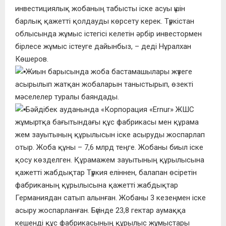
инвестициялық жобаның табысты іске асуы үшін
барлық қажетті қолдауды көрсету керек. Түркістан
облысында жұмыс істегісі келетін әрбір инвестормен
бірлесе жұмыс істеуге дайынбыз, – деді Нұралхан
Көшеров.
Жиын барысында жоба бастамашылары жүзеге
асырылып жатқан жобаларын таныстырып, өзекті
мәселелер туралы баяндады.
Бәйдібек ауданында «Корпорация «Ernur» ЖШС
жұмыртқа бағытындағы құс фабрикасы мен құрама
жем зауытының құрылысын іске асыруды жоспарлап
отыр. Жоба құны – 7,6 млрд теңге. Жобаны биыл іске
қосу көзделген. Құрамажем зауытының құрылысына
қажетті жабдықтар Түркия еліннен, балапан өсіретін
фабриканың құрылысына қажетті жабдықтар
Германиядан сатып алынған. Жобаны 3 кезеңмен іске
асыру жоспарланған. Бүгінде 23,8 гектар аумаққа
кешенді құс фабрикасының құрылыс жұмыстары