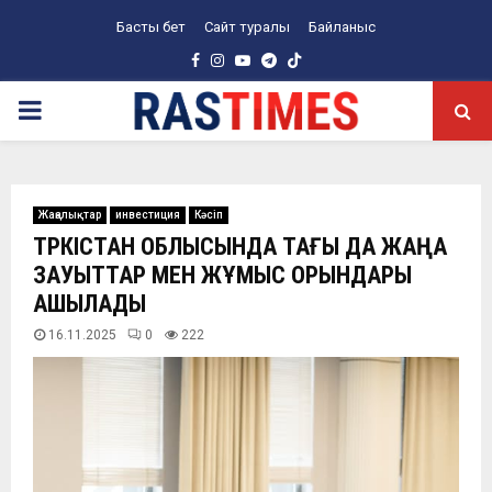
Басты бет
Сайт туралы
Байланыс
Facebook
Instagram
Youtube
Telegram
PRIMARY
MENU
Жаңалықтар
инвестиция
Кәсіп
ТҮРКІСТАН ОБЛЫСЫНДА ТАҒЫ ДА ЖАҢА
ЗАУЫТТАР МЕН ЖҰМЫС ОРЫНДАРЫ
АШЫЛАДЫ
16.11.2025
0
222