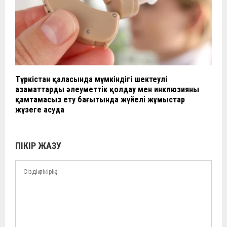
Түркістан қаласында мүмкіндігі шектеулі
азаматтарды әлеуметтік қолдау мен инклюзияны
қамтамасыз ету бағытында жүйелі жұмыстар
жүзеге асуда
ПІКІР ЖАЗУ