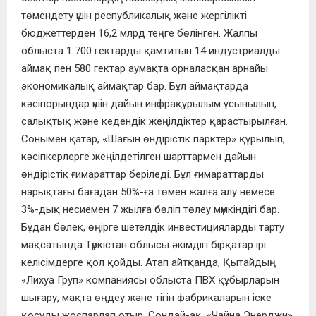
төмендету үшін республикалық және жергілікті
бюджеттерден 16,2 млрд теңге бөлінген. Жалпы
облыста 1 700 гектарды қамтитын 14 индустриалды
аймақ пен 580 гектар аумақта орналасқан арнайы
экономикалық аймақтар бар. Бұл аймақтарда
кәсіпорындар үшін дайын инфрақұрылым ұсынылып,
салықтық және кедендік жеңілдіктер қарастырылған.
Сонымен қатар, «Шағын өндірістік парктер» құрылып,
кәсіпкерлерге жеңілдетілген шарттармен дайын
өндірістік ғимараттар беріледі. Бұл ғимараттарды
нарықтағы бағадан 50%-ға төмен жалға алу немесе
3%-дық несиемен 7 жылға бөліп төлеу мүмкіндігі бар.
Бұдан бөлек, өңірге шетелдік инвестицияларды тарту
мақсатында Түркістан облысы әкімдігі бірқатар ірі
келісімдерге қол қойды. Атап айтқанда, Қытайдың
«Лихуа Груп» компаниясы облыста ПВХ құбырларын
шығару, мақта өңдеу және тігін фабрикаларын іске
қосуды жоспарлап отыр. Сондай-ақ, «Чайна Энерджи»