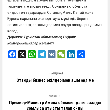
әртараптандыруға және импортқа тәуелділікті
төмендетуге ықпал етеді. Сондай-ақ, облыста
өндірілген тауарларды Орталық Азия, Қытай және
Еуропа нарығына экспорттауға мүмкіндік беретін
логистикалық орталықтар мен сауда алаңдары дамып
келеді.
Дереккөз: Түркістан облысының Өңірлік
коммуникациялар қызметі
F
X
W
T
V
W
Li
О
a
h
el
K
e
n
т
ce
at
e
C
ke
п
АЛДЫҢҒЫ
b
s
gr
h
dI
р
Отандық бизнес өкілдерімен ашық әңгіме
o
A
a
at
n
а
o
p
m
в
КЕЛЕСІ
k
p
и
Премьер-Министр Ақмола облысындағы сақалды
ть
құрылысқа қатысты талап қойды