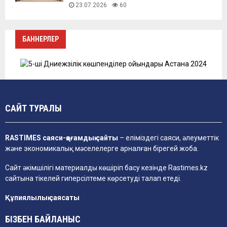
23.07.2026
60
БАННЕРЛЕР
САЙТ ТУРАЛЫ
RASTIMES саяси-қоғамдық сайты
– еліміздегі саяси, әлеуметтік
және экономикалық мәселелерге арналған бірегей жоба.
Сайт әкімшілігі материалды көшіріп басу кезінде
Rastimes.kz
сайтына тікелей гиперсілтеме көрсетуді талап етеді.
Құпиялылық саясаты
БІЗБЕН БАЙЛАНЫС