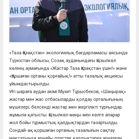
«Таза Қазақстан» экологиялық бағдарламасы аясында
Түркістан облысы, Созақ ауданындағы Қызылкөл
көлінің аумағында «Жастар Таза Қазақстан үшін!» және
«Қоршаған ортаны қорғайық!» атты тазалық акциясы
ұйымдастырылды.
Игі шараға аудан әкімі Мұхит Тұрысбеков, «Шаңырақ»
жастар мен жас отбасыларды қолдау орталығының
мүшелері, белсенді жастар мен жергілікті тұрғындар
жұмыла қатысты. Қызылкөл маңы мен көлге апарар
жол бойы тұрмыстық қалдықтардан тазартылды.
Сондай-ақ қоршаған ортаның тазалығын сақтау
мақсатында арнайы пластик қалдықтарға арналған