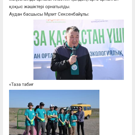
қоқыс жәшіктері орнатылды.
Аудан басшысы Мұхит Сексенбайұлы:
«Таза табиғ