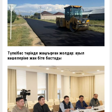
Түлкібас төрінде жаңғырған жолдар: ауыл
көшелеріне жан біте бастады