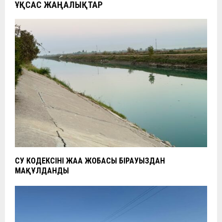
ҰҚСАС ЖАҢАЛЫҚТАР
СУ КОДЕКСІНІҢ ЖАҢА ЖОБАСЫ БІРАУЫЗДАН
МАҚҰЛДАНДЫ