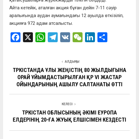
қатысушыларға жүрекжарды тілегін білдірді.
Айта кетейік, аталған акция бұған дейін 7-11 сәуір
аралығында аудан аумағындағы 12 ауылда өткізіліп,
акцияға 972 адам атсалысты.
F
X
W
T
V
W
Li
О
a
h
el
K
e
n
т
ce
at
e
C
ke
п
АЛДЫҢҒЫ
b
s
gr
h
dI
р
ТҮРКІСТАНДА ҰЛЫ ЖЕҢІСТІҢ 80 ЖЫЛДЫҒЫНА
o
A
a
at
n
а
ОРАЙ ҰЙЫМДАСТЫРЫЛҒАН ҚР VI ЖАСТАР
ОЙЫНДАРЫНЫҢ АШЫЛУ САЛТАНАТЫ ӨТТІ
o
p
m
в
k
p
и
ть
КЕЛЕСІ
ТҮРКІСТАН ОБЛЫСЫНЫҢ ӘКІМІ ЕУРОПА
ЕЛДЕРІНІҢ 20-ҒА ЖУЫҚ ЕЛШІСІМЕН КЕЗДЕСТІ