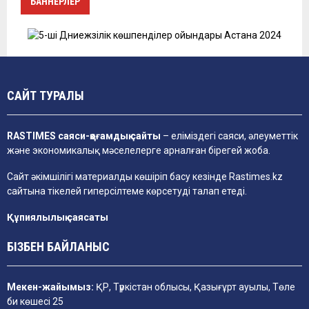
БАННЕРЛЕР
САЙТ ТУРАЛЫ
RASTIMES саяси-қоғамдық сайты
– еліміздегі саяси, әлеуметтік
және экономикалық мәселелерге арналған бірегей жоба.
Сайт әкімшілігі материалды көшіріп басу кезінде
Rastimes.kz
сайтына тікелей гиперсілтеме көрсетуді талап етеді.
Құпиялылық саясаты
БІЗБЕН БАЙЛАНЫС
Мекен-жайымыз:
ҚР, Түркістан облысы, Қазығұрт ауылы, Төле
би көшесі 25