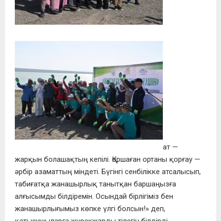
ат —
жарқын болашақтың кепілі. Қоршаған ортаны қорғау —
әрбір азаматтың міндеті. Бүгінгі сенбілікке атсалысып,
табиғатқа жанашырлық танытқан баршаңызға
алғысымды білдіремін. Осындай бірлігіміз бен
жанашырлығымыз көпке үлгі болсын!» деп,