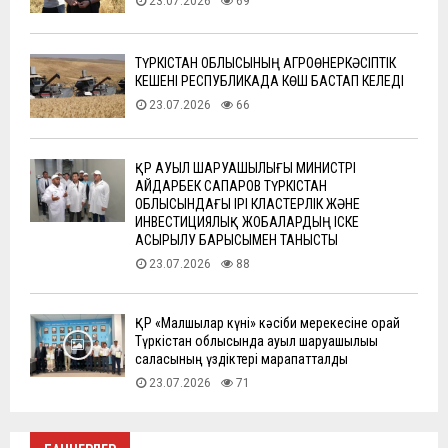
23.07.2026
69
ТҮРКІСТАН ОБЛЫСЫНЫҢ АГРОӨНЕРКӘСІПТІК
КЕШЕНІ РЕСПУБЛИКАДА КӨШ БАСТАП КЕЛЕДІ
23.07.2026
66
ҚР АУЫЛ ШАРУАШЫЛЫҒЫ МИНИСТРІ
АЙДАРБЕК САПАРОВ ТҮРКІСТАН
ОБЛЫСЫНДАҒЫ ІРІ КЛАСТЕРЛІК ЖӘНЕ
ИНВЕСТИЦИЯЛЫҚ ЖОБАЛАРДЫҢ ІСКЕ
АСЫРЫЛУ БАРЫСЫМЕН ТАНЫСТЫ
23.07.2026
88
ҚР «Малшылар күні» кәсіби мерекесіне орай
Түркістан облысында ауыл шаруашылығы
саласының үздіктері марапатталды
23.07.2026
71