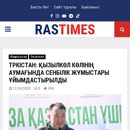
Басты бет
Сайт туралы
Байланыс
Facebook
Instagram
Youtube
Telegram
PRIMARY
MENU
Жаңалықтар
Экология
ТҮРКІСТАН: ҚЫЗЫЛКӨЛ КӨЛІНІҢ
АУМАҒЫНДА СЕНБІЛІК ЖҰМЫСТАРЫ
ҰЙЫМДАСТЫРЫЛДЫ
12.04.2025
0
396