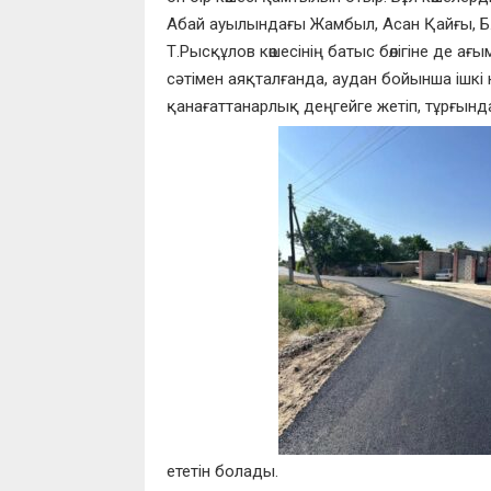
Абай ауылындағы Жамбыл, Асан Қайғы, Б.
Т.Рысқұлов көшесінің батыс бөлігіне де 
сәтімен аяқталғанда, аудан бойынша ішкі
қанағаттанарлық деңгейге жетіп, тұрғын
ететін болады.