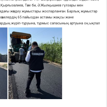
Қырғызалиев, Төле би, Ә.Жылқышиев гүлзары мен
ағымдағы жөндеу жұмыстары жоспарланған. Барлық жұмыстар
 көшелердің 65 пайыздан астамы жақсы және
дардың жүріп-тұруына, тұрмыс сапасының артуына оң ықпал