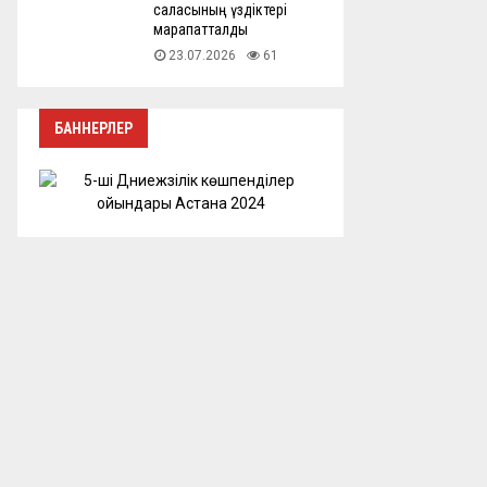
саласының үздіктері
марапатталды
23.07.2026
61
БАННЕРЛЕР