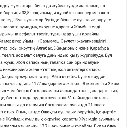
өндеу жұмыстары биыл да жүйелі түрде жалғасып, ел
інде барлығы 33,8 шақырымды құрайтын көшелер мен жол
 келеді. Бұл жұмыстар бүгінде бірнеше ауылдық округте
Қошқарата ауылдық округіне қарасты Жамбыл елді
қырымына асфальт төселіп, тұрғындар үшін қолайлы
би мердігер ұйым – «Сарыағаш Сәулет» жауапкершілігі
қатар, осы округтің Алғабас, Жаңақоныс және Қарабура
 төселіп, асфальт салуға дайындық қызу жүргізілуде. Бұл
а жуық. Жол сапасының талапқа сай орындалуын
 инжиниринг» және «Ұлттық жол активтері сапасы
ақылау жүргізіліп отыр. Айта кетейік, бүгінде аудан
лпы ұзындығы 1172 шақырымға жеткен. Өткен жылы 2 көше
уыл – ел бесігі» бағдарламасы аясында толық жаңартылып,
, бүгінгі таңда аудан көшелерінің 61 пайыздан астамы
лғы жылы да аталмыш бағдарлама аясында 21 көшеге
ліп отыр. Оның ішінде Ошақты ауылдық округінің Қоңыртөбе
 және Жүзімдік ауылдық округіне қарасты Жүзімдік ауылының
рдің жалпы ұзындығы 17,7 шақырымды құрайды. Бұдан бөлек,