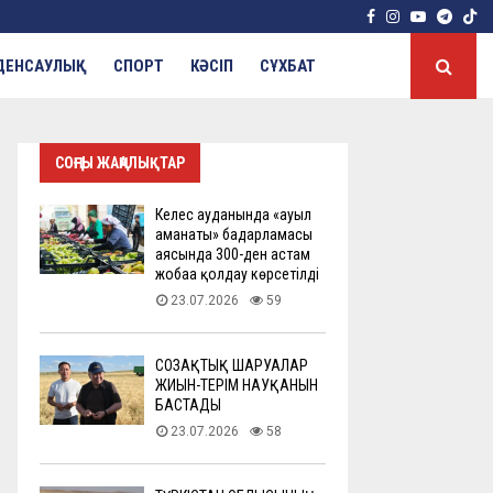
Facebook
Instagram
Youtube
Tele
ДЕНСАУЛЫҚ
СПОРТ
КӘСІП
СҰХБАТ
СОҢҒЫ ЖАҢАЛЫҚТАР
Келес ауданында «ауыл
аманаты» бағдарламасы
аясында 300-ден астам
жобаға қолдау көрсетілді
23.07.2026
59
СОЗАҚТЫҚ ШАРУАЛАР
ЖИЫН-ТЕРІМ НАУҚАНЫН
БАСТАДЫ
23.07.2026
58