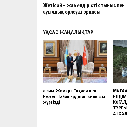
b
s
gr
h
d
Жетісай – жаңа өндірістік тыныс пен
o
A
a
at
n
ауылдық өрлеудің ордасы
o
p
m
k
p
ҰҚСАС ЖАҢАЛЫҚТАР
Қасым-Жомарт Тоқаев пен
МАҚТА
Режеп Тайип Ердоған келіссөз
ЕЛДІМ
жүргізді
КӨГАЛ
ТҰРҒЫ
АТСА