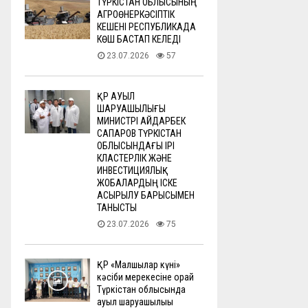
ТҮРКІСТАН ОБЛЫСЫНЫҢ
АГРОӨНЕРКӘСІПТІК
КЕШЕНІ РЕСПУБЛИКАДА
КӨШ БАСТАП КЕЛЕДІ
23.07.2026
57
ҚР АУЫЛ
ШАРУАШЫЛЫҒЫ
МИНИСТРІ АЙДАРБЕК
САПАРОВ ТҮРКІСТАН
ОБЛЫСЫНДАҒЫ ІРІ
КЛАСТЕРЛІК ЖӘНЕ
ИНВЕСТИЦИЯЛЫҚ
ЖОБАЛАРДЫҢ ІСКЕ
АСЫРЫЛУ БАРЫСЫМЕН
ТАНЫСТЫ
23.07.2026
75
ҚР «Малшылар күні»
кәсіби мерекесіне орай
Түркістан облысында
ауыл шаруашылығы