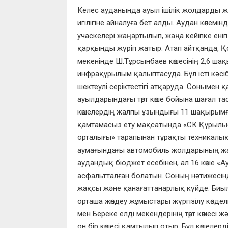
Келес ауданында ауыл ішілік жолдарды ж
игілігіне айналуға бет алды. Аудан көлем
учаскелері жаңартылып, жаңа кейіпке еніп
қарқынды жүріп жатыр. Атап айтқанда, 
мекенінде Ш.Тұрсынбаев көшесінің 2,6 ша
инфрақұрылым қалыптасуда. Бұл істі кәсі
шектеулі серіктестігі атқаруда. Сонымен 
ауылдарындағы төрт көше бойына шағал тас
көшелердің жалпы ұзындығы 11 шақырымғ
қамтамасыз ету мақсатында «СК Құрылыс
орталығы» тарапынан тұрақты техникалық б
аумағындағы автомобиль жолдарының жа
аудандық бюджет есебінен, ал 16 көше «А
асфальтталған болатын. Соның нәтижесінде
жақсы және қанағаттанарлық күйде. Биы
орташа жөндеу жұмыстары жүргізілу көзде
мен Береке елді мекендерінің төрт көшесі
он бір көшесі қамтылып отыр. Бұл көшеле