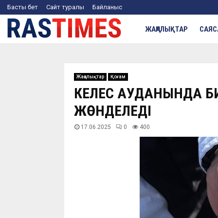
Басты бет
Сайт туралы
Байланыс
ЖАҢАЛЫҚТАР
САЯС
Жаңалықтар
Қоғам
КЕЛЕС АУДАНЫНДА Б
ЖӨНДЕЛЕДІ
17.06.2025
0
400