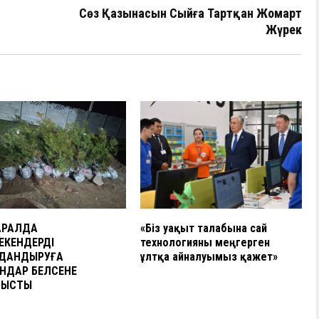
I
р
Сөз Қазынасын Сыйға Тартқан Жомарт
а
Жүрек
в
и
ть
АРАЛДА
«Біз уақыт талабына сай
ЕКЕНДЕРДІ
технологияны меңгерген
ДАНДЫРУҒА
ұлтқа айналуымыз қажет»
НДАР БЕЛСЕНЕ
ЛЫСТЫ