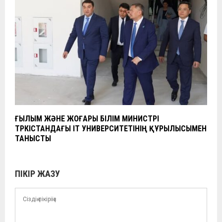
ҒЫЛЫМ ЖӘНЕ ЖОҒАРЫ БІЛІМ МИНИСТРІ
ТҮРКІСТАНДАҒЫ IT УНИВЕРСИТЕТІНІҢ ҚҰРЫЛЫСЫМЕН
ТАНЫСТЫ
ПІКІР ЖАЗУ