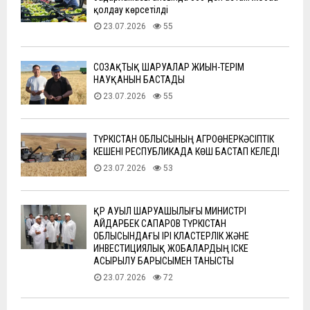
қолдау көрсетілді
23.07.2026
55
СОЗАҚТЫҚ ШАРУАЛАР ЖИЫН-ТЕРІМ
НАУҚАНЫН БАСТАДЫ
23.07.2026
55
ТҮРКІСТАН ОБЛЫСЫНЫҢ АГРОӨНЕРКӘСІПТІК
КЕШЕНІ РЕСПУБЛИКАДА КӨШ БАСТАП КЕЛЕДІ
23.07.2026
53
ҚР АУЫЛ ШАРУАШЫЛЫҒЫ МИНИСТРІ
АЙДАРБЕК САПАРОВ ТҮРКІСТАН
ОБЛЫСЫНДАҒЫ ІРІ КЛАСТЕРЛІК ЖӘНЕ
ИНВЕСТИЦИЯЛЫҚ ЖОБАЛАРДЫҢ ІСКЕ
АСЫРЫЛУ БАРЫСЫМЕН ТАНЫСТЫ
23.07.2026
72