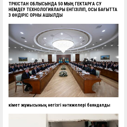
ТҮРКІСТАН ОБЛЫСЫНДА 50 МЫҢ ГЕКТАРҒА СУ
ҮНЕМДЕУ ТЕХНОЛОГИЯЛАРЫ ЕНГІЗІЛІП, ОСЫ БАҒЫТТА
3 ӨНДІРІС ОРНЫ АШЫЛДЫ
Үкімет жұмысының негізгі нәтижелері баяндалды