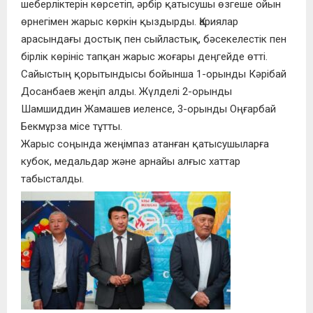
шеберліктерін көрсетіп, әрбір қатысушы өзгеше ойын
өрнегімен жарыс көркін қыздырды. Қариялар
арасындағы достық пен сыйластық, бәсекелестік пен
бірлік көрініс тапқан жарыс жоғары деңгейде өтті.
Сайыстың қорытындысы бойынша 1-орынды Кәрібай
Досанбаев жеңіп алды. Жүлделі 2-орынды
Шамшиддин Жамашев иеленсе, 3-орынды Оңғарбай
Бекмұрза місе тұтты.
Жарыс соңында жеңімпаз атанған қатысушыларға
кубок, медальдар және арнайы алғыс хаттар
табысталды.