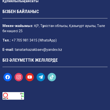
Құпиялылық саясаты
БІЗБЕН БАЙЛАНЫС
Мекен-жайымыз:
ҚР, Түркістан облысы, Қазығұрт ауылы, Төле
би көшесі 25
Тел.:
+7 705 981 3415 (WhatsApp)
E-mail:
tanatarkazakbaev@yandex.kz
БІЗ ӘЛЕУМЕТТІК ЖЕЛІЛЕРДЕ
f
i
y
t
t
a
n
o
e
i
c
s
u
l
k
e
t
t
e
t
b
a
u
g
o
o
g
b
r
k
o
r
e
a
k
a
m