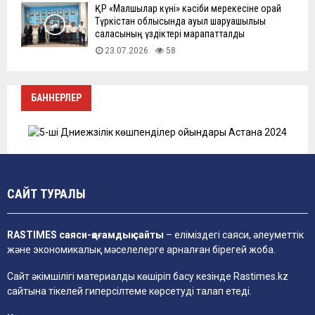
ҚР «Малшылар күні» кәсіби мерекесіне орай
Түркістан облысында ауыл шаруашылығы
саласының үздіктері марапатталды
23.07.2026
58
БАННЕРЛЕР
САЙТ ТУРАЛЫ
RASTIMES саяси-қоғамдық сайты
– еліміздегі саяси, әлеуметтік
және экономикалық мәселелерге арналған бірегей жоба.
Сайт әкімшілігі материалды көшіріп басу кезінде
Rastimes.kz
сайтына тікелей гиперсілтеме көрсетуді талап етеді.