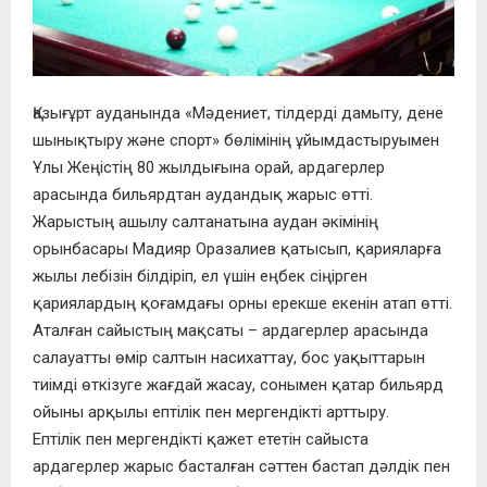
Қазығұрт ауданында «Мәдениет, тілдерді дамыту, дене
шынықтыру және спорт» бөлімінің ұйымдастыруымен
Ұлы Жеңістің 80 жылдығына орай, ардагерлер
арасында бильярдтан аудандық жарыс өтті.
Жарыстың ашылу салтанатына аудан әкімінің
орынбасары Мадияр Оразалиев қатысып, қарияларға
жылы лебізін білдіріп, ел үшін еңбек сіңірген
қариялардың қоғамдағы орны ерекше екенін атап өтті.
Аталған сайыстың мақсаты – ардагерлер арасында
салауатты өмір салтын насихаттау, бос уақыттарын
тиімді өткізуге жағдай жасау, сонымен қатар бильярд
ойыны арқылы ептілік пен мергендікті арттыру.
Ептілік пен мергендікті қажет ететін сайыста
ардагерлер жарыс басталған сәттен бастап дәлдік пен