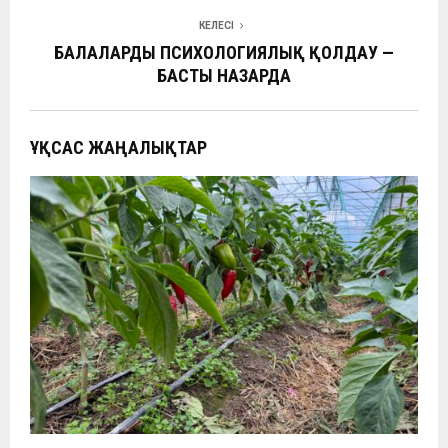
k
p
и
ть
КЕЛЕСІ
БАЛАЛАРДЫ ПСИХОЛОГИЯЛЫҚ ҚОЛДАУ —
БАСТЫ НАЗАРДА
ҰҚСАС ЖАҢАЛЫҚТАР