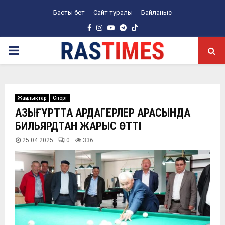
Басты бет
Сайт туралы
Байланыс
Facebook
Instagram
Youtube
Telegram
PRIMARY
MENU
Жаңалықтар
Спорт
ҚАЗЫҒҰРТТА АРДАГЕРЛЕР АРАСЫНДА
БИЛЬЯРДТАН ЖАРЫС ӨТТІ
25.04.2025
0
336