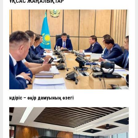
ҰҚСАС ЖАҢАЛЫҚТАР
Өндіріс – өңір дамуының өзегі