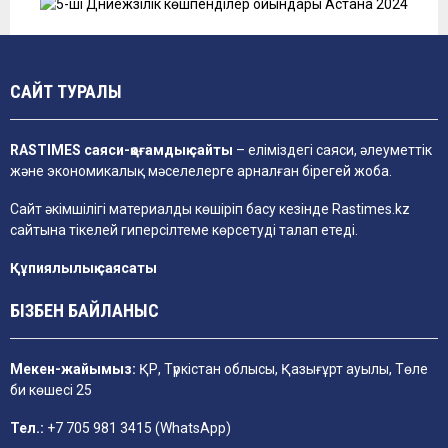
САЙТ ТУРАЛЫ
RASTIMES саяси-қоғамдық сайты
– еліміздегі саяси, әлеуметтік
және экономикалық мәселелерге арналған бірегей жоба.
Сайт әкімшілігі материалды көшіріп басу кезінде
Rastimes.kz
сайтына тікелей гиперсілтеме көрсетуді талап етеді.
Құпиялылық саясаты
БІЗБЕН БАЙЛАНЫС
Мекен-жайымыз:
ҚР, Түркістан облысы, Қазығұрт ауылы, Төле
би көшесі 25
Тел.:
+7 705 981 3415 (WhatsApp)