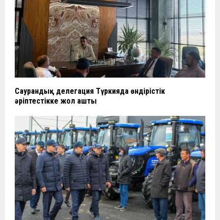
Саурандық делегация Түркияда өндірістік
әріптестікке жол ашты