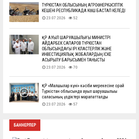
ТҮРКІСТАН ОБЛЫСЫНЫҢ АГРОӨНЕРКӘСІПТІК
КЕШЕНІ РЕСПУБЛИКАДА КӨШ БАСТАП КЕЛЕДІ
23.07.2026
52
ҚР АУЫЛ ШАРУАШЫЛЫҒЫ МИНИСТРІ
АЙДАРБЕК САПАРОВ ТҮРКІСТАН
ОБЛЫСЫНДАҒЫ ІРІ КЛАСТЕРЛІК ЖӘНЕ
ИНВЕСТИЦИЯЛЫҚ ЖОБАЛАРДЫҢ ІСКЕ
АСЫРЫЛУ БАРЫСЫМЕН ТАНЫСТЫ
23.07.2026
70
ҚР «Малшылар күні» кәсіби мерекесіне орай
Түркістан облысында ауыл шаруашылығы
саласының үздіктері марапатталды
23.07.2026
57
БАННЕРЛЕР