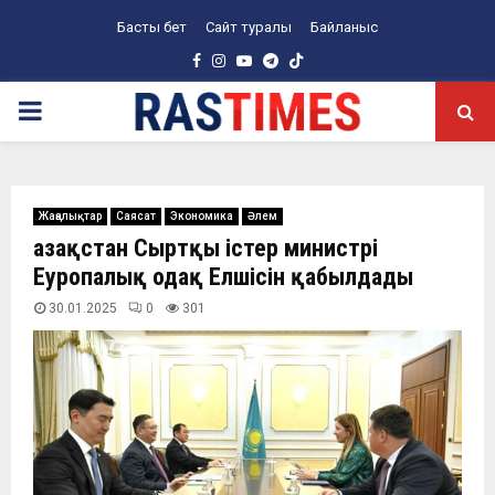
Басты бет
Сайт туралы
Байланыс
Facebook
Instagram
Youtube
Telegram
PRIMARY
MENU
Жаңалықтар
Саясат
Экономика
Әлем
Қазақстан Сыртқы істер министрі
Еуропалық одақ Елшісін қабылдады
30.01.2025
0
301