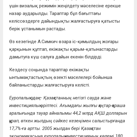
үшін визалық режимін жеңілдету мәселесіне ерекше
назар аударылды. Тараптар бұл бағыттағы
келіссөздерге дайындықты жалғастыруға қатысты
берік ұстанымын растады.
Өз кезегінде А.Симкич өзара іс-қимылдың жоғары
қарқынын құптап, екіжақты қарым-қатынастарды
дамытуға күш салуға дайын екенін білдірді.
Кездесу соңында тараптар екіжақты
ынтымақтастықтың өзекті мәселелері бойынша
байланыстарды жалғастыруға келісті.
Еуропалық одақ – Қазақстанның негізгі сауда және
инвестициялық әріптесі. Ағымдағы жылғы қаңтар-қараша
аралығында тауар айналымы 44,2 млрд АҚШ долларын
құрап, өткен жылдың сәйкес кезеңімен салыстырғанда
17,7%-ға артты. 2005 жылдан бері Қазақстан
экономикасына еуропалық инвестицияның көлемі 180