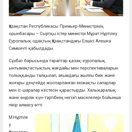
Қазақстан Республикасы Премьер-Министрінің
орынбасары – Сыртқы істер министрі Мұрат Нұртілеу
Еуропалық одақтың Қазақстандағы Елшісі Алешка
Симкичті қабылдады.
Сұхбат барысында тараптар қазақ-еуропалық
ынтымақтастықтың жағдайы мен перспективаларын
толыққанды талқылап, ағымдағы жылғы биік және
жоғары деңгейде жоспарланған екіжақты сапарлар
мен іс-шаралар кестесін қарастырды. Халықаралық
және өңірлік күн-тәртібінің негізгі мәселелері бойынша
пікір алмасу өтті.
М.Нұртіле
у