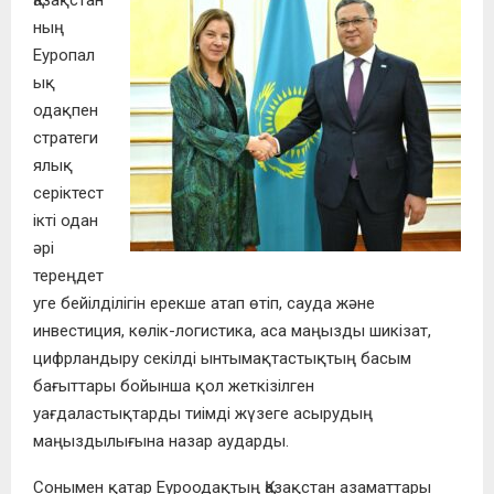
Қазақстан
ның
Еуропал
ық
одақпен
стратеги
ялық
серіктест
ікті одан
әрі
тереңдет
уге бейілділігін ерекше атап өтіп, сауда және
инвестиция, көлік-логистика, аса маңызды шикізат,
цифрландыру секілді ынтымақтастықтың басым
бағыттары бойынша қол жеткізілген
уағдаластықтарды тиімді жүзеге асырудың
маңыздылығына назар аударды.
Сонымен қатар Еуроодақтың Қазақстан азаматтары