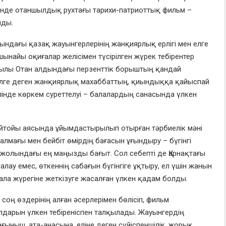
інде отаншылдық рухтағы тарихи-патриоттық фильм –
лды.
ндағы қазақ жауынгерлерінің жанқиярлық ерлігі мен елге
 шынайы оқиғалар желісімен түсірілген жүрек тебірентер
ылы Отан алдындағы перзенттік борыштың қандай
 елге деген жанқиярлық махаббаттың, қиындыққа қайыспай
ілінде көркем суреттелуі – балалардың санасында үлкен
ейтойы аясында ұйымдастырылып отырған тәрбиелік мәні
алмағы мен бейбіт өмірдің бағасын ұғындыру – бүгінгі
жолындағы ең маңызды бағыт. Сол себепті де Қарнақтағы
алау емес, өткеннің сабағын бүгінгіге ұқтыру, ел үшін жанын
ала жүрегіне жеткізуге жасалған үлкен қадам болды.
соң өздерінің алған әсерлерімен бөлісіп, фильм
жолдарын үлкен тебіреніспен талқылады. Жауынгердің
ағыныш, ата-анасына, еліне деген сүйіспеншілік, жорық