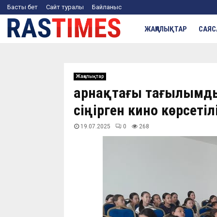
Басты бет
Сайт туралы
Байланыс
ЖАҢАЛЫҚТАР
САЯС
Жаңалықтар
Қарнақтағы тағылымды
сіңірген кино көрсетіл
19.07.2025
0
268