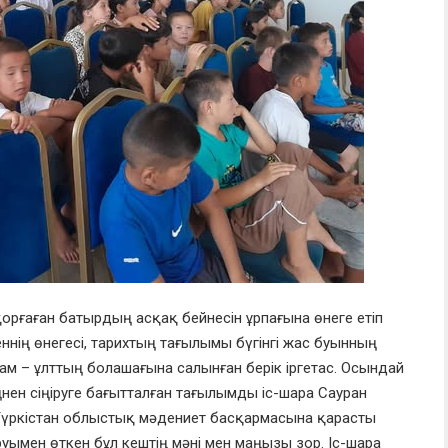
л қорғаған батырдың асқақ бейнесін ұрпағына өнеге етіп
ннің өнегесі, тарихтың тағылымы бүгінгі жас буынның
адам – ұлттың болашағына салынған берік іргетас. Осындай
еңнен сіңіруге бағытталған тағылымды іс-шара Сауран
 Түркістан облыстық мәдениет басқармасына қарасты
уымен өткен бұл кештің мәні мен маңызы зор. Іс-шара