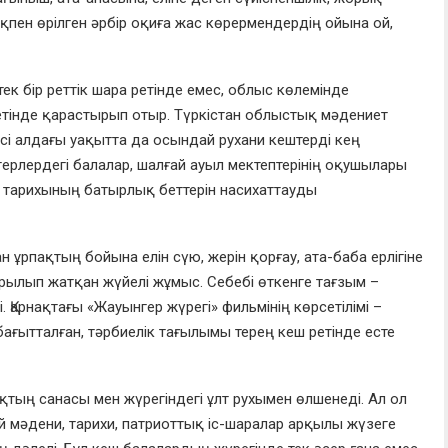
ен өрілген әрбір оқиға жас көрермендердің ойына ой,
ек бір реттік шара ретінде емес, облыс көлемінде
етінде қарастырып отыр. Түркістан облыстық мәдениет
і алдағы уақытта да осындай рухани кештерді кең
ерлердегі балалар, шалғай ауыл мектептерінің оқушылары
л тарихының батырлық беттерін насихаттауды
қан ұрпақтың бойына елін сүю, жерін қорғау, ата-баба ерлігіне
арылып жатқан жүйелі жұмыс. Себебі өткенге тағзым –
. Қарнақтағы «Жауынгер жүрегі» фильмінің көрсетілімі –
бағытталған, тәрбиелік тағылымы терең кеш ретінде есте
пақтың санасы мен жүрегіндегі ұлт рухымен өлшенеді. Ал ол
 мәдени, тарихи, патриоттық іс-шаралар арқылы жүзеге