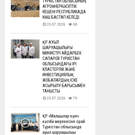
ТҮРКІСТАН ОБЛЫСЫНЫҢ
АГРОӨНЕРКӘСІПТІК
КЕШЕНІ РЕСПУБЛИКАДА
КӨШ БАСТАП КЕЛЕДІ
23.07.2026
58
ҚР АУЫЛ
ШАРУАШЫЛЫҒЫ
МИНИСТРІ АЙДАРБЕК
САПАРОВ ТҮРКІСТАН
ОБЛЫСЫНДАҒЫ ІРІ
КЛАСТЕРЛІК ЖӘНЕ
ИНВЕСТИЦИЯЛЫҚ
ЖОБАЛАРДЫҢ ІСКЕ
АСЫРЫЛУ БАРЫСЫМЕН
ТАНЫСТЫ
23.07.2026
79
ҚР «Малшылар күні»
кәсіби мерекесіне орай
Түркістан облысында
ауыл шаруашылығы