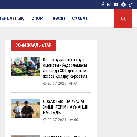
Facebook
Instagram
Youtube
Tele
ДЕНСАУЛЫҚ
СПОРТ
КӘСІП
СҰХБАТ
СОҢҒЫ ЖАҢАЛЫҚТАР
Келес ауданында «ауыл
аманаты» бағдарламасы
аясында 300-ден астам
жобаға қолдау көрсетілді
23.07.2026
61
СОЗАҚТЫҚ ШАРУАЛАР
ЖИЫН-ТЕРІМ НАУҚАНЫН
БАСТАДЫ
23.07.2026
60