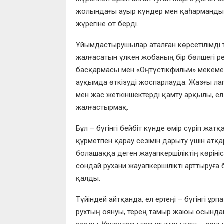
жолындағы ауыр күндер мен қаһармандықп
жүрегіне от берді.
Ұйымдастырушылар аталған көрсетілімді т
жалғасатын үлкен жобаның бір бөлшегі р
басқармасы мен «Оңтүстікфильм» мекемес
ауқымда өткізуді жоспарлауда. Жазғы лаг
мен жас жеткіншектерді қамту арқылы, е
жалғастырмақ.
Бұл – бүгінгі бейбіт күнде өмір сүріп жат
құрметпен қарау сезімін дарыту үшін атқ
болашаққа деген жауапкершіліктің көрінісі
сондай рухани жауапкершілікті арттыруға 
қалды.
Түйіндей айтқанда, ел ертеңі – бүгінгі ұр
рухтың оянуы, терең тамыр жаюы осындай