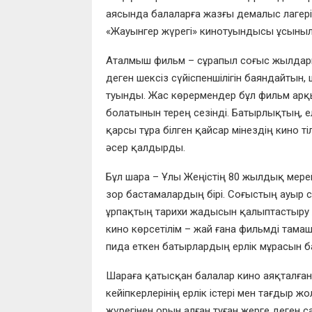
аясында балаларға жазғы демалыс лагер
«Жауынгер жүрегі» кинотуындысы ұсыны
Аталмыш фильм – сұрапыл соғыс жылдары
деген шексіз сүйіспеншілігін баяндайтын,
туынды. Жас көрермендер бұл фильм арқ
болатынын терең сезінді. Батырлықтың,
қарсы тұра білген қайсар мінездің кино т
әсер қалдырды.
Бұл шара – Ұлы Жеңістің 80 жылдық мер
зор бастамалардың бірі. Соғыстың ауыр с
ұрпақтың тарихи жадысын қалыптастыру 
кино көрсетілім – жай ғана фильмді тамаш
пида еткен батырлардың ерлік мұрасын б
Шараға қатысқан балалар кино аяқталған 
кейіпкерлерінің ерлік істері мен тағдыр 
жүрегінен орын алған туған жерге деген с