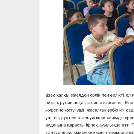
Қазақ халқы ежелден ерлік пен өрлікті, е
айтып, рухын асқақтатып отырған ел. Өтке
жүрегіне жетуі үшін жасалған әрбір игі қ
ұлттық рух пен отансүйгіштік сезімді тер
ауданына қарасты Қарнақ ауылында өтті.
«Оңтүстікфильм» мекемесінің ұйымдастыр