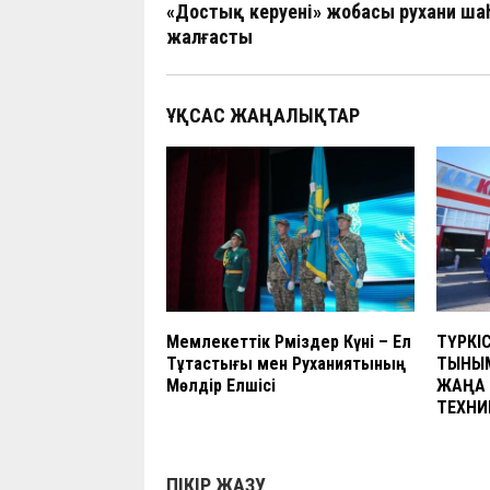
o
A
a
at
n
«Достық керуені» жобасы рухани ша
жалғасты
o
p
m
k
p
ҰҚСАС ЖАҢАЛЫҚТАР
Мемлекеттік Рәміздер Күні – Ел
ТҮРКІ
Тұтастығы мен Руханиятының
ТЫНЫМ
Мөлдір Елшісі
ЖАҢА
ТЕХНИ
ПІКІР ЖАЗУ