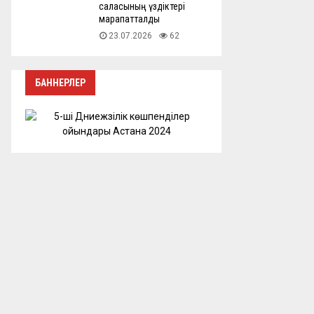
саласының үздіктері
марапатталды
23.07.2026
62
БАННЕРЛЕР