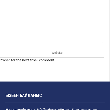
rowser for the next time I comment.
БІЗБЕН БАЙЛАНЫС
Мекен-жайымыз:
ҚР, Түркістан облысы, Қазығұрт ауылы,