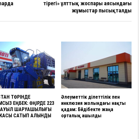
а
һарда
тірегі» ұлттық жоспары аясындағы
в
жұмыстар пысықталды
и
ть
СТАН ТӨРІНДЕ
Әлеуметтік әділеттілік пен
СЫЗ ЕҢБЕК: ӨҢІРДЕ 223
инклюзия жолындағы нақты
 АУЫЛ ШАРУАШЫЛЫҒЫ
қадам: Бәйдібекте жаңа
КАСЫ САТЫП АЛЫНДЫ
орталық ашылды