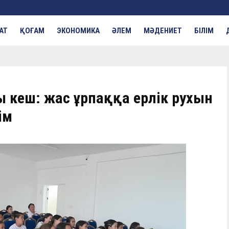
АТ
ҚОҒАМ
ЭКОНОМИКА
ӘЛЕМ
МӘДЕНИЕТ
БІЛІМ
 кеш: жас ұрпаққа ерлік рухын
ім