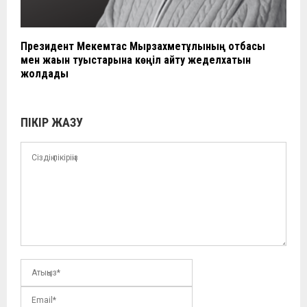
Президент Мекемтас Мырзахметұлының отбасы
мен жақын туыстарына көңіл айту жеделхатын
жолдады
ПІКІР ЖАЗУ