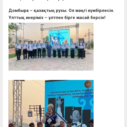
Домбыра – қазақтың рухы. Ол мәңгі күмбірлесін.
Ұлттық өнеріміз – ұлтпен бірге жасай берсін!