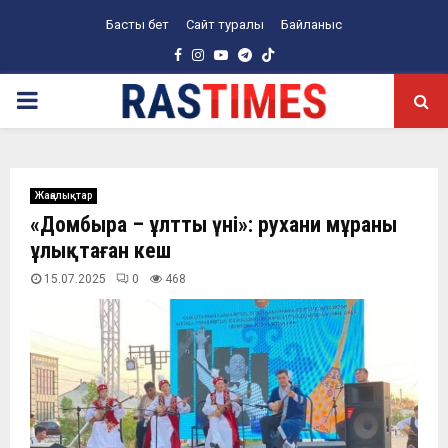
Басты бет
Сайт туралы
Байланыс
Facebook
Instagram
Youtube
Telegram
PRIMARY
MENU
Жаңалықтар
«Домбыра – ұлттың үні»: рухани мұраны
ұлықтаған кеш
15.07.2025
0
468