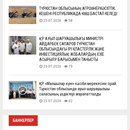
ТҮРКІСТАН ОБЛЫСЫНЫҢ АГРОӨНЕРКӘСІПТІК
КЕШЕНІ РЕСПУБЛИКАДА КӨШ БАСТАП КЕЛЕДІ
23.07.2026
58
ҚР АУЫЛ ШАРУАШЫЛЫҒЫ МИНИСТРІ
АЙДАРБЕК САПАРОВ ТҮРКІСТАН
ОБЛЫСЫНДАҒЫ ІРІ КЛАСТЕРЛІК ЖӘНЕ
ИНВЕСТИЦИЯЛЫҚ ЖОБАЛАРДЫҢ ІСКЕ
АСЫРЫЛУ БАРЫСЫМЕН ТАНЫСТЫ
23.07.2026
79
ҚР «Малшылар күні» кәсіби мерекесіне орай
Түркістан облысында ауыл шаруашылығы
саласының үздіктері марапатталды
23.07.2026
62
БАННЕРЛЕР