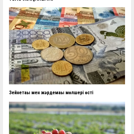
Зейнетақы мен жәрдемақы мөлшері өсті