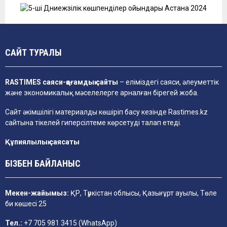
САЙТ ТУРАЛЫ
RASTIMES саяси-қоғамдық сайты
– еліміздегі саяси, әлеуметтік
және экономикалық мәселелерге арналған бірегей жоба.
Сайт әкімшілігі материалды көшіріп басу кезінде
Rastimes.kz
сайтына тікелей гиперсілтеме көрсетуді талап етеді.
Құпиялылық саясаты
БІЗБЕН БАЙЛАНЫС
Мекен-жайымыз:
ҚР, Түркістан облысы, Қазығұрт ауылы, Төле
би көшесі 25
Тел.:
+7 705 981 3415 (WhatsApp)