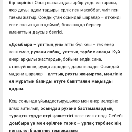
бір көрінісі
. Оның шанағындағы әрбір үнде ел тарихы,
жер дауы, адам тағдыры, ерлік пен махаббат, үміт пен
тағзым жатыр. Сондықтан осындай шаралар – өткенді
еске салып қана қоймай, болашаққа берілер
аманаттың даусыз белгісі.
«Домбыра – ұлттың үні»
атты бұл кеш – тек өнер
кеші емес,
рухани сабақ, ұлттық тәрбие алаңы
. Күй
өнері арқылы жастардың бойына елдік сана,
отансүйгіштік, рухқа адалдық дарытылады. Осындай
мәдени шаралар –
ұлттық рухты жаңғыртуға, мәңгілік
ел мұратын баянды етуге бағытталған маңызды
қадам.
Кеш соңында ұйымдастырушылар мен өнер иелеріне
алғыс айтылып,
осындай рухани бастамалардың
тұрақты түрде өтуі қажеттігі
тілге тиек етілді. Себебі
домбыра үнімен өрілген тарих – ұрпақ тәрбиесінің
негізі, ел бірлігінің темірқазығы
.