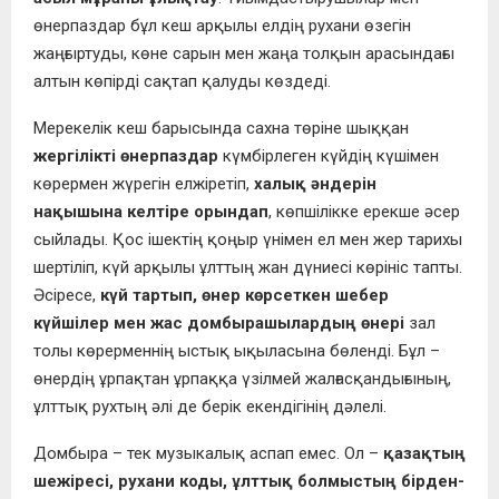
өнерпаздар бұл кеш арқылы елдің рухани өзегін
жаңғыртуды, көне сарын мен жаңа толқын арасындағы
алтын көпірді сақтап қалуды көздеді.
Мерекелік кеш барысында сахна төріне шыққан
жергілікті өнерпаздар
күмбірлеген күйдің күшімен
көрермен жүрегін елжіретіп,
халық әндерін
нақышына келтіре орындап
, көпшілікке ерекше әсер
сыйлады. Қос ішектің қоңыр үнімен ел мен жер тарихы
шертіліп, күй арқылы ұлттың жан дүниесі көрініс тапты.
Әсіресе,
күй тартып, өнер көрсеткен шебер
күйшілер мен жас домбырашылардың өнері
зал
толы көрерменнің ыстық ықыласына бөленді. Бұл –
өнердің ұрпақтан ұрпаққа үзілмей жалғасқандығының,
ұлттық рухтың әлі де берік екендігінің дәлелі.
Домбыра – тек музыкалық аспап емес. Ол –
қазақтың
шежіресі, рухани коды, ұлттық болмыстың бірден-