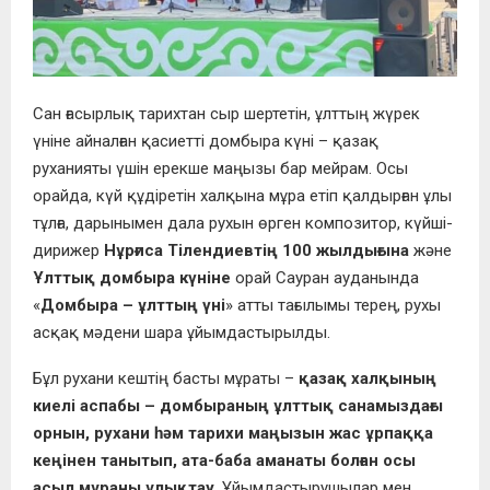
Сан ғасырлық тарихтан сыр шертетін, ұлттың жүрек
үніне айналған қасиетті домбыра күні – қазақ
руханияты үшін ерекше маңызы бар мейрам. Осы
орайда, күй құдіретін халқына мұра етіп қалдырған ұлы
тұлға, дарынымен дала рухын өрген композитор, күйші-
дирижер
Нұрғиса Тілендиевтің 100 жылдығына
және
Ұлттық домбыра күніне
орай Сауран ауданында
«
Домбыра – ұлттың үні
» атты тағылымы терең, рухы
асқақ мәдени шара ұйымдастырылды.
Бұл рухани кештің басты мұраты –
қазақ халқының
киелі аспабы – домбыраның ұлттық санамыздағы
орнын, рухани һәм тарихи маңызын жас ұрпаққа
кеңінен танытып, ата-баба аманаты болған осы
асыл мұраны ұлықтау
. Ұйымдастырушылар мен