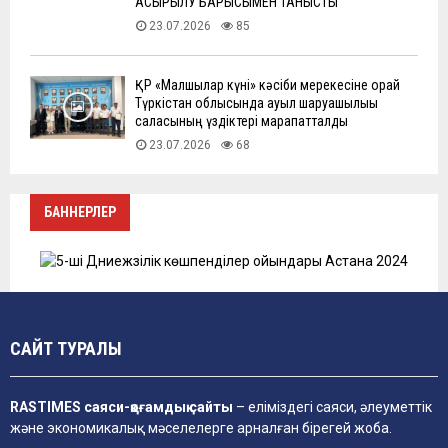
АСЫРЫЛУ БАРЫСЫМЕН ТАНЫСТЫ
23.07.2026
85
ҚР «Малшылар күні» кәсіби мерекесіне орай
Түркістан облысында ауыл шаруашылығы
саласының үздіктері марапатталды
23.07.2026
68
БАННЕРЛЕР
САЙТ ТУРАЛЫ
RASTIMES саяси-қоғамдық сайты
– еліміздегі саяси, әлеуметтік
және экономикалық мәселелерге арналған бірегей жоба.