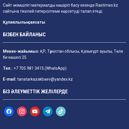
Сайт әкімшілігі материалды көшіріп басу кезінде
Rastimes.kz
сайтына тікелей гиперсілтеме көрсетуді талап етеді.
Құпиялылық саясаты
БІЗБЕН БАЙЛАНЫС
Мекен-жайымыз:
ҚР, Түркістан облысы, Қазығұрт ауылы, Төле
би көшесі 25
Тел.:
+7 705 981 3415 (WhatsApp)
E-mail:
tanatarkazakbaev@yandex.kz
БІЗ ӘЛЕУМЕТТІК ЖЕЛІЛЕРДЕ
f
i
y
t
t
a
n
o
e
i
c
s
u
l
k
e
t
t
e
t