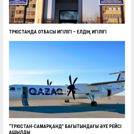
ТҮРКІСТАНДА ОТБАСЫ ИГІЛІГІ – ЕЛДІҢ ИГІЛІГІ
“ТҮРКІСТАН-САМАРҚАНД” БАҒЫТЫНДАҒЫ ӘУЕ РЕЙСІ
АШЫЛДЫ