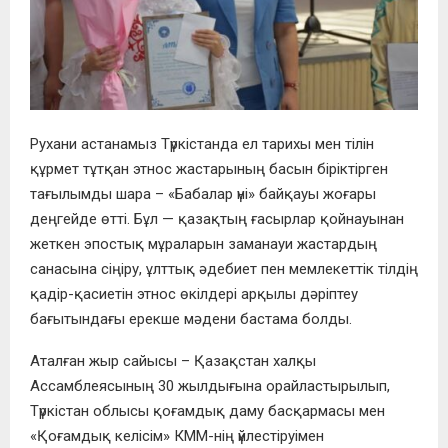
Рухани астанамыз Түркістанда ел тарихы мен тілін
құрмет тұтқан этнос жастарының басын біріктірген
тағылымды шара – «Бабалар үні» байқауы жоғары
деңгейде өтті. Бұл — қазақтың ғасырлар қойнауынан
жеткен эпостық мұраларын заманауи жастардың
санасына сіңіру, ұлттық әдебиет пен мемлекеттік тілдің
қадір-қасиетін этнос өкілдері арқылы дәріптеу
бағытындағы ерекше мәдени бастама болды.
Аталған жыр сайысы – Қазақстан халқы
Ассамблеясының 30 жылдығына орайластырылып,
Түркістан облысы қоғамдық даму басқармасы мен
«Қоғамдық келісім» КММ-нің үйлестіруімен