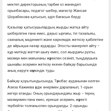
мектеп директорының тәрбие ісі жөніндегі
орынбасары, педагог-шебер, магистр Жансая
Шорабекова қатысып, әділ бағасын берді.
Қазылар қатысушылардың жырды жатқа айту
шеберлігіне ғана емес, дауыс ырғағы, тіл тазалығы,
сахналық мәдениеті және көркемдік жеткізу қабілетіне
де айрықша назар аударды. Эпосты мәнерлеп айту –
құр мәтінді жаттап шығу емес, сол жырдағы рухты,
мазмұн мен мағынаны жүрекпен сезініп, тыңдаушыға
шынайы әсермен жеткізу екенін байқау барысында
анық көруге мүмкіндік туды.
Байқау қорытындысында, Түлкібас ауданынан келген
Азиза Кажиева үздік өнерімен дараланып, 1-орын
иегері атанды. Оның орындауындағы жыр – терең
мазмұнмен ғана емес, ерекше әсермен, жүректі
тербейтін толғаныспен орындалды. 2-орынды