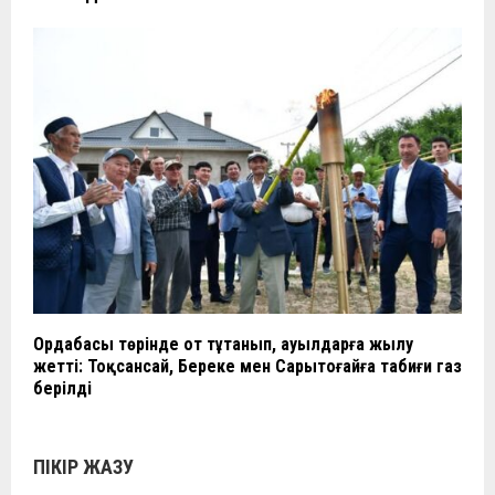
Ордабасы төрінде от тұтанып, ауылдарға жылу
жетті: Тоқсансай, Береке мен Сарытоғайға табиғи газ
берілді
ПІКІР ЖАЗУ