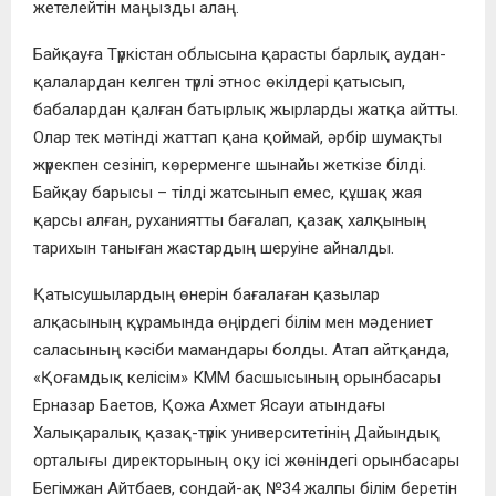
жетелейтін маңызды алаң.
Байқауға Түркістан облысына қарасты барлық аудан-
қалалардан келген түрлі этнос өкілдері қатысып,
бабалардан қалған батырлық жырларды жатқа айтты.
Олар тек мәтінді жаттап қана қоймай, әрбір шумақты
жүрекпен сезініп, көрерменге шынайы жеткізе білді.
Байқау барысы – тілді жатсынып емес, құшақ жая
қарсы алған, руханиятты бағалап, қазақ халқының
тарихын таныған жастардың шеруіне айналды.
Қатысушылардың өнерін бағалаған қазылар
алқасының құрамында өңірдегі білім мен мәдениет
саласының кәсіби мамандары болды. Атап айтқанда,
«Қоғамдық келісім» КММ басшысының орынбасары
Ерназар Баетов, Қожа Ахмет Ясауи атындағы
Халықаралық қазақ-түрік университетінің Дайындық
орталығы директорының оқу ісі жөніндегі орынбасары
Бегімжан Айтбаев, сондай-ақ №34 жалпы білім беретін