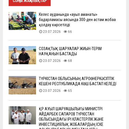
СОҢҒЫ ЖАҢАЛЫҚТАР
Келес ауданында «ауыл аманаты»
бағдарламасы аясында 300-ден астам жобаға
қолдау көрсетілді
23.07.2026
66
СОЗАҚТЫҚ ШАРУАЛАР ЖИЫН-ТЕРІМ
НАУҚАНЫН БАСТАДЫ
23.07.2026
68
ТҮРКІСТАН ОБЛЫСЫНЫҢ АГРОӨНЕРКӘСІПТІК
КЕШЕНІ РЕСПУБЛИКАДА КӨШ БАСТАП КЕЛЕДІ
23.07.2026
65
ҚР АУЫЛ ШАРУАШЫЛЫҒЫ МИНИСТРІ
АЙДАРБЕК САПАРОВ ТҮРКІСТАН
ОБЛЫСЫНДАҒЫ ІРІ КЛАСТЕРЛІК ЖӘНЕ
ИНВЕСТИЦИЯЛЫҚ ЖОБАЛАРДЫҢ ІСКЕ