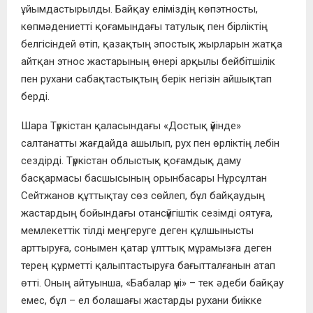
ұйымдастырылды. Байқау еліміздің көпэтносты,
көпмәдениетті қоғамындағы татулық пен бірліктің
белгісіндей өтіп, қазақтың эпостық жырларын жатқа
айтқан этнос жастарының өнері арқылы бейбітшілік
пен рухани сабақтастықтың берік негізін айшықтап
берді.
Шара Түркістан қаласындағы «Достық үйінде»
салтанатты жағдайда ашылып, рух пен өрліктің лебін
сездірді. Түркістан облыстық қоғамдық даму
басқармасы басшысының орынбасары Нұрсұлтан
Сейтжанов құттықтау сөз сөйлеп, бұл байқаудың
жастардың бойындағы отансүйгіштік сезімді оятуға,
мемлекеттік тілді меңгеруге деген құлшынысты
арттыруға, сонымен қатар ұлттық мұрамызға деген
терең құрметті қалыптастыруға бағытталғанын атап
өтті. Оның айтуынша, «Бабалар үні» – тек әдеби байқау
емес, бұл – ел болашағы жастарды рухани биікке