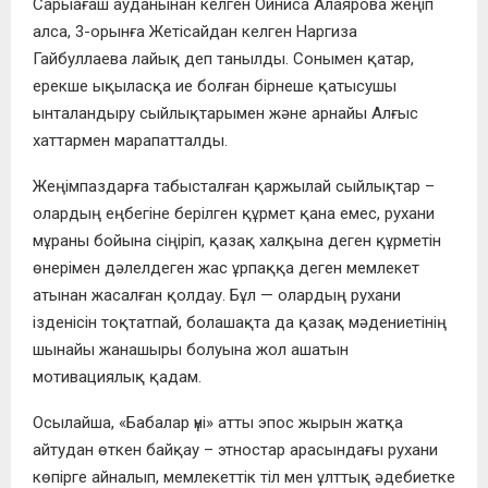
Сарыағаш ауданынан келген Ойниса Алаярова жеңіп
алса, 3-орынға Жетісайдан келген Наргиза
Гайбуллаева лайық деп танылды. Сонымен қатар,
ерекше ықыласқа ие болған бірнеше қатысушы
ынталандыру сыйлықтарымен және арнайы Алғыс
хаттармен марапатталды.
Жеңімпаздарға табысталған қаржылай сыйлықтар –
олардың еңбегіне берілген құрмет қана емес, рухани
мұраны бойына сіңіріп, қазақ халқына деген құрметін
өнерімен дәлелдеген жас ұрпаққа деген мемлекет
атынан жасалған қолдау. Бұл — олардың рухани
ізденісін тоқтатпай, болашақта да қазақ мәдениетінің
шынайы жанашыры болуына жол ашатын
мотивациялық қадам.
Осылайша, «Бабалар үні» атты эпос жырын жатқа
айтудан өткен байқау – этностар арасындағы рухани
көпірге айналып, мемлекеттік тіл мен ұлттық әдебиетке