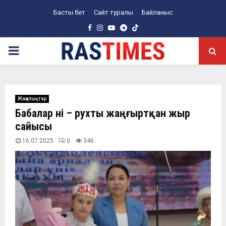
Басты бет
Сайт туралы
Байланыс
Facebook
Instagram
Youtube
Telegram
PRIMARY
MENU
Жаңалықтар
Бабалар үні – рухты жаңғыртқан жыр
сайысы
16.07.2025
0
346