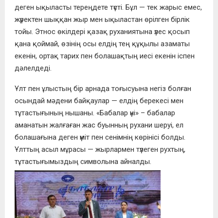
деген ықыласты тереңдете түсті. Бұл — тек жарыс емес,
жүректен шыққан жыр мен ықыластан өрілген бірлік
тойы. Этнос өкілдері қазақ руханиятына үлес қосып
қана қоймай, өзінің осы елдің тең құқылы азаматы
екенін, ортақ тарих пен болашақтың иесі екенін іспен
дәлелдеді.
Ұлт пен ұлыстың бір арнада тоғысуына негіз болған
осындай мәдени байқаулар — елдің берекесі мен
тұтастығының нышаны. «Бабалар үні» – бабалар
аманатын жалғаған жас буынның рухани шеруі, ел
болашағына деген үміт пен сенімнің көрінісі болды.
Ұлттың асыл мұрасы — жырлармен түлеген рухтың,
тұтастығымыздың символына айналды.