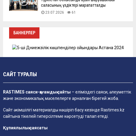
саласының үздіктері марапатталды
23.07.2026
61
БАННЕРЛЕР
САЙТ ТУРАЛЫ
RASTIMES саяси-қоғамдық сайты
– еліміздегі саяси, әлеуметтік
және экономикалық мәселелерге арналған бірегей жоба.
Сайт әкімшілігі материалды көшіріп басу кезінде
Rastimes.kz
сайтына тікелей гиперсілтеме көрсетуді талап етеді.
Құпиялылық саясаты