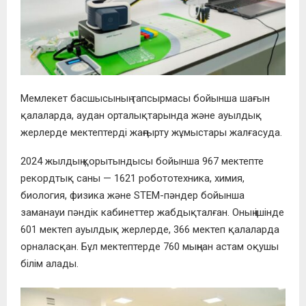
Мемлекет басшысының тапсырмасы бойынша шағын
қалаларда, аудан орталықтарында және ауылдық
жерлерде мектептерді жаңғырту жұмыстары жалғасуда.
2024 жылдың қорытындысы бойынша 967 мектепте
рекордтық саны — 1621 робототехника, химия,
биология, физика және STEM-пәндер бойынша
заманауи пәндік кабинеттер жабдықталған. Оның ішінде
601 мектеп ауылдық жерлерде, 366 мектеп қалаларда
орналасқан. Бұл мектептерде 760 мыңнан астам оқушы
білім алады.