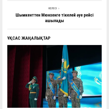
o
p
m
в
КЕЛЕСІ
k
p
и
Шымкенттен Мюнхенге тікелей әуе рейсі
ть
ашылады
ҰҚСАС ЖАҢАЛЫҚТАР