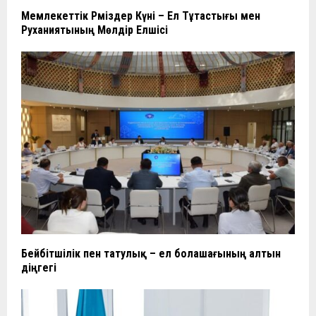
Мемлекеттік Рәміздер Күні – Ел Тұтастығы мен
Руханиятының Мөлдір Елшісі
Бейбітшілік пен татулық – ел болашағының алтын
діңгегі