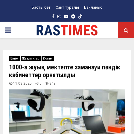
Басты бет
Сайт туралы
Байланыс
Facebook
Instagram
Youtube
Telegram
PRIMARY
MENU
Білім
Жаңалықтар
Қоғам
1000-ға жуық мектепте заманауи пәндік
кабинеттер орнатылды
11.03.2025
0
349