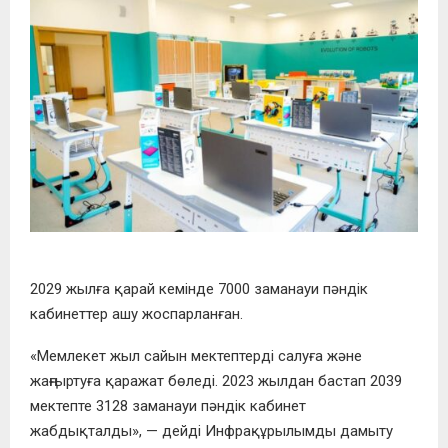
2029 жылға қарай кемінде 7000 заманауи пәндік
кабинеттер ашу жоспарланған.
«Мемлекет жыл сайын мектептерді салуға және
жаңғыртуға қаражат бөледі. 2023 жылдан бастап 2039
мектепте 3128 заманауи пәндік кабинет
жабдықталды», — дейді Инфрақұрылымды дамыту