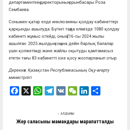
департаментінің директорының орынбасары Роза
Сембаева.
Сонымен қатар елде инклюзияны қолдау кабинеттері
қарқынды ашылуда. Бүгінгі таңда елімізде 1080 қолдау
кабинеті жұмыс істейді, оның 216-сы 2024 жылы
ашылған. 2025 жылдың соңына дейін барлық балалар
үшін қолжетімді және жайлы оқытуды қамтамасыз
ететін тағы 83 кабинетті іске қосу жоспарланып отыр.
Дереккөз: Қазақстан Республикасының Оқу-ағарту
министрлігі
F
X
W
T
V
W
Li
О
a
h
el
K
e
n
т
ce
at
e
C
ke
п
АЛДЫҢҒЫ
b
s
gr
h
dI
р
Жер саласының мамандары марапатталды
o
A
a
at
n
а