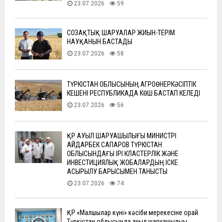
23.07.2026
59
СОЗАҚТЫҚ ШАРУАЛАР ЖИЫН-ТЕРІМ
НАУҚАНЫН БАСТАДЫ
23.07.2026
58
ТҮРКІСТАН ОБЛЫСЫНЫҢ АГРОӨНЕРКӘСІПТІК
КЕШЕНІ РЕСПУБЛИКАДА КӨШ БАСТАП КЕЛЕДІ
23.07.2026
56
ҚР АУЫЛ ШАРУАШЫЛЫҒЫ МИНИСТРІ
АЙДАРБЕК САПАРОВ ТҮРКІСТАН
ОБЛЫСЫНДАҒЫ ІРІ КЛАСТЕРЛІК ЖӘНЕ
ИНВЕСТИЦИЯЛЫҚ ЖОБАЛАРДЫҢ ІСКЕ
АСЫРЫЛУ БАРЫСЫМЕН ТАНЫСТЫ
23.07.2026
74
ҚР «Малшылар күні» кәсіби мерекесіне орай
Түркістан облысында ауыл шаруашылығы