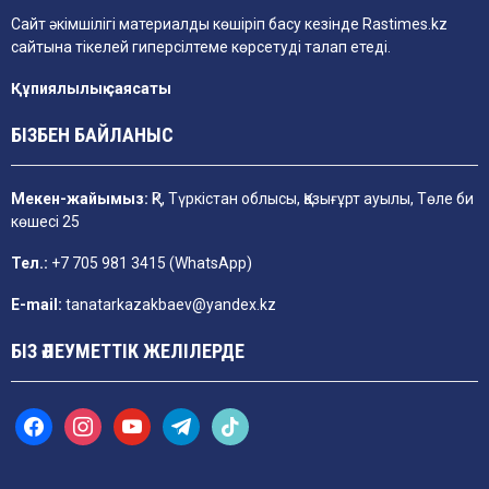
Сайт әкімшілігі материалды көшіріп басу кезінде
Rastimes.kz
сайтына тікелей гиперсілтеме көрсетуді талап етеді.
Құпиялылық саясаты
БІЗБЕН БАЙЛАНЫС
Мекен-жайымыз:
ҚР, Түркістан облысы, Қазығұрт ауылы, Төле би
көшесі 25
Тел.:
+7 705 981 3415 (WhatsApp)
E-mail:
tanatarkazakbaev@yandex.kz
БІЗ ӘЛЕУМЕТТІК ЖЕЛІЛЕРДЕ
f
i
y
t
t
a
n
o
e
i
c
s
u
l
k
e
t
t
e
t