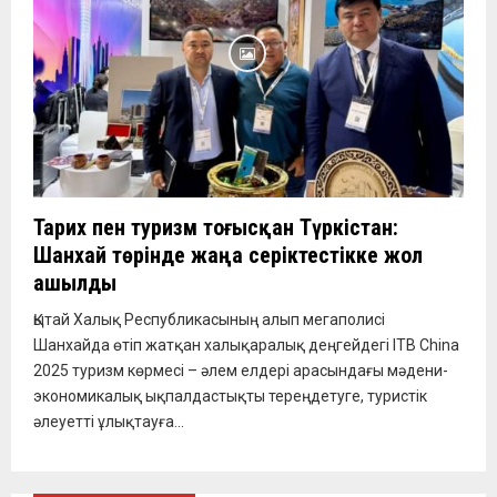
Тарих пен туризм тоғысқан Түркістан:
Шанхай төрінде жаңа серіктестікке жол
ашылды
Қытай Халық Республикасының алып мегаполисі
Шанхайда өтіп жатқан халықаралық деңгейдегі ITB China
2025 туризм көрмесі – әлем елдері арасындағы мәдени-
экономикалық ықпалдастықты тереңдетуге, туристік
әлеуетті ұлықтауға...