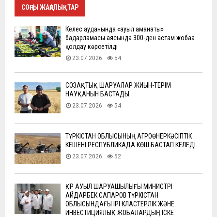
СОҢҒЫ ЖАҢАЛЫҚТАР
Келес ауданында «ауыл аманаты»
бағдарламасы аясында 300-ден астам жобаға
қолдау көрсетілді
23.07.2026
54
СОЗАҚТЫҚ ШАРУАЛАР ЖИЫН-ТЕРІМ
НАУҚАНЫН БАСТАДЫ
23.07.2026
54
ТҮРКІСТАН ОБЛЫСЫНЫҢ АГРОӨНЕРКӘСІПТІК
КЕШЕНІ РЕСПУБЛИКАДА КӨШ БАСТАП КЕЛЕДІ
23.07.2026
52
ҚР АУЫЛ ШАРУАШЫЛЫҒЫ МИНИСТРІ
АЙДАРБЕК САПАРОВ ТҮРКІСТАН
ОБЛЫСЫНДАҒЫ ІРІ КЛАСТЕРЛІК ЖӘНЕ
ИНВЕСТИЦИЯЛЫҚ ЖОБАЛАРДЫҢ ІСКЕ