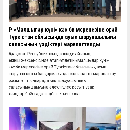
ҚР «Малшылар күні» кәсіби мерекесіне орай
Түркістан облысында ауыл шаруашылығы
саласының үздіктері марапатталды
Қазақстан Республикасында шілде айының
екінші жексенбісінде атап өтілетін «Малшылар күні»
кәсіби мерекесіне орай Түркістан облысының ауыл
шаруашылығы басқармасында салтанатты марапаттау
рәсімі өтті. Іс-шарада мал шаруашылығы
саласының дамуына елеулі үлес қосып, ұзақ
жылдар бойы адал еңбек еткен сала...