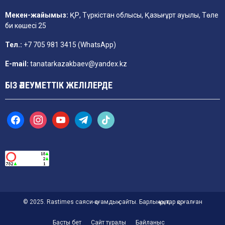
Мекен-жайымыз:
ҚР, Түркістан облысы, Қазығұрт ауылы, Төле
би көшесі 25
Тел.:
+7 705 981 3415 (WhatsApp)
E-mail:
tanatarkazakbaev@yandex.kz
БІЗ ӘЛЕУМЕТТІК ЖЕЛІЛЕРДЕ
f
i
y
t
t
a
n
o
e
i
c
s
u
l
k
e
t
t
e
t
b
a
u
g
o
o
g
b
r
k
o
r
e
a
k
a
m
m
© 2025. Rastimes саяси-қоғамдық сайты. Барлық құқықтар қорғалған
Басты бет
Сайт туралы
Байланыс