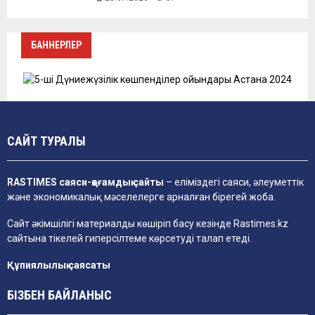
БАННЕРЛЕР
САЙТ ТУРАЛЫ
RASTIMES саяси-қоғамдық сайты
– еліміздегі саяси, әлеуметтік
және экономикалық мәселелерге арналған бірегей жоба.
Сайт әкімшілігі материалды көшіріп басу кезінде
Rastimes.kz
сайтына тікелей гиперсілтеме көрсетуді талап етеді.
Құпиялылық саясаты
БІЗБЕН БАЙЛАНЫС