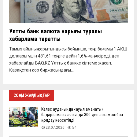
Ұлттық банк валюта нарығы туралы
хабарлама таратты
Тамыз айының қорытындысы бойынша, теңге бағамы 1 АҚШ
доллары үшін 481,61 теңгеге дейін 1,6%-ға әлсіреді, деп
хабарлайды BAQ.KZ Ұлттық банкке сілтеме жасап.
Қазақстан қор биржасындағы...
СОҢҒЫ ЖАҢАЛЫҚТАР
Келес ауданында «ауыл аманаты»
бағдарламасы аясында 300-ден астам жобаға
қолдау көрсетілді
23.07.2026
54