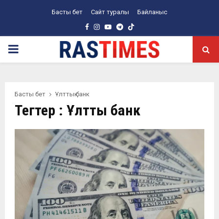
Басты бет
Сайт туралы
Байланыс
Facebook
Instagram
Youtube
Telegram
PRIMARY
MENU
Басты бет
Ұлттық банк
Тегтер : Ұлттық банк