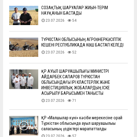
СОЗАҚТЫҚ ШАРУАЛАР ЖИЫН-ТЕРІМ
НАУҚАНЫН БАСТАДЫ
23.07.2026
54
ТҮРКІСТАН ОБЛЫСЫНЫҢ АГРОӨНЕРКӘСІПТІК
КЕШЕНІ РЕСПУБЛИКАДА КӨШ БАСТАП КЕЛЕДІ
23.07.2026
52
ҚР АУЫЛ ШАРУАШЫЛЫҒЫ МИНИСТРІ
АЙДАРБЕК САПАРОВ ТҮРКІСТАН
ОБЛЫСЫНДАҒЫ ІРІ КЛАСТЕРЛІК ЖӘНЕ
ИНВЕСТИЦИЯЛЫҚ ЖОБАЛАРДЫҢ ІСКЕ
АСЫРЫЛУ БАРЫСЫМЕН ТАНЫСТЫ
23.07.2026
71
ҚР «Малшылар күні» кәсіби мерекесіне орай
Түркістан облысында ауыл шаруашылығы
саласының үздіктері марапатталды
23.07.2026
57