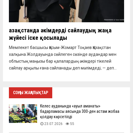
Қазақстанда әкімдерді сайлаудың жаңа
жүйесі іске қосылады
Мемлекет басшысы Қасым-Жомарт Тоқаев Қазақстан
халқына Жолдауында сөйлеген сөзінде аудандар мен
облыстық маңызы бар қалалардың әкімдері тікелей
сайлау арқылы ғана сайланады деп мәлімдеді, — деп...
СОҢҒЫ ЖАҢАЛЫҚТАР
Келес ауданында «ауыл аманаты»
бағдарламасы аясында 300-ден астам жобаға
қолдау көрсетілді
23.07.2026
55