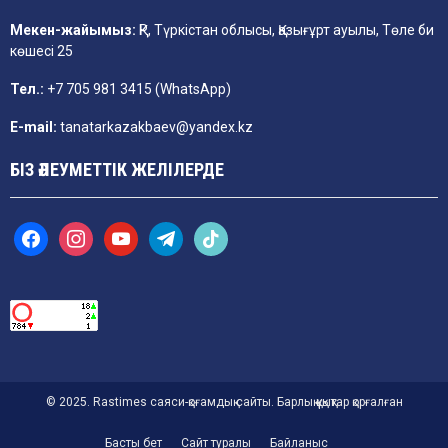
Мекен-жайымыз:
ҚР, Түркістан облысы, Қазығұрт ауылы, Төле би
көшесі 25
Тел.:
+7 705 981 3415 (WhatsApp)
E-mail:
tanatarkazakbaev@yandex.kz
БІЗ ӘЛЕУМЕТТІК ЖЕЛІЛЕРДЕ
f
i
y
t
t
a
n
o
e
i
c
s
u
l
k
e
t
t
e
t
b
a
u
g
o
o
g
b
r
k
o
r
e
a
k
a
m
m
© 2025. Rastimes саяси-қоғамдық сайты. Барлық құқықтар қорғалған
Басты бет
Сайт туралы
Байланыс