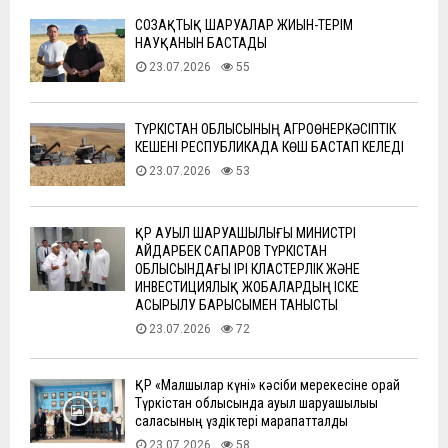
СОЗАҚТЫҚ ШАРУАЛАР ЖИЫН-ТЕРІМ
НАУҚАНЫН БАСТАДЫ
23.07.2026
55
ТҮРКІСТАН ОБЛЫСЫНЫҢ АГРОӨНЕРКӘСІПТІК
КЕШЕНІ РЕСПУБЛИКАДА КӨШ БАСТАП КЕЛЕДІ
23.07.2026
53
ҚР АУЫЛ ШАРУАШЫЛЫҒЫ МИНИСТРІ
АЙДАРБЕК САПАРОВ ТҮРКІСТАН
ОБЛЫСЫНДАҒЫ ІРІ КЛАСТЕРЛІК ЖӘНЕ
ИНВЕСТИЦИЯЛЫҚ ЖОБАЛАРДЫҢ ІСКЕ
АСЫРЫЛУ БАРЫСЫМЕН ТАНЫСТЫ
23.07.2026
72
ҚР «Малшылар күні» кәсіби мерекесіне орай
Түркістан облысында ауыл шаруашылығы
саласының үздіктері марапатталды
23.07.2026
58