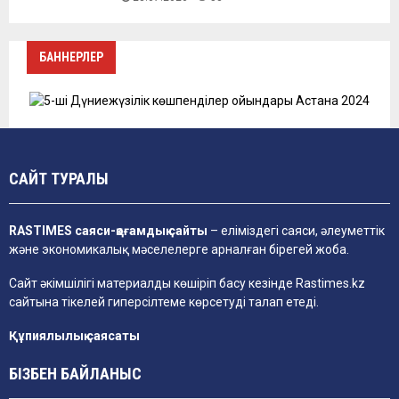
БАННЕРЛЕР
САЙТ ТУРАЛЫ
RASTIMES саяси-қоғамдық сайты
– еліміздегі саяси, әлеуметтік
және экономикалық мәселелерге арналған бірегей жоба.
Сайт әкімшілігі материалды көшіріп басу кезінде
Rastimes.kz
сайтына тікелей гиперсілтеме көрсетуді талап етеді.
Құпиялылық саясаты
БІЗБЕН БАЙЛАНЫС