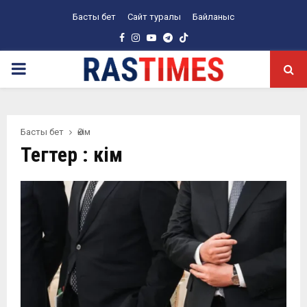
Басты бет
Сайт туралы
Байланыс
Facebook
Instagram
Youtube
Telegram
PRIMARY
MENU
Басты бет
Әкім
Тегтер : Әкім